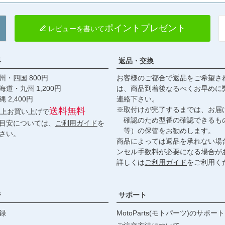
ポイントプレゼント
レビューを書いて
料
返品・交換
・四国 800円
お客様のご都合で返品をご希望さ
九州 1,200円
は、商品到着後なるべくお早めに
,400円
連絡下さい。
※取付けが完了するまでは、お届
送料無料
円以上お買い上げで
確認のため型番の確認できるも
目安については、
ご利用ガイド
を
等）の保管をお勧めします。
さい。
商品によっては返品を承れない場
ンセル手数料が必要になる場合が
詳しくは
ご利用ガイド
をご利用く
ジ
サポート
録
MotoParts(モトパーツ)のサポート