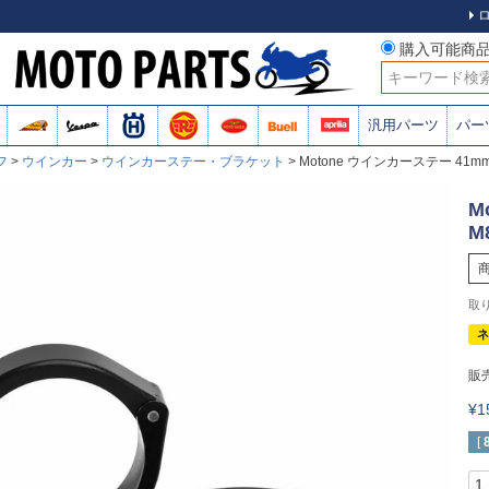
購入可能商
検索
汎用パーツ
パー
フ
ウインカー
ウインカーステー・ブラケット
Motone ウインカーステー 41
M
M
ネ
販
¥
[