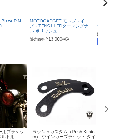
laze PIN
MOTOGADGET モトブレイ
モトガジェット mo.Bla
ク
ズ・TENS1 LEDターンシグナ
ウインカー ポリッシ
ル ポリッシュ
¥
8,800
販売価格
税込
¥
13,900
販売価格
税込
在庫有り
カー用ブラケッ
ラッシュカスタム（Rush Kusto
Motone フォーク
ボルト用
m） ウインカーブラケット タイ
ンシグナル クラン