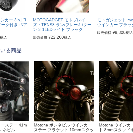
ンカー 3in1 "I
MOTOGADGET モトブレイ
モトガジェット mo.B
 Eマーク付き ペア
ズ・TENS3 ラン/ブレーキ/ター
ウインカー ブラッ
ン 3-1LEDライト ブラック
¥
8,800
販売価格
税込
¥
22,200
税込
販売価格
税込
ている商品
カーステー 41m
Motone ボンネビル ウインカー
Motone ウイン
ンネビル
ステー ブラケット 10mmスタッ
ト 8mmスタッド