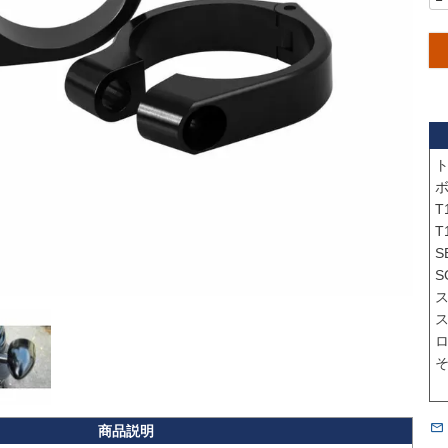
ト
ボ
T
T
SE
S
ス
ス
ロ
そ