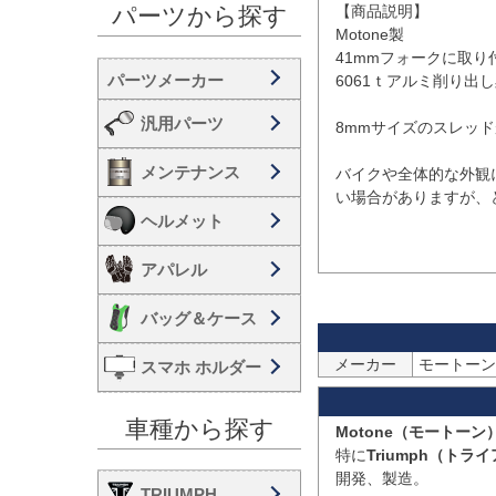
【商品説明】

パーツから探す
Motone製

41mmフォークに取り
6061ｔアルミ削り出
汎用パーツ
8mmサイズのスレッド
メンテナンス
バイクや全体的な外観
い場合がありますが、
ヘルメット
アパレル
バッグ＆ケース
メーカー
スマホ ホルダー
車種から探す
Motone（モートーン
特に
Triumph（ト
開発、製造。

TRIUMPH