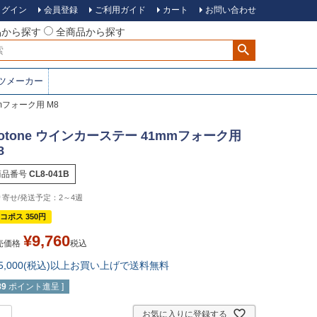
ログイン
会員登録
ご利用ガイド
カート
お問い合わせ
品から探す
全商品から探す
ツメーカー
mmフォーク用 M8
otone ウインカーステー 41mmフォーク用
8
商品番号
CL8-041B
2～4週
コポス 350円
¥
9,760
売価格
税込
15,000(税込)以上お買い上げで送料無料
89
ポイント進呈 ]
お気に入りに登録する