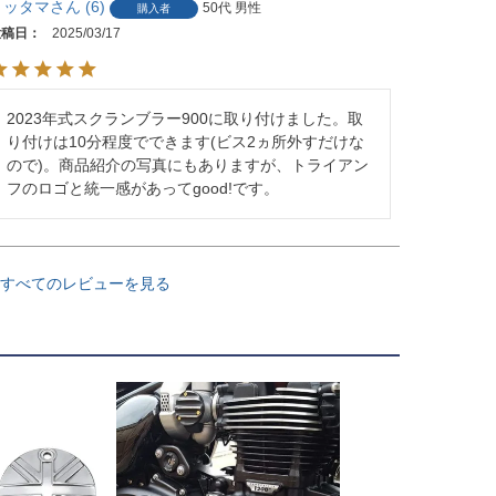
ミッタマ
6
50代
男性
購入者
投稿日
2025/03/17
2023年式スクランブラー900に取り付けました。取
り付けは10分程度でできます(ビス2ヵ所外すだけな
ので)。商品紹介の写真にもありますが、トライアン
フのロゴと統一感があってgood!です。
すべてのレビューを見る