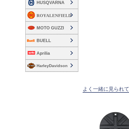
HUSQVARNA
MOTO GUZZI
BUELL
Aprilia
HarleyDavidson
よく一緒に見られ