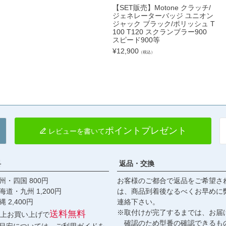
【SET販売】Motone クラッチ/
ジェネレーターバッジ ユニオン
ジャック ブラック/ポリッシュ T
100 T120 スクランブラー900
スピード900等
¥
12,900
（税込）
ポイントプレゼント
レビューを書いて
料
返品・交換
・四国 800円
お客様のご都合で返品をご希望さ
九州 1,200円
は、商品到着後なるべくお早めに
,400円
連絡下さい。
※取付けが完了するまでは、お届
送料無料
円以上お買い上げで
確認のため型番の確認できるも
目安については、
ご利用ガイド
を