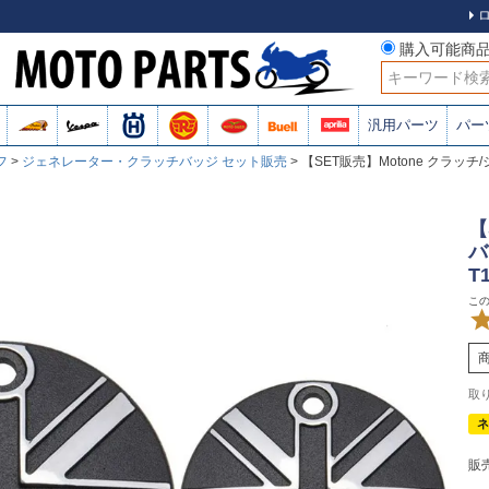
購入可能商
検索
汎用パーツ
パー
フ
ジェネレーター・クラッチバッジ セット販売
【SET販売】Motone クラッ
【
バ
T
ネ
販