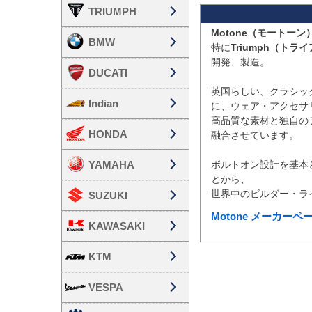
TRIUMPH
Motone（モートーン
BMW
特に
Triumph（ト
開発、製造。

DUCATI
英国らしい、クラシッ
Indian
に、ウェア・アクセサ
高品質な素材と独自の
HONDA
融合させています。

YAMAHA
ボルトオン設計を基本
とから、

SUZUKI
Motone メーカー
KAWASAKI
KTM
VESPA