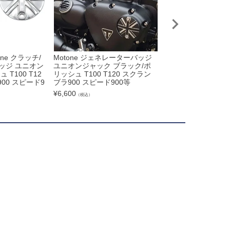
ne クラッチ/
Motone ジェネレーターバッジ
Motone(モートー
ッジ ユニオン
ユニオンジャック ブラック/ポ
ルボディ カバー ブ
T100 T12
リッシュ T100 T120 スクラン
トラスト トライアンフ
00 スピード9
ブラ900 スピード900等
OBBER,Thruxton
¥
6,600
¥
9,080
（税込）
（税込）