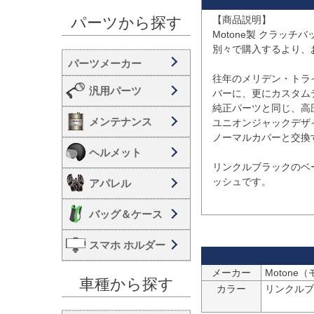
【商品説明】

パーツから探す
Motone製 クラッチ
別々で購入するより、お
往年のメリデン・トラ
汎用パーツ
バーに、更にカスタム
純正パーツと同じ、高
メンテナンス
ユニオンジャックデザイ
ノーマルカバーと交換
ヘルメット
リンクルブラックのベ
ッシュです。

アパレル
バッグ＆ケース
スマホ ホルダー
メーカー
Motone
車種から探す
カラー
リンクルブ