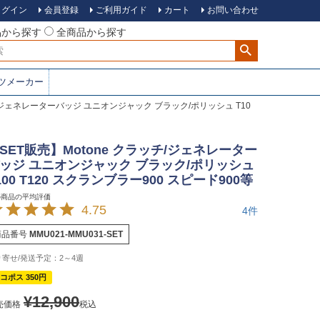
ログイン
会員登録
ご利用ガイド
カート
お問い合わせ
品から探す
全商品から探す
ツメーカー
チ/ジェネレーターバッジ ユニオンジャック ブラック/ポリッシュ T10
SET販売】Motone クラッチ/ジェネレーター
ッジ ユニオンジャック ブラック/ポリッシュ
100 T120 スクランブラー900 スピード900等
4.75
4
商品番号
MMU021-MMU031-SET
2～4週
コポス 350円
¥
12,900
売価格
税込