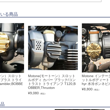
ている商品
トーン）スロット
Motone(モートーン）スロット
Motone インテ
 ブラス トライ
ルボディ カバー ブラック/コン
ットルボディートリム
ambler,BOBBE
トラスト トライアンフ T120,B
hyr 水冷ボンネビル
OBBER,Thruxton
¥
8,800
（税込）
¥
9,080
（税込）
商品