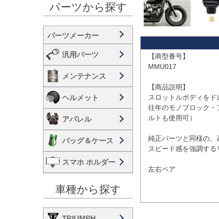
パーツから探す
汎用パーツ
【商型番号】

MMU017

メンテナンス
【商品説明】

ヘルメット
スロットルボディをド
往年のモノブロック・
ルトも使用可）

アパレル
純正パーツと同様の、
バッグ＆ケース
スピード感を強調する
スマホ ホルダー
左右ペア

車種から探す
TRIUMPH