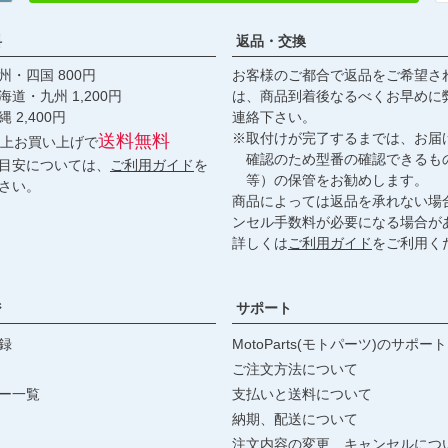
料
返品・交換
・四国 800円
お客様のご都合で返品をご希望さ
九州 1,200円
は、商品到着後なるべくお早めに
,400円
連絡下さい。
※取付けが完了するまでは、お届
送料無料
円以上お買い上げで
確認のため型番の確認できるも
目安については、
ご利用ガイド
を
等）の保管をお勧めします。
さい。
商品によっては返品を承れない場
ンセル手数料が必要になる場合が
詳しくは
ご利用ガイド
をご利用く
ジ
サポート
録
MotoParts(モトパーツ)のサポート
ご注文方法について
ー一覧
支払いと送料について
納期、配送について
注文内容の変更、キャンセルにつ