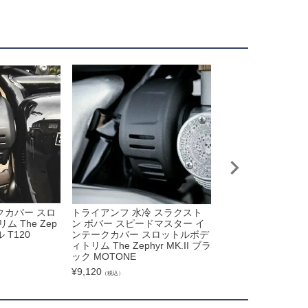
ークカバー スロ
トライアンフ 水冷 スラクスト
Motone ポイント
 The Zep
ン ボバー スピードマスター イ
ザイン ソリッドブ
 T120
ンテークカバー スロットルボデ
アンフ ボンネビル 
ィトリム The Zephyr MK.II ブラ
¥
8,880
（税込）
ック MOTONE
¥
9,120
（税込）