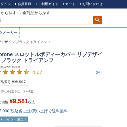
ログイン
会員登録
ご利用ガイド
カート
お問い合わせ
品から探す
全商品から探す
ツメーカー
リブデザイン ブラック トライアンフ
otone スロットルボディ―カバー リブデザイ
 ブラック トライアンフ
4.67
3
商品番号
MMU017
2～4週
¥
9,581
売価格
税込
15,000(税込)以上お買い上げで送料無料
87
ポイント進呈 ]