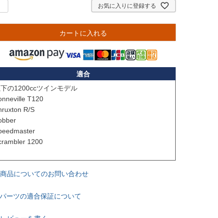
お気に入りに登録する
カートに入れる
適合
下の1200ccツインモデル

nneville T120

ruxton R/S

obber

peedmaster

crambler 1200

商品についてのお問い合わせ
パーツの適合保証について