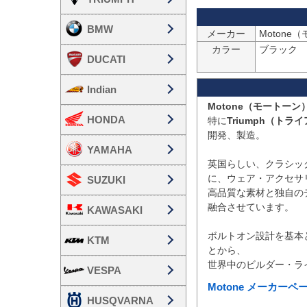
BMW
メーカー
Motone
カラー
ブラック

DUCATI
Indian
Motone（モートーン
HONDA
特に
Triumph（ト
開発、製造。

YAMAHA
英国らしい、クラシッ
に、ウェア・アクセサ
SUZUKI
高品質な素材と独自の
融合させています。

KAWASAKI
ボルトオン設計を基本
KTM
とから、

VESPA
Motone メーカー
HUSQVARNA