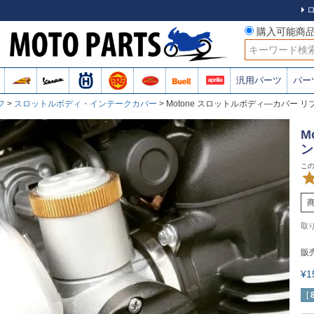
購入可能商
検索
汎用パーツ
パー
フ
スロットルボディ・インテークカバー
Motone スロットルボディ―カバー 
M
ン
販
¥
[