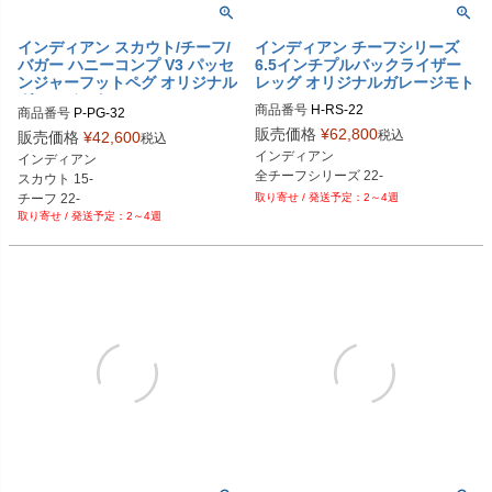
インディアン スカウト/チーフ/
インディアン チーフシリーズ
バガー ハニーコンプ V3 パッセ
6.5インチプルバックライザー
ンジャーフットペグ オリジナル
レッグ オリジナルガレージモト
ガレージモト
商品番号
H-RS-22

商品番号
P-PG-32

H-RS-22-BK：ブラック

P-PG-32-BK：ブラック

販売価格
¥
62,800
税込
販売価格
¥
42,600
税込
H-RS-22-AL：アルミ

P-PG-32-AL：アルミ

インディアン

インディアン

H-RS-22-CR：クローム

P-PG-32-CR：クローム

スカウト 15-

H-RS-22-GD：ゴールド

P-PG-32-GD：ゴールド

チーフ 22-

2～4週
H-RS-22-RD：レッド

P-PG-32-RD：レッド

2～4週
スポーツチーフ：23-

H-RS-22-BL：ブルー

P-PG-32-BL：ブルー

H-RS-22-PL：紫

P-PG-32-OR：オレンジ

H-RS-22-OR：オレンジ

P-PG-32-BC：ブラッククローム

H-RS-22-BC：ブラッククローム

P-PG-32-GP：金メッキ

H-RS-22-GP：金メッキ

P-PG-32-BZ： ブロンズ
H-RS-22-BZ： ブロンズ