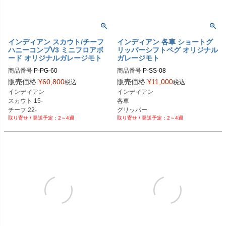
インディアン スカウト/チーフ
インディアン 各車 ショートグ
ハニーコンプV3 ミニフロアボ
リッパーシフトペグ オリジナル
ード オリジナルガレージモト
ガレージモト
商品番号
P-PG-60

商品番号
P-SS-08

P-PG-60-BK：ブラック

P-SS-08-BK：ブラック

販売価格
¥
60,800
販売価格
¥
11,000
税込
税込
P-PG-60-AL：アルミ

P-SS-08-AL：アルミ

インディアン

インディアン

P-PG-60-CR：クローム

P-SS-08-CR：クローム

スカウト 15- 

各車

P-PG-60-GD：ゴールド

P-SS-08-GD：ゴールド

チーフ 22- 

グリッパー

P-PG-60-BL：ブルー

P-SS-08-RD：レッド

2～4週
2～4週
シフターペグ
P-PG-60-PL：紫

P-SS-08-BL：ブルー

P-PG-60-OR：オレンジ

P-SS-08-PL：紫

P-PG-60-BC：ブラッククローム

P-SS-08-OR：オレンジ

P-PG-60-GP：金メッキ

P-SS-08-BC：ブラッククローム

P-SS-08-GP：金メッキ

P-SS-08-BZ： ブロンズ