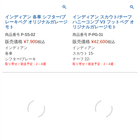
インディアン 各車 シフター/ブ
インディアン スカウト/チーフ
レーキペグ オリジナルガレージ
ハニーコンプ V3 フットペグ オ
モト
リジナルガレージモト
商品番号
P-SS-02

商品番号
P-PG-31

P-SS-02-BK：ブラック

P-PG-31-BK：ブラック

販売価格
¥
7,900
販売価格
¥
42,600
税込
税込
P-SS-02-AL：アルミ

P-PG-31-AL：アルミ

インディアン

インディアン

P-SS-02-CR：クローム

P-PG-31-CR：クローム

各車

スカウト 15-

P-SS-02-GD：ゴールド

P-PG-31-GD：ゴールド

シフター/ブレーキ

チーフ 22-

P-SS-02-RD：レッド

P-PG-31-RD：レッド

2～4週
2～4週
ペグ
P-SS-02-BL：ブルー

P-PG-31-BL：ブルー

P-SS-02-PL：紫

P-PG-31-OR：オレンジ

P-SS-02-OR：オレンジ

P-PG-31-BC：ブラッククローム

P-SS-02-BC：ブラッククローム

P-PG-31-GP：金メッキ

P-SS-02-GP：金メッキ

P-PG-31-BZ： ブロンズ
P-SS-02-BZ： ブロンズ