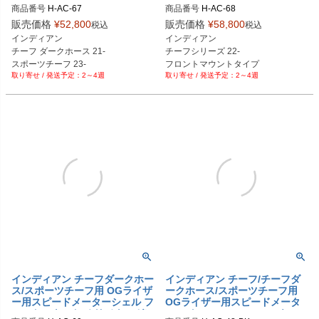
アマウント オリジナルガレージ
レージモト
商品番号
H-AC-67

商品番号
H-AC-68

モト
H-AC-67-BK：ブラック

H-AC-68-BK：ブラック

販売価格
¥
52,800
販売価格
¥
58,800
税込
税込
H-AC-67-AL：アルミ

H-AC-68-AL：アルミ

インディアン

インディアン

H-AC-67-CR

H-AC-68-CR

チーフ ダークホース 21-

チーフシリーズ 22-

H-AC-67-GD：ゴールド

H-AC-68-GD：ゴールド

スポーツチーフ 23-

フロントマウントタイプ

H-AC-67-RD：レッド

H-AC-68-RD：レッド

2～4週
2～4週
リアマウントタイプ

純正4インチ

H-AC-67-BL：ブルー

H-AC-68-BL：ブルー

純正4インチ

スピードメーター
H-AC-67-PL：紫

H-AC-68-PL：紫

スピードメーター
H-AC-67-OR：オレンジ

H-AC-68-OR：オレンジ

H-AC-67-GP：金メッキ
H-AC-68-GP：金メッキ
インディアン チーフダークホー
インディアン チーフ/チーフダ
ス/スポーツチーフ用 OGライザ
ークホース/スポーツチーフ用
ー用スピードメーターシェル フ
OGライザー用スピードメータ
ロントマウント オリジナルガレ
ー エクステンションハーネス