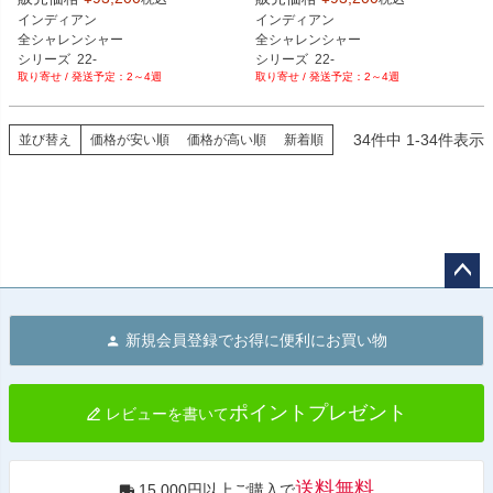
FN-IN-01-AL-HC：アルミ

FN-IN-01-AL-ST：アルミ

インディアン

インディアン

FN-IN-01-CR-HC：クローム

FN-IN-01-CR-ST：クローム

全シャレンシャー

全シャレンシャー

FN-IN-01-GD-HC：ゴールド

FN-IN-01-GD-ST：ゴールド

シリーズ  22-

シリーズ  22-

FN-IN-01-RD-HC：レッド

FN-IN-01-RD-ST：レッド

2～4週
2～4週
スポーツチーフ

スポーツチーフ

FN-IN-01-BL-HC：ブルー

FN-IN-01-BL-ST：ブルー

倒立サス
倒立サス
FN-IN-01-PL-HC：紫

FN-IN-01-PL-ST：紫

FN-IN-01-BC-HC：ブラッククロー
FN-IN-01-BC-ST：ブラッククローム

34
件中
1
-
34
件表示
並び替え
価格が安い順
価格が高い順
新着順
ム

FN-IN-01-GP-ST：金メッキ
FN-IN-01-GP-HC：金メッキ
ペー
ジト
新規会員登録でお得に便利にお買い物
ップ
へ
ポイントプレゼント
レビューを書いて
送料無料
15,000円以上ご購入で