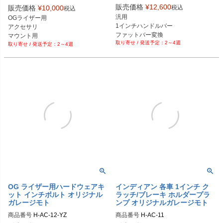
販売価格
¥
12,600
税込
販売価格
¥
10,000
税込
汎用

OGライザー用

1インチハンドルバー

アクセサリ

ファットバー変換

マウント用

2～4週
シム
2～4週
延長アーム

3インチ
OG ライザー用ハードウェアキ
インディアン 各車 1インチ ク
ット インチボルト オリジナル
ラッチ/ブレーキ ホルダープラ
ガレージモト
ンプ オリジナルガレージモト
商品番号
H-AC-12-YZ
商品番号
H-AC-11
