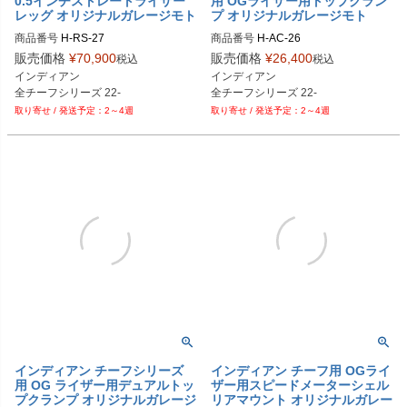
0.5インチストレートライザー
用 OGライザー用トップクラン
レッグ オリジナルガレージモト
プ オリジナルガレージモト
商品番号
H-RS-27

商品番号
H-AC-26

H-RS-27-BK：ブラック

H-AC-26-BK：ブラック

販売価格
¥
70,900
販売価格
¥
26,400
税込
税込
H-RS-27-AL：アルミ

H-AC-26-AL：アルミ

インディアン

インディアン

H-RS-27-CR：クローム

H-AC-26-GD：ゴールド

H-RS-27-GD：ゴールド

H-AC-26-RD：レッド

2～4週
2～4週
H-RS-27-RD：レッド

H-AC-26-BL：ブルー

H-RS-27-BL：ブルー

H-AC-26-PL：紫

H-RS-27-PL：紫

H-AC-26-OR：オレンジ

H-RS-27-OR：オレンジ

H-AC-26-BC：ブラッククローム

H-RS-27-BC：ブラッククローム

H-AC-26-GP：金メッキ

H-RS-27-GP：金メッキ

H-AC-26-BZ： ブロンズ
H-RS-27-BZ： ブロンズ
インディアン チーフシリーズ
インディアン チーフ用 OGライ
用 OG ライザー用デュアルトッ
ザー用スピードメーターシェル
プクランプ オリジナルガレージ
リアマウント オリジナルガレー