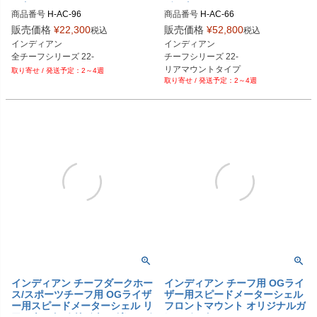
モト
ジモト
商品番号
H-AC-96

商品番号
H-AC-66

H-AC-96-BK：ブラック

H-AC-66-BK：ブラック

販売価格
¥
22,300
販売価格
¥
52,800
税込
税込
H-AC-96-AL：アルミ

H-AC-66-AL：アルミ

インディアン

インディアン

H-AC-96-CR：クローム

H-AC-66-CR

チーフシリーズ 22-

H-AC-96-GD：ゴールド

H-AC-66-GD：ゴールド

リアマウントタイプ

2～4週
H-AC-96-RD：レッド

H-AC-66-RD：レッド

2～4週
純正4インチ

H-AC-96-BL：ブルー

H-AC-66-BL：ブルー

スピードメーター
H-AC-96-PL：紫

H-AC-66-PL：紫

H-AC-96-OR：オレンジ

H-AC-66-OR：オレンジ

H-AC-96-BC：ブラッククローム

H-AC-66-GP：金メッキ
H-AC-96-GP：金メッキ

H-AC-96-BZ： ブロンズ
インディアン チーフダークホー
インディアン チーフ用 OGライ
ス/スポーツチーフ用 OGライザ
ザー用スピードメーターシェル
ー用スピードメーターシェル リ
フロントマウント オリジナルガ