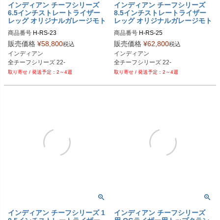
インディアン チーフシリーズ
インディアン チーフシリーズ
6.5インチストレートライザー
8.5インチストレートライザー
レッグ オリジナルガレージモト
レッグ オリジナルガレージモト
商品番号
H-RS-23

商品番号
H-RS-25

H-RS-23-BK：ブラック

H-RS-25-BK：ブラック

販売価格
¥
58,800
販売価格
¥
62,800
税込
税込
H-RS-23-AL：アルミ

H-RS-25-AL：アルミ

インディアン

インディアン

H-RS-23-CR：クローム

H-RS-25-CR：クローム

H-RS-23-GD：ゴールド

H-RS-25-GD：ゴールド

2～4週
2～4週
H-RS-23-RD：レッド

H-RS-25-RD：レッド

H-RS-23-BL：ブルー

H-RS-25-BL：ブルー

H-RS-23-PL：紫

H-RS-25-PL：紫

H-RS-23-OR：オレンジ

H-RS-25-OR：オレンジ

H-RS-23-BC：ブラッククローム

H-RS-25-BC：ブラッククローム

H-RS-23-GP：金メッキ

H-RS-25-GP：金メッキ

H-RS-23-BZ： ブロンズ
H-RS-25-BZ： ブロンズ
インディアン チーフシリーズ 1
インディアン チーフシリーズ