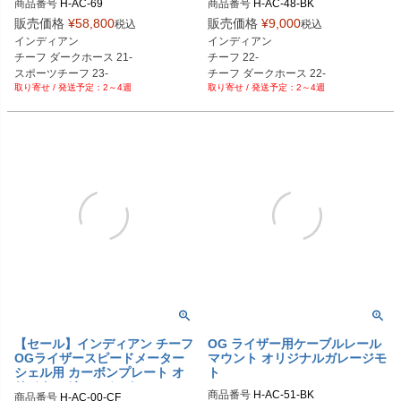
商品番号
H-AC-69

商品番号
ージモト
オリジナルガレージモト
H-AC-69-BK：ブラック

販売価格
¥
58,800
販売価格
¥
9,000
税込
税込
H-AC-69-AL：アルミ

インディアン

インディアン

H-AC-69-CR

チーフ ダークホース 21-

チーフ 22-

H-AC-69-GD：ゴールド

スポーツチーフ 23-

チーフ ダークホース 22-

H-AC-69-RD：レッド

2～4週
2～4週
フロントマウントタイプ

スポーツチーフ 23-

H-AC-69-BL：ブルー

純正4インチ

OGライザー用

H-AC-69-PL：紫

スピードメーター
スピードメーター

H-AC-69-OR：オレンジ

延長ハーネス
H-AC-69-GP：金メッキ
【セール】インディアン チーフ
OG ライザー用ケーブルレール
OGライザースピードメーター
マウント オリジナルガレージモ
シェル用 カーボンプレート オ
ト
リジナルガレージモト
商品番号
H-AC-51-BK

商品番号
H-AC-00-CF
