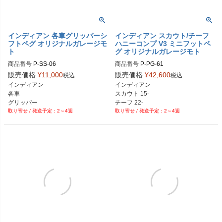
インディアン 各車グリッパーシ
インディアン スカウト/チーフ
フトペグ オリジナルガレージモ
ハニーコンプ V3 ミニフットペ
ト
グ オリジナルガレージモト
商品番号
P-SS-06

商品番号
P-PG-61

P-SS-06-BK：ブラック

P-PG-61-BK：ブラック

販売価格
¥
11,000
販売価格
¥
42,600
税込
税込
P-SS-06-AL：アルミ

P-PG-61-AL：アルミ

インディアン

インディアン

P-SS-06-CR：クローム

P-PG-61-CR：クローム

各車

スカウト 15-

P-SS-06-GD：ゴールド

P-PG-61-GD：ゴールド

グリッパー

チーフ 22-

P-SS-06-RD：レッド

P-PG-61-RD：レッド

2～4週
2～4週
シフターペグ
P-SS-06-BL：ブルー

P-PG-61-BL：ブルー

P-SS-06-PL：紫

P-PG-61-OR：オレンジ

P-SS-06-OR：オレンジ

P-PG-61-BC：ブラッククローム

P-SS-06-BC：ブラッククローム

P-PG-61-GP：金メッキ

P-SS-06-GP：金メッキ

P-PG-61-BZ： ブロンズ
P-SS-06-BZ： ブロンズ