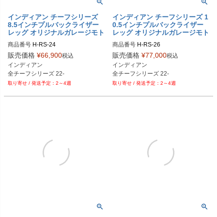
インディアン チーフシリーズ
インディアン チーフシリーズ 1
8.5インチプルバックライザー
0.5インチプルバックライザー
レッグ オリジナルガレージモト
レッグ オリジナルガレージモト
商品番号
H-RS-24

商品番号
H-RS-26

H-RS-24-BK：ブラック

H-RS-26-BK：ブラック

販売価格
¥
66,900
販売価格
¥
77,000
税込
税込
H-RS-24-AL：アルミ

H-RS-26-AL：アルミ

インディアン

インディアン

H-RS-24-CR：クローム

H-RS-26-CR：クローム

H-RS-24-GD：ゴールド

H-RS-26-GD：ゴールド

2～4週
2～4週
H-RS-24-RD：レッド

H-RS-26-RD：レッド

H-RS-24-BL：ブルー

H-RS-26-BL：ブルー

H-RS-24-PL：紫

H-RS-26-PL：紫

H-RS-24-OR：オレンジ

H-RS-26-OR：オレンジ

H-RS-24-BC：ブラッククローム

H-RS-26-BC：ブラッククローム

H-RS-24-GP：金メッキ

H-RS-26-GP：金メッキ

H-RS-24-BZ： ブロンズ
H-RS-26-BZ： ブロンズ