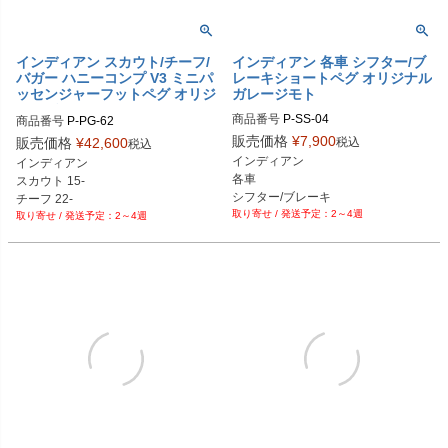
インディアン スカウト/チーフ/
インディアン 各車 シフター/ブ
バガー ハニーコンプ V3 ミニパ
レーキショートペグ オリジナル
ッセンジャーフットペグ オリジ
ガレージモト
ナルガレージモト
商品番号
P-SS-04

商品番号
P-PG-62

P-SS-04-BK：ブラック

P-PG-62-BK：ブラック

販売価格
¥
7,900
税込
販売価格
¥
42,600
税込
P-SS-04-AL：アルミ

P-PG-62-AL：アルミ

インディアン

インディアン

P-SS-04-CR：クローム

P-PG-62-CR：クローム

各車

スカウト 15-

P-SS-04-GD：ゴールド

P-PG-62-GD：ゴールド

シフター/ブレーキ

チーフ 22-

P-SS-04-RD：レッド

P-PG-62-RD：レッド

2～4週
ショートペグ
2～4週
スポーツチーフ：23-

P-SS-04-BL：ブルー

P-PG-62-BL：ブルー

P-SS-04-PL：紫

P-PG-62-OR：オレンジ

P-SS-04-OR：オレンジ

P-PG-62-BC：ブラッククローム

P-SS-04-BC：ブラッククローム

P-PG-62-GP：金メッキ

P-SS-04-GP：金メッキ

P-PG-62-BZ： ブロンズ
P-SS-04-BZ： ブロンズ