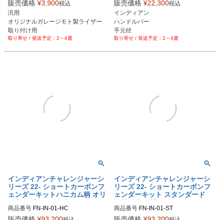
H-AC-11-BK：ブラック

販売価格
¥
3,900
販売価格
¥
22,300
税込
税込
H-AC-11-AL：アルミ

汎用

インディアン

H-AC-11-CR：クローム

オリジナルガレージモト製ライザー
ハンドルバー

H-AC-11-GD：ゴールド

取り付け用

手元径

H-AC-11-RD：レッド

2～4週
2～4週
1/2インチ-13規格のボルト
H-AC-11-BL：ブルー

H-AC-11-PL：紫

H-AC-11-OR：オレンジ

H-AC-11-BC：ブラッククローム

H-AC-11-GP：金メッキ

H-AC-11-BZ： ブロンズ
インディアンチャレンジャーシ
インディアンチャレンジャーシ
リーズ 22- ショートカーボンフ
リーズ 22- ショートカーボンフ
ェンダーキットハニカム柄 オリ
ェンダーキット スタンダード
ジナルガレージモト
オリジナルガレージモト
商品番号
FN-IN-01-HC

商品番号
FN-IN-01-ST

FN-IN-01-BK-HC：ブラック

FN-IN-01-BK-ST：ブラック

販売価格
¥
93,200
販売価格
¥
93,200
税込
税込