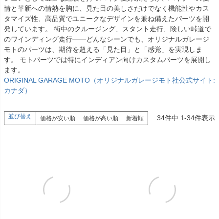
情と革新への情熱を胸に、見た目の美しさだけでなく機能性やカス
タマイズ性、高品質でユニークなデザインを兼ね備えたパーツを開
発しています。 街中のクルージング、スタント走行、険しい峠道で
のワインディング走行――どんなシーンでも、オリジナルガレージ
モトのパーツは、期待を超える「見た目」と「感覚」を実現しま
す。 モトパーツでは特にインディアン向けカスタムパーツを展開し
ます。
ORIGINAL GARAGE MOTO（オリジナルガレージモト社公式サイト:
カナダ）
並び替え
34
件中
1
-
34
件表示
価格が安い順
価格が高い順
新着順