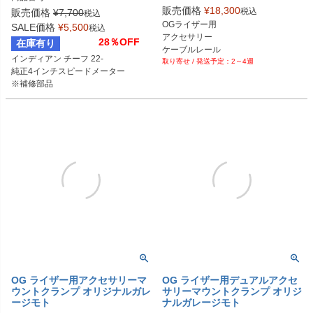
販売価格
¥
18,300
税込
販売価格
¥
7,700
税込
在庫限り、売れたら落としてくださ
OGライザー用

SALE価格
¥
5,500
税込
い
アクセサリー

28％OFF
在庫有り
ケーブルレール

インディアン チーフ 22-

2～4週
マウント
純正4インチスピードメーター

※補修部品
OG ライザー用アクセサリーマ
OG ライザー用デュアルアクセ
ウントクランプ オリジナルガレ
サリーマウントクランプ オリジ
ージモト
ナルガレージモト