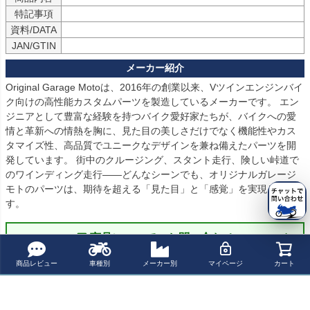
特記事項
資料/DATA
JAN/GTIN
Original Garage Motoは、2016年の創業以来、Vツインエンジンバイ
ク向けの高性能カスタムパーツを製造しているメーカーです。 エン
ジニアとして豊富な経験を持つバイク愛好家たちが、バイクへの愛
情と革新への情熱を胸に、見た目の美しさだけでなく機能性やカス
タマイズ性、高品質でユニークなデザインを兼ね備えたパーツを開
発しています。 街中のクルージング、スタント走行、険しい峠道で
のワインディング走行――どんなシーンでも、オリジナルガレージ
モトのパーツは、期待を超える「見た目」と「感覚」を実現しま
す。
商品についてのお問い合わせ
商品レビュー
車種別
メーカー別
マイページ
カート
パーツの適合保証について
レビューを書く