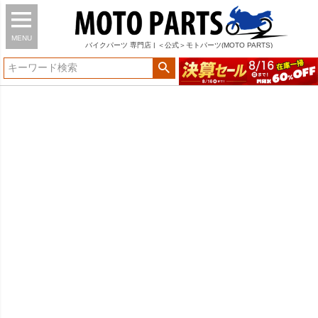
MENU
バイク
パーツ
専門店 | ＜公式＞モトパーツ(MOTO PARTS)