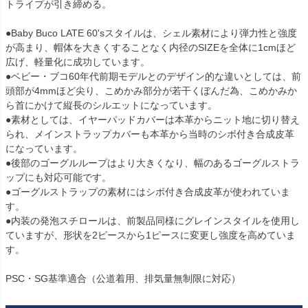
トライプが引き締める。

●Baby Buco LATE 60'sスタイルは、シェル素材により弾力性と強度
が高まり、帽体を大きくすることなく内径のSIZEを全体に1cmほど
広げ、軽量化に成功しています。

●ベビー・ブコ60年代前期モデルとのデザイン的な違いとしては、前
頭部が4mmほど尖り、こめかみ部分が若干くぼんだ為、こめかみか
ら首にかけて縦長のシルエットになっています。

●素材としては、イヤーパッドカバーは本革からニット地に切り替え
られ、メインストラップカバーも本革から当時のシボ付き合成皮革
になっています。

●後部のゴーグルループはより大きくなり、幅のあるゴーグルストラ
ップにも対応可能です。

●ゴーグルストラップの素材にはシボ付き合成皮革が使われていま
す。

●内装の発泡スチロールは、前製品同様にグレインスタイルを使用し
ていますが、形状を2ピースから1ピースに変更し強度を高めていま
す。

PSC・SG基準適合（公道着用、排気量無制限に対応）