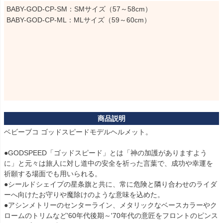
BABY-GOD-CP-SM：SMサイズ（57～58cm）

BABY-GOD-CP-ML：MLサイズ（59～60cm）
ベビーブコ ゴッドスピードモデルヘルメット。

●GODSPEED「ゴッドスピード」とは「神の加護がありますよう
に」と元々は旅人に対し道中の安全を祈った言葉で、成功や幸運を
祈願する場面でも用いられる。

●シールドシェイプの星条旗と共に、常に危険と隣り合わせのライダ
ーへ向けたお守りや魔除けのような意味を込めた。

●アシンメトリーのセンターライン、メタリックなベースカラーやク
ロームのトリムなど'60年代後期～'70年代の意匠をフロントのピンス