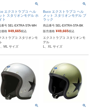
uco エクストラブコ ヘル
Buco エクストラブコ ヘル
ット スタリオンモデル ホ
メット スタリオンモデル ブ
イト
ラック
品番号
SEL-EXTRA-STA-WH

商品番号
SEL-EXTRA-STA-BK

¥
49,665
¥
49,665
売価格
税込
販売価格
税込
サイズ商品コード：0107EBCS
Lサイズ商品コード：0107EBCS
クストラブコ スタリオンモ
エクストラブコ スタリオンモ
5

T025



デル

Lサイズ商品コード：0107EBC
XLサイズ商品コード：0107EBC
M、ML サイズ
L、XL サイズ
16

ST026

co（ブコ）
Buco（ブコ）