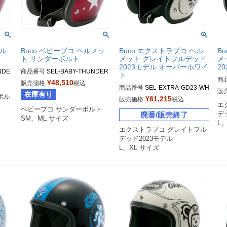
ヘル
Buco ベビーブコ ヘルメッ
Buco エクストラブコ ヘル
B
ト サンダーボルト
メット グレイトフルデッド
メ
2023モデル オーバーホワイ
2
NDE
商品番号
SEL-BABY-THUNDER

ト
商
¥
48,510
販売価格
税込
商品番号
SEL-EXTRA-GD23-WH

SMサイズ商品コード：0107BB
販
在庫有り
ボル
L
¥
61,215
BCT
CTB20223

販売価格
税込
エ
Lサイズ商品コード：0107EBCG
FD
MLサイズ商品コード：0107BBC
ベビーブコ サンダーボルト

廃番/販売終了
デ
FD3015

X
EBC
TB20224

SM、ML サイズ
L
XLサイズ商品コード：0107EBC
GF
エクストラブコ グレイトフル
GFD3016

Buco（ブコ）
デッド2023モデル

Bu
L、XL サイズ
Buco（ブコ）