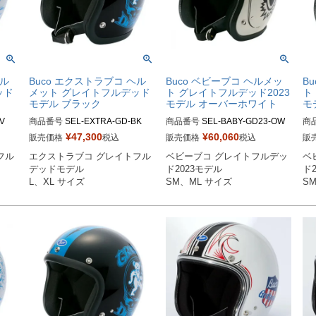
ヘル
Buco エクストラブコ ヘル
Buco ベビーブコ ヘルメッ
B
ッド
メット グレイトフルデッド
ト グレイトフルデッド2023
ト
モデル ブラック
モデル オーバーホワイト
モ
V

商品番号
SEL-EXTRA-GD-BK

商品番号
SEL-BABY-GD23-OW

商
¥
47,300
¥
60,060
販売価格
税込
販売価格
税込
販
BCG
Lサイズ商品コード：0107EBCG
SMサイズ商品コード：0107BB
S
フル
エクストラブコ グレイトフル
ベビーブコ グレイトフルデッ
ベ
FD025

CGFD3013

CG
デッドモデル

ド2023モデル

ド2
EBC
XLサイズ商品コード：0107EBC
MLサイズ商品コード：0107BBC
M
L、XL サイズ
SM、ML サイズ
S
GFD026

GFD3014

GF
Buco（ブコ）
Buco（ブコ）
Bu