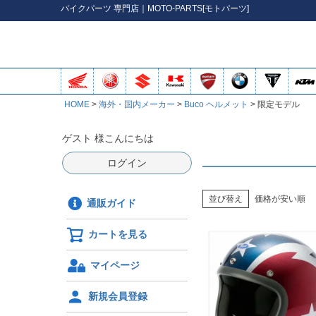
バイク
パーツ
専門店｜MOTO-PARTS[モトパーツ]
HOME
海外・国内メーカー
Buco ヘルメット
限定モデル
ゲスト 様こんにちは
ログイン
並び替え
価格が安い順
通販ガイド
カートを見る
マイページ
新規会員登録