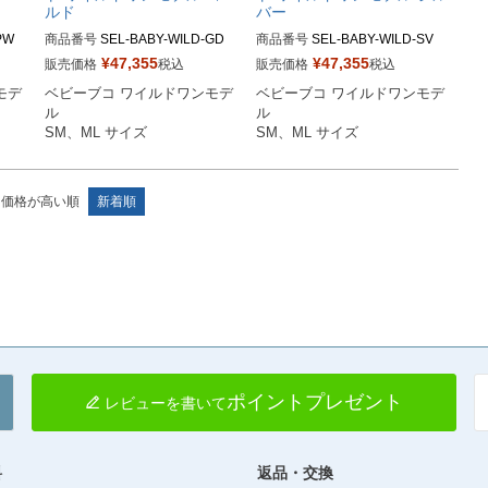
ルド
バー
W

商品番号
SEL-BABY-WILD-GD

商品番号
SEL-BABY-WILD-SV

¥
47,355
¥
47,355
販売価格
税込
販売価格
税込
BB
SMサイズ商品コード：0107BB
SMサイズ商品コード：0107BB
モデ
ベビーブコ ワイルドワンモデ
ベビーブコ ワイルドワンモデ
CAWO163

CAWO3

ル

ル

BBC
MLサイズ商品コード：0107BBC
MLサイズ商品コード：0107BBC
SM、ML サイズ
SM、ML サイズ
AWO164

AWO4

Buco（ブコ）
Buco（ブコ）
価格が高い順
新着順
ポイントプレゼント
レビューを書いて
料
返品・交換