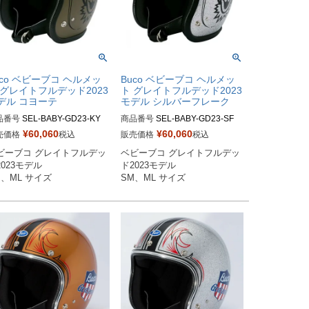
uco ベビーブコ ヘルメッ
Buco ベビーブコ ヘルメッ
 グレイトフルデッド2023
ト グレイトフルデッド2023
デル コヨーテ
モデル シルバーフレーク
品番号
SEL-BABY-GD23-KY

商品番号
SEL-BABY-GD23-SF

¥
60,060
¥
60,060
売価格
税込
販売価格
税込
Mサイズ商品コード：0107BB
SMサイズ商品コード：0107BB
ビーブコ グレイトフルデッ
ベビーブコ グレイトフルデッ
FD3CY3

CGFD3083

023モデル

ド2023モデル

Lサイズ商品コード：0107BBC
MLサイズ商品コード：0107BBC
M、ML サイズ
SM、ML サイズ
D3CY4

GFD3084

co（ブコ）
Buco（ブコ）