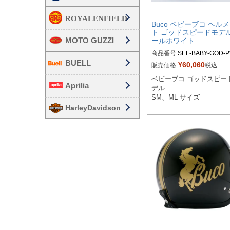
Buco ベビーブコ ヘル
ト ゴッドスピードモデル
MOTO GUZZI
ールホワイト
商品番号
SEL-BABY-GOD-P
BUELL
¥
60,060
販売価格
税込
SMサイズ商品コード：0107
ベビーブコ ゴッドスピー
CGS013

Aprilia
デル

MLサイズ商品コード：0107
SM、ML サイズ
GS014

HarleyDavidson
Buco（ブコ）