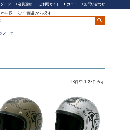
ログイン
会員登録
ご利用ガイド
カート
お問い合わせ
品から探す
全商品から探す
ツメーカー
28
件中
1
-
28
件表示