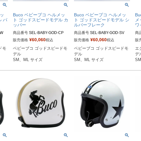
メッ
Buco ベビーブコ ヘルメッ
Buco ベビーブコ ヘルメッ
B
 パ
ト ゴッドスピードモデル カ
ト ゴッドスピードモデル シ
メ
ッパー
ルバーフレーク
ワ
W

商品番号
SEL-BABY-GOD-CP

商品番号
SEL-BABY-GOD-SV

商
¥
60,060
¥
60,060
販売価格
税込
販売価格
税込
販
BB
SMサイズ商品コード：0107BB
SMサイズ商品コード：0107BB
L
ドモ
ベビーブコ ゴッドスピードモ
ベビーブコ ゴッドスピードモ
エ
CGS513

CGS083

T01
デル

デル

デル
BBC
MLサイズ商品コード：0107BBC
MLサイズ商品コード：0107BBC
X
SM、ML サイズ
SM、ML サイズ
S
GS514

GS084

ST0
Buco（ブコ）
Buco（ブコ）
Bu