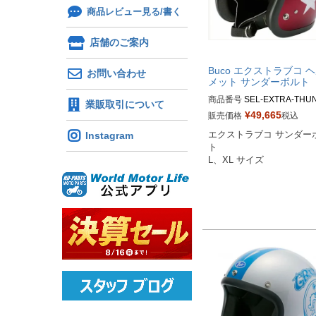
商品レビュー見る/書く
店舗のご案内
Buco エクストラブコ 
お問い合わせ
メット サンダーボルト
商品番号
SEL-EXTRA-THU
業販取引について
R

¥
49,665
販売価格
税込
Instagram
エクストラブコ サンダー
Lサイズ商品コード：0107E
ト

B20225

L、XL サイズ
XLサイズ商品コード：0107
TB20226

Buco（ブコ）