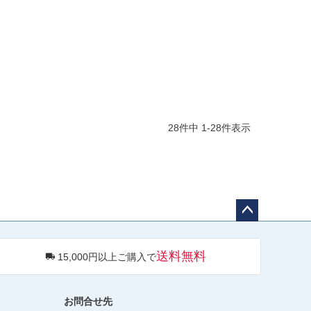
28
件中
1
-
28
件表示
ペー
ジト
送料無料
15,000円以上ご購入で
ップ
へ
お問合せ先