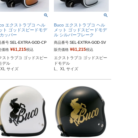
uco エクストラブコ ヘル
Buco エクストラブコ ヘル
ット ゴッドスピードモデ
メット ゴッドスピードモデ
 カッパー
ル シルバーフレーク
品番号
SEL-EXTRA-GOD-CP

商品番号
SEL-EXTRA-GOD-SV

¥
61,215
¥
61,215
売価格
税込
販売価格
税込
サイズ商品コード：0107EBCG
Lサイズ商品コード：0107EBCG
クストラブコ ゴッドスピー
エクストラブコ ゴッドスピー
5

S085

モデル

ドモデル

Lサイズ商品コード：0107EBC
XLサイズ商品コード：0107EBC
、XL サイズ
L、XL サイズ
16

GS086

co（ブコ）
Buco（ブコ）