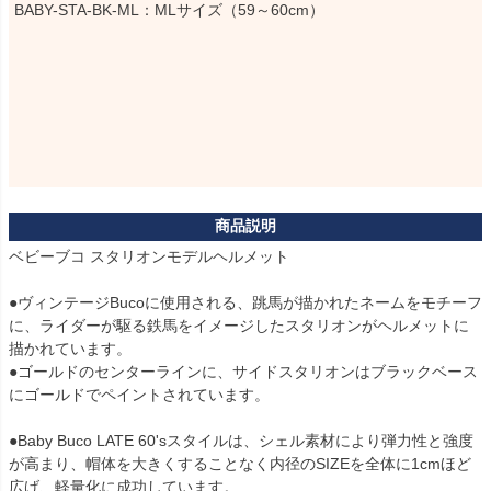
BABY-STA-BK-ML：MLサイズ（59～60cm）
ベビーブコ スタリオンモデルヘルメット

●ヴィンテージBucoに使用される、跳馬が描かれたネームをモチーフ
に、ライダーが駆る鉄馬をイメージしたスタリオンがヘルメットに
描かれています。

●ゴールドのセンターラインに、サイドスタリオンはブラックベース
にゴールドでペイントされています。

●Baby Buco LATE 60'sスタイルは、シェル素材により弾力性と強度
が高まり、帽体を大きくすることなく内径のSIZEを全体に1cmほど
広げ、軽量化に成功しています。
