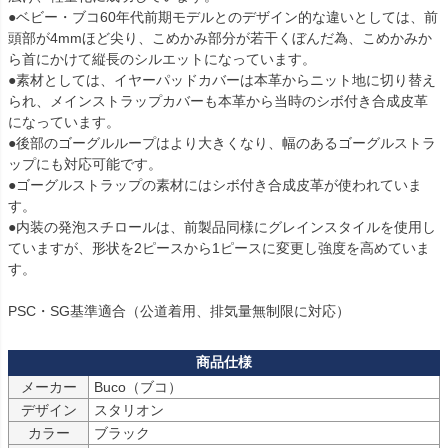
●ベビー・ブコ60年代前期モデルとのデザイン的な違いとしては、前
頭部が4mmほど尖り、こめかみ部分が若干くぼんだ為、こめかみか
ら首にかけて縦長のシルエットになっています。

●素材としては、イヤーパッドカバーは本革からニット地に切り替え
られ、メインストラップカバーも本革から当時のシボ付き合成皮革
になっています。

●後部のゴーグルループはより大きくなり、幅のあるゴーグルストラ
ップにも対応可能です。

●ゴーグルストラップの素材にはシボ付き合成皮革が使われていま
す。

●内装の発泡スチロールは、前製品同様にグレインスタイルを使用し
ていますが、形状を2ピースから1ピースに変更し強度を高めていま
す。

PSC・SG基準適合（公道着用、排気量無制限に対応）
メーカー
Buco（ブコ）
デザイン
スタリオン
カラー
ブラック