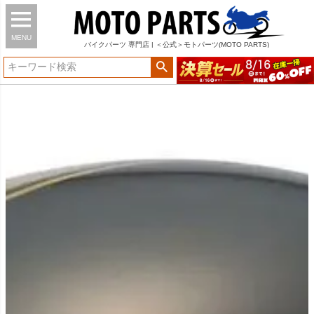
MENU
バイク
パーツ
専門店 | ＜公式＞モトパーツ(MOTO PARTS)