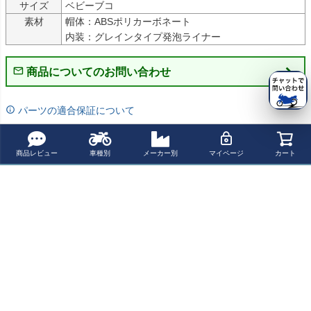
サイズ
ベビーブコ
素材
帽体：ABSポリカーボネート

内装：グレインタイプ発泡ライナー
商品についてのお問い合わせ
パーツの適合保証について
レビューを書く
商品レビュー
車種別
メーカー別
マイページ
カート
よく一緒に見られている商品
Buco ベビーブコ
インディアン チ
インディアン ス
トライアンフ ス
ヘルメット ゴッ
ーフダークホー
ポーツチーフ プ
ラクストン1200
ドスピードモデ
ス/スポーツチー
ルバックハンド
R/RS カフェレー
¥ 60,060(税込)
¥ 52,800(税込)
¥ 38,500(税込)
¥ 46,600(税込)
ル カッパー
フ用 OGライザ
ルバー NOY’S
サーアルミフロ
ー用スピードメ
ントフェンダー
ーターシェル リ
ブラック RAISC
最近チェックした商品