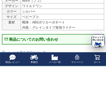
メーカー
Buco（ブコ）
デザイン
ワイルドワン
カラー
シルバー
サイズ
ベビーブコ
素材
帽体：ABSポリカーボネート

内装：グレインタイプ発泡ライナー
商品についてのお問い合わせ
パーツの適合保証について
商品レビュー
車種別
メーカー別
マイページ
カート
レビューを書く
よく一緒に見られている商品
Buco エクストラ
Buco エクストラ
Buco ベビーブコ
Motone バンダナ
ブコ ヘルメット
ブコ ヘルメット
ヘルメット コン
ブラック "Is This