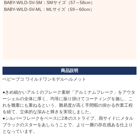
BABY-WILD-SV-SM：SMサイズ（57～58cm）

BABY-WILD-SV-ML：MLサイズ（59～60cm）
ベビーブコ ワイルドワンモデルヘルメット

●きめ細かいアルミのフレーク素材「アルミナムフレーク」をアウタ
ーシェルの全体に厚く、均等に振り掛けてコーティングを施し、こ
れを幾重にも重ねるという、難易度が高く手間暇の掛かる作業工程
を経て、立体的な深みと輝きを実現しました。

●シルバーフレークをベースに2本のストライプ、両サイドにメタル
ブラックのスターをあしらうことで、より一層の存在感ある仕上り
となっています。
