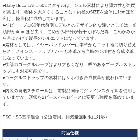
●Baby Buco LATE 60'sスタイルは、シェル素材により弾力性と強度
が高まり、帽体を大きくすることなく内径のSIZEを全体に1cmほど
広げ、軽量化に成功しています。

●ベビー・ブコ60年代前期モデルとのデザイン的な違いとしては、前
頭部が4mmほど尖り、こめかみ部分が若干くぼんだ為、こめかみか
ら首にかけて縦長のシルエットになっています。

●素材としては、イヤーパッドカバーは本革からニット地に切り替え
られ、メインストラップカバーも本革から当時のシボ付き合成皮革
になっています。

●後部のゴーグルループはより大きくなり、幅のあるゴーグルストラ
ップにも対応可能です。

●ゴーグルストラップの素材にはシボ付き合成皮革が使われていま
す。

●内装の発泡スチロールは、前製品同様にグレインスタイルを使用し
ていますが、形状を2ピースから1ピースに変更し強度を高めていま
す。

PSC・SG基準適合（公道着用、排気量無制限に対応）