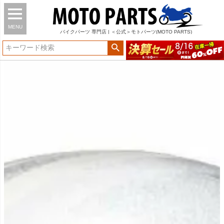
MENU
バイク
パーツ
専門店 | ＜公式＞モトパーツ(MOTO PARTS)