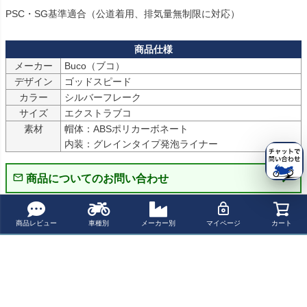
PSC・SG基準適合（公道着用、排気量無制限に対応）
メーカー
Buco（ブコ）
デザイン
ゴッドスピード
カラー
シルバーフレーク
サイズ
エクストラブコ
素材
帽体：ABSポリカーボネート

内装：グレインタイプ発泡ライナー
商品についてのお問い合わせ
パーツの適合保証について
商品レビュー
車種別
メーカー別
マイページ
カート
レビューを書く
よく一緒に見られている商品