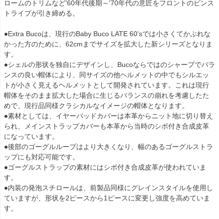
ロームのトリムなど'60年代後期～'70年代の意匠をフロントのピンス
トライプが引き締める。

●Extra Bucoは、現行のBaby Buco LATE 60'sでは小さくてかぶれな
かった方のために、62cmまでサイズを拡大した新シリーズとなりま
す。

●シェルの形状を独自にデザインし、Bucoならではのシャープでバラ
ンスの良い帽体により、同サイズの他ヘルメットの中でもシルエッ
トが小さく見えるヘルメットとして開発されています。これは現行
帽体をそのまま拡大した場合に生じるバランスの崩れを考慮したた
めで、現行品同様クラシカルなイメージの帽体となります。

●素材としては、イヤーパッドカバーは本革からニット地に切り替え
られ、メインストラップカバーも本革から当時のシボ付き合成皮革
になっています。

●後部のゴーグルループはより大きくなり、幅のあるゴーグルストラ
ップにも対応可能です。

●ゴーグルストラップの素材にはシボ付き合成皮革が使われていま
す。

●内装の発泡スチロールは、前製品同様にグレインスタイルを使用し
ていますが、形状を2ピースから1ピースに変更し強度を高めていま
す。
