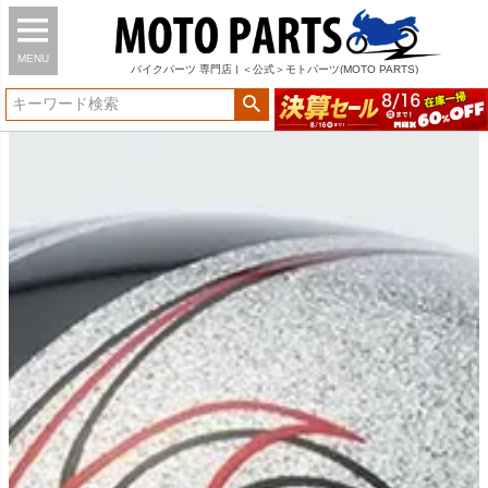
MENU
バイク
パーツ
専門店 | ＜公式＞モトパーツ(MOTO PARTS)