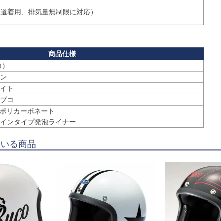
公道着用、排気量無制限に対応）
コ）
ン
イト
ブコ
Sポリカーボネート

インタイプ発泡ライナー
ている商品