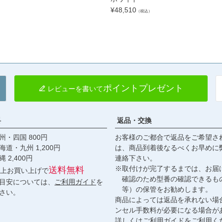
¥
48,510
（税込）
ポイントプレゼント
レビューを書いて
料
返品・交換
・四国 800円
お客様のご都合で返品をご希望さ
九州 1,200円
は、商品到着後なるべくお早めに
,400円
連絡下さい。
※取付けが完了するまでは、お届
送料無料
円以上お買い上げで
確認のため型番の確認できるも
目安については、
ご利用ガイド
を
等）の保管をお勧めします。
さい。
商品によっては返品を承れない場
ンセル手数料が必要になる場合が
詳しくは
ご利用ガイド
をご利用く