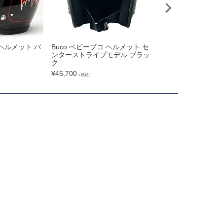
 ヘルメット バ
Buco ベビーブコ ヘルメット セ
Saddlemen ロー
ンターストライプモデル ブラッ
ーパックパッド LS
ク
ンディアン
¥
45,700
¥
53,801
（税込）
（税込）