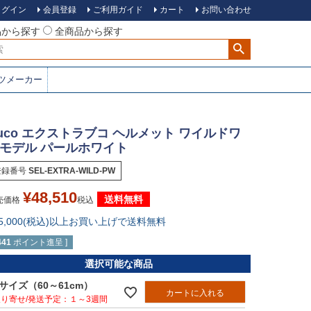
ログイン
会員登録
ご利用ガイド
カート
お問い合わせ
品から探す
全商品から探す
ツメーカー
uco エクストラブコ ヘルメット ワイルドワ
モデル パールホワイト
登録番号
SEL-EXTRA-WILD-PW
¥
48,510
送料無料
売価格
税込
15,000(税込)以上お買い上げで送料無料
441
ポイント進呈 ]
選択可能な商品
Lサイズ（60～61cm）
カートに入れる
１～3週間