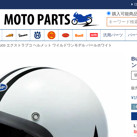
購入可能商
検索
汎用パーツ
パー
Buco エクストラブコ ヘルメット ワイルドワンモデル パールホワイト
B
ン
販
¥
[