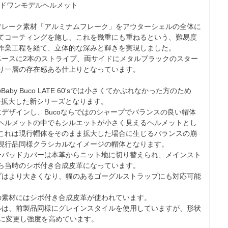
ドワンモデルヘルメット

フレーク素材「アルミナムフレーク」をアウターシェルの全体に
てコーティングを施し、これを幾重にも重ねるという、難易度
作業工程を経て、立体的な深みと輝きを実現しました。

ベースに2本のストライプ、両サイドにメタルブラックのスター
り一層の存在感ある仕上りとなっています。

行のBaby Buco LATE 60'sでは小さくてかぶれなかった方のため
を拡大した新シリーズとなります。

にデザインし、Bucoならではのシャープでバランスの良い帽体
ヘルメットの中でもシルエットが小さく見えるヘルメットとし
これは現行帽体をそのまま拡大した場合に生じるバランスの崩
現行品同様クラシカルなイメージの帽体となります。

ーパッドカバーは本革からニット地に切り替えられ、メインスト
ら当時のシボ付き合成皮革になっています。

プはより大きくなり、幅のあるゴーグルストラップにも対応可能
の素材にはシボ付き合成皮革が使われています。

ルは、前製品同様にグレインスタイルを使用していますが、形状
に変更し強度を高めています。
