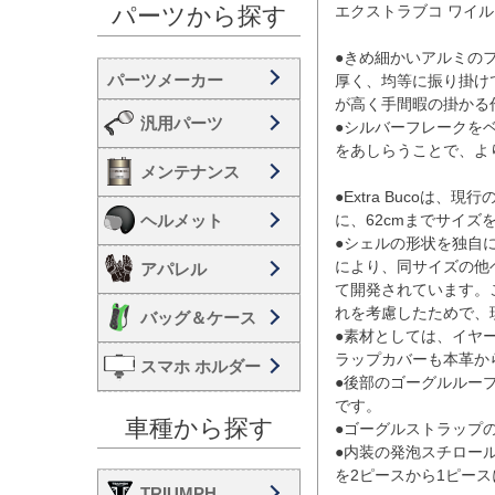
エクストラブコ ワイル
パーツから探す
●きめ細かいアルミの
厚く、均等に振り掛け
が高く手間暇の掛かる
汎用パーツ
●シルバーフレークを
をあしらうことで、よ
メンテナンス
●Extra Bucoは、現
ヘルメット
に、62cmまでサイズ
●シェルの形状を独自
により、同サイズの他
アパレル
て開発されています。
れを考慮したためで、
バッグ＆ケース
●素材としては、イヤ
ラップカバーも本革か
スマホ ホルダー
●後部のゴーグルルー
です。

車種から探す
●ゴーグルストラップ
●内装の発泡スチロー
を2ピースから1ピース
TRIUMPH