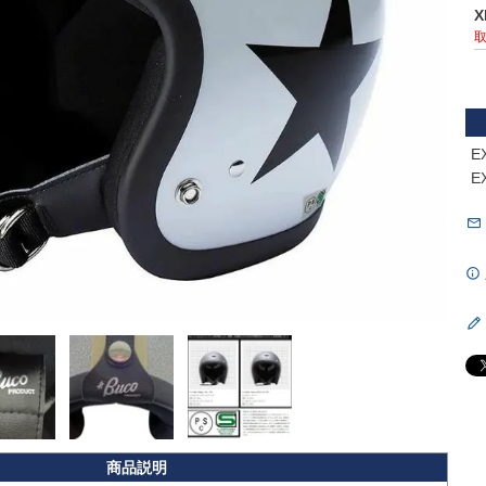
X
E
E