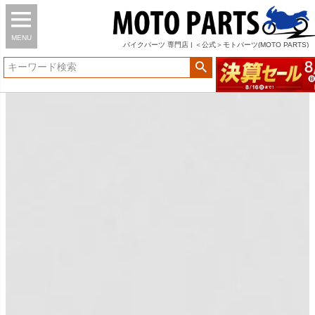
MENU
バイク
パーツ
専門店 | ＜公式＞モトパーツ(MOTO PARTS)