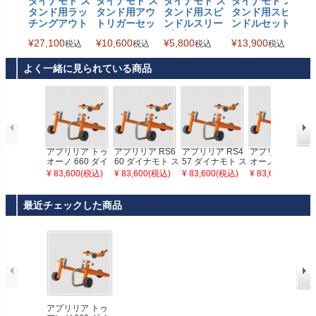
ダイナモト ス
ダイナモト ス
ダイナモト ス
ダイナモト ス
タンド用ラッ
タンド用アウ
タンド用スピ
タンド用スピ
チングアウト
トリガーセッ
ンドルスリー
ンドルセット
リガーキット
ト Dynamoto
ブ ブラック Dy
Dynamoto
¥
27,100
¥
10,600
¥
5,800
¥
13,900
税込
税込
税込
税込
Dynamoto
namoto
よく一緒に見られている商品
アプリリア トゥ
アプリリア RS6
アプリリア RS4
アプリリア トゥ
オーノ 660 ダイ
60 ダイナモト ス
57 ダイナモト ス
オーノ V4 1100
ナモト スタンド
タンド Dynamot
タンド Dynamot
ダイナモト スタ
¥ 83,600(税込)
¥ 83,600(税込)
¥ 83,600(税込)
¥ 83,600(税込)
セット Dynamot
o
o
ンド セット Dyn
o
amoto
最近チェックした商品
アプリリア トゥ