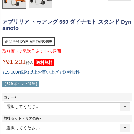
アプリリア トゥアレグ 660 ダイナモト スタンド Dyn
amoto
商品番号
DYM-AP-TARG660
4～6週間
¥
91,201
送料無料
税込
¥15,000(税込)以上お買い上げで送料無料
[
829
ポイント進呈 ]
カラー
(
必
須
前後セット・リアのみ
)
(
必