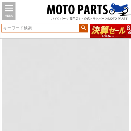
MENU
バイク
パーツ
専門店 | ＜公式＞モトパーツ(MOTO PARTS)