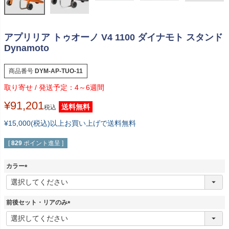
アプリリア トゥオーノ V4 1100 ダイナモト スタンド
Dynamoto
商品番号
DYM-AP-TUO-11
4～6週間
¥
91,201
送料無料
税込
¥15,000(税込)以上お買い上げで送料無料
[
829
ポイント進呈 ]
カラー
(
必
須
前後セット・リアのみ
)
(
必