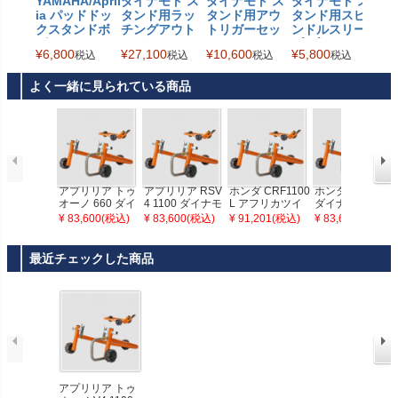
YAMAHA/April
ダイナモト ス
ダイナモト ス
ダイナモト ス
ダ
ia パッドドッ
タンド用ラッ
タンド用アウ
タンド用スピ
タ
クスタンドボ
チングアウト
トリガーセッ
ンドルスリー
ン
ビン Evotech
リガーキット
ト Dynamoto
ブ ブラック Dy
Dy
¥
6,800
¥
27,100
¥
10,600
¥
5,800
¥
13
税込
税込
税込
税込
Performance
Dynamoto
namoto
よく一緒に見られている商品
アプリリア トゥ
アプリリア RSV
ホンダ CRF1100
ホンダNT1100
オーノ 660 ダイ
4 1100 ダイナモ
L アフリカツイ
ダイナモト スタ
ナモト スタンド
ト スタンド Dyn
ン ダイナモト ス
ンド Dynamoto
¥ 83,600(税込)
¥ 83,600(税込)
¥ 91,201(税込)
¥ 83,600(税込)
セット Dynamot
amoto
タンド Dynamot
o
o
最近チェックした商品
アプリリア トゥ