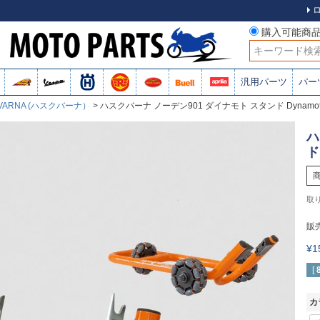
購入可能商
検索
汎用パーツ
パー
VARNA (ハスクバーナ）
ハスクバーナ ノーデン901 ダイナモト スタンド Dynamot
ハ
ド
販
¥
[
カ