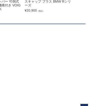
レバー 可倒式
スキャップ ブラス BMW Rシリ
レン 401 スキッド
構付き VOIG
ーズ
ラック T-Rex Racin
K
¥
20,900
¥
46,900
（税込）
（税込）