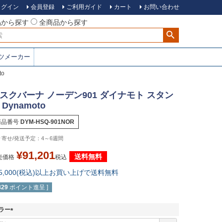
ログイン
会員登録
ご利用ガイド
カート
お問い合わせ
品から探す
全商品から探す
ツメーカー
o
スクバーナ ノーデン901 ダイナモト スタン
 Dynamoto
商品番号
DYM-HSQ-901NOR
4～6週間
¥
91,201
送料無料
売価格
税込
15,000(税込)以上お買い上げで送料無料
829
ポイント進呈 ]
ラー
(