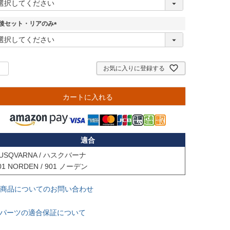
必
須
後セット・リアのみ
)
(
必
須
)
お気に入りに登録する
カートに入れる
適合
USQVARNA / ハスクバーナ

商品についてのお問い合わせ
パーツの適合保証について