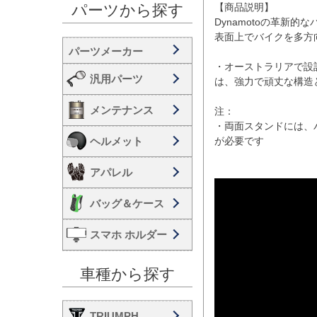
【商品説明】

パーツから探す
Dynamotoの革新
表面上でバイクを多方
・オーストラリアで設
汎用パーツ
は、強力で頑丈な構造と
メンテナンス
注：

・両面スタンドには、
ヘルメット
が必要です

アパレル
バッグ＆ケース
スマホ ホルダー
車種から探す
TRIUMPH