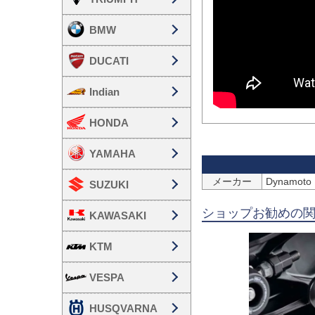
BMW
DUCATI
Indian
HONDA
YAMAHA
メーカー
Dynamo
SUZUKI
ショップお勧めの
KAWASAKI
KTM
VESPA
HUSQVARNA