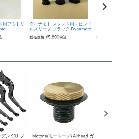
ド用アウトリ
ダイナモト スタンド用スピンド
ダイナモト スタンド
to
ルスリーブ ブラック Dynamoto
ルセット Dynamoto
¥
5,800
¥
13,900
込
販売価格
税込
販売価格
税込
デン 901 ブ
Motone(モートーン) Airhead ガ
スヴァルトピレン/