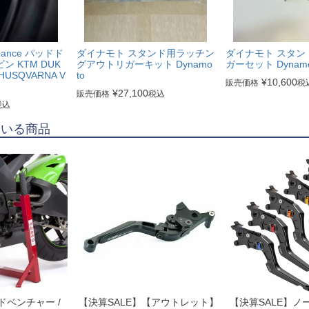
ormance パッドド
ダイナモト スタンド用ラッチン
ダイナモト スタン
 KTM DUK
グアウトリガーキット Dynamo
ガーセット Dynamo
HUSQVARNA V
to
¥
10,600
販売価格
税
¥
27,100
販売価格
税込
税込
ている商品
0アドベンチャー /
【決算SALE】【アウトレット】
【決算SALE】ノー