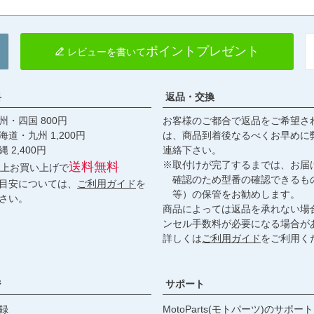
ポイントプレゼント
レビューを書いて
料
返品・交換
・四国 800円
お客様のご都合で返品をご希望さ
九州 1,200円
は、商品到着後なるべくお早めに
,400円
連絡下さい。
※取付けが完了するまでは、お届
送料無料
円以上お買い上げで
確認のため型番の確認できるも
目安については、
ご利用ガイド
を
等）の保管をお勧めします。
さい。
商品によっては返品を承れない場
ンセル手数料が必要になる場合が
詳しくは
ご利用ガイド
をご利用く
ジ
サポート
録
MotoParts(モトパーツ)のサポート