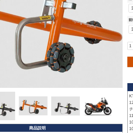
前
K
1
チ
1
1
1