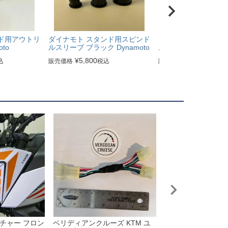
ド用アウトリ
ダイナモト スタンド用スピンド
ダイナモト スタンド
to
ルスリーブ ブラック Dynamoto
ルセット Dynamoto
¥
5,800
¥
13,900
込
販売価格
税込
販売価格
税込
ンチャー フロン
ベリディアンクルーズ KTM ユ
KTM 1050/1090/