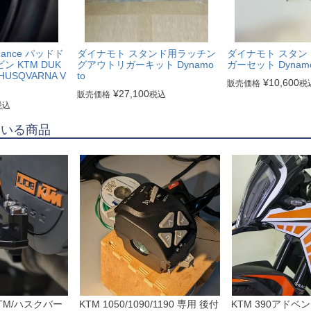
ormance パッドド
ダイナモト スタンド用ラッチン
ダイナモト スタン
 KTM DUK
グアウトリガーキット Dynamo
ガーセット Dynamo
HUSQVARNA V
to
¥
10,600
販売価格
税
¥
27,100
販売価格
税込
税込
ている商品
TM/ハスクバー
KTM 1050/1090/1190 専用 後付
KTM 390アドベ