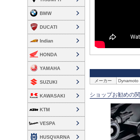
BMW
DUCATI
Indian
HONDA
YAMAHA
メーカー
Dynamo
SUZUKI
ショップお勧めの
KAWASAKI
KTM
VESPA
HUSQVARNA