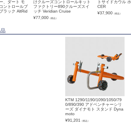
ー、ダート モ
けクルーズコントロールキット
トサイドカウル ホ
ルコントロールブ
ファクトリー890クルーズスイ
CER
ック AltRid
ッチ Veridian Cruise
¥
37,900
（税込）
¥
77,000
（税込）
商品
KTM 1290/1190/1090/1050/79
0/890/390 アドベンチャーシリ
ーズ ダイナモト スタンド Dyna
moto
¥
91,201
（税込）