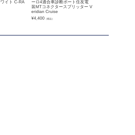
ワイト C-RA
ーロ4適合車診断ポート住友電
けクルーズコント
装MTコネクタースプリッター V
Veridian Cruise
eridian Cruise
¥
53,700
（税込）
¥
4,400
（税込）