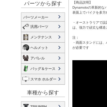
【商品説明】

パーツから探す
Dynamotoの革新
表面上でバイクを多方
・オーストラリアで設
汎用パーツ
は、強力で頑丈な構造と
メンテナンス
注：

・両面スタンドには、
ヘルメット
が必要です

アパレル
バッグ＆ケース
スマホ ホルダー
車種から探す
TRIUMPH