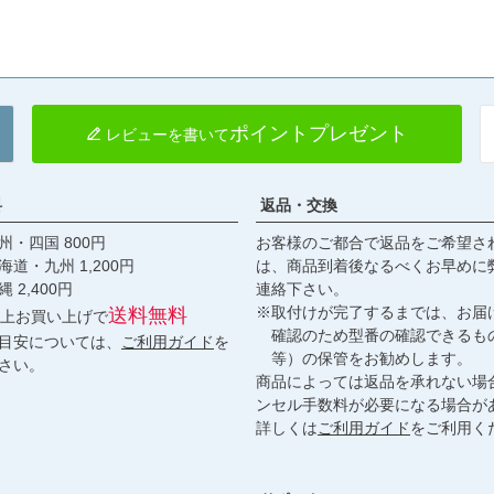
ポイントプレゼント
レビューを書いて
料
返品・交換
・四国 800円
お客様のご都合で返品をご希望さ
九州 1,200円
は、商品到着後なるべくお早めに
,400円
連絡下さい。
※取付けが完了するまでは、お届
送料無料
円以上お買い上げで
確認のため型番の確認できるも
目安については、
ご利用ガイド
を
等）の保管をお勧めします。
さい。
商品によっては返品を承れない場
ンセル手数料が必要になる場合が
詳しくは
ご利用ガイド
をご利用く