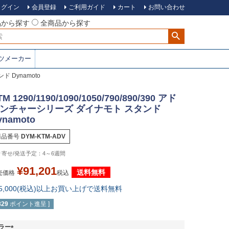
ログイン
会員登録
ご利用ガイド
カート
お問い合わせ
品から探す
全商品から探す
ツメーカー
ンド Dynamoto
TM 1290/1190/1090/1050/790/890/390 アド
ンチャーシリーズ ダイナモト スタンド
ynamoto
商品番号
DYM-KTM-ADV
4～6週間
¥
91,201
送料無料
売価格
税込
15,000(税込)以上お買い上げで送料無料
829
ポイント進呈 ]
ラー