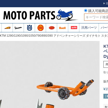
購入可能商
検索
汎用パーツ
パー
KTM 1290/1190/1090/1050/790/890/390 アドベンチャーシリーズ ダイナモト スタ
K
ベ
D
販
¥
[
カ