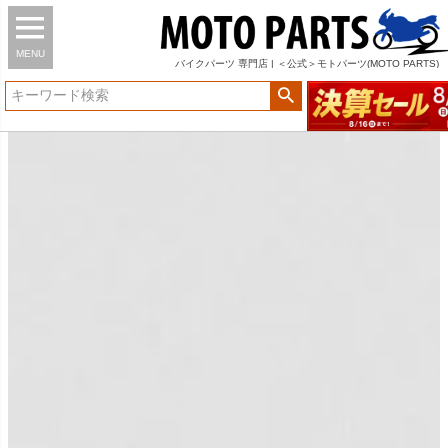
MENU
バイク
パーツ
専門店 | ＜公式＞モトパーツ(MOTO PARTS)