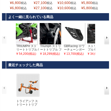
¥
6,800
¥
27,100
¥
10,600
¥
5,800
¥
13
税込
税込
税込
税込
スタンドボビ
Dynamoto
namoto
ン Evotech Pe
¥
6,800
¥
27,100
¥
10,600
¥
5,800
¥
13
税込
税込
税込
税込
rformance
よく一緒に見られている商品
TRIUMPH スト
Triumph ストリ
GBRacing ロワ
ストリートトリ
リートトリプル /
ートトリプル フ
ーチェーンガー
プル 660/765 ハ
デイトナ スーパ
レームスライダ
ド TRIUMPH Da
ンドルレバーガ
¥ 54,200(税込)
¥ 18,299(税込)
¥ 13,700(税込)
¥ 34,600(税込)
ーバイクスタン
ー(クラッシュプ
ytona 675R
ード SW-MOTE
ド メンテナンス
ロテクション) E
CH
スタンド
votech Performa
最近チェックした商品
nce
トライアンフ ス
トリートトリプ
ル675/765 ダイ