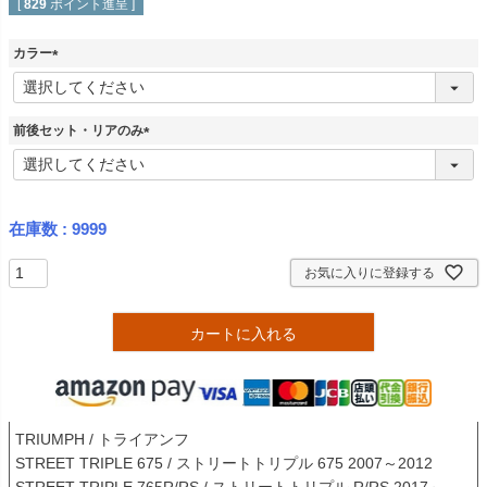
[
829
ポイント進呈 ]
カラー
(
必
須
前後セット・リアのみ
)
(
必
須
)
在庫数
9999
お気に入りに登録する
カートに入れる
TRIUMPH / トライアンフ

STREET TRIPLE 675 / ストリートトリプル 675 2007～2012
