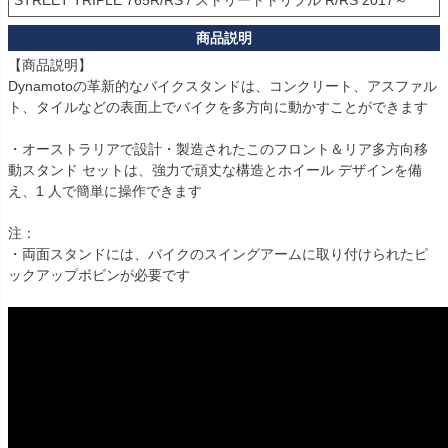
【商品説明】

Dynamotoの革新的なバイクスタンドは、コンクリート、アスファル
ト、タイルなどの表面上でバイクを多方向に動かすことができます

・オーストラリアで設計・製造されたこのフロント＆リア多方向移
動スタンド セットは、強力で頑丈な構造とホイール デザインを備
え、1 人で簡単に操作できます

注：

・両面スタンドには、バイクのスイングアームに取り付けられたピ
ックアップボビンが必要です
