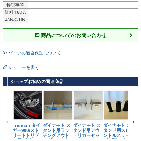
特記事項
資料/DATA
JAN/GTIN
商品についてのお問い合わせ
パーツの適合保証について
レビューを書く
ショップお勧めの関連商品
Triumph タイ
ダイナモト ス
ダイナモト ス
ダイナモト ス
ダ
ガー900/スト
タンド用ラッ
タンド用アウ
タンド用スピ
タ
リートトリプ
チングアウト
トリガーセッ
ンドルスリー
ン
ル等 パドック
リガーキット
ト Dynamoto
ブ ブラック Dy
Dy