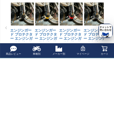
エンジンガー
エンジンガー
エンジンガー
エンジンガー
エ
ド プロテクタ
ド プロテクタ
ド プロテクタ
ド プロテクタ
ド
ー エンジンガ
ー エンジンガ
ー エンジンガ
ー エンジンガ
ー
ードをガード
ードをガード
ードをガード
ードをガード
ード
¥
8,900
¥
8,900
¥
8,900
¥
8,900
¥
7,
税込
税込
税込
税込
1.25インチ(3.1
1.25インチ(3.1
1.25インチ(3.1
1.25インチ(3.1
イン
75㎝) ブラック
75㎝) ゴールド
75㎝) レッド S
75㎝) グレー S
ブラ
¥
8,900
¥
8,900
¥
8,900
¥
8,900
¥
7,
税込
税込
税込
税込
商品レビュー
車種別
メーカー別
マイページ
カート
SOUL
SOUL
OUL
OUL
L
よく一緒に見られている商品
BMW R18 2021-
BMW R18 2020
BMW R18 2021-
BMW R18 スク
2 ピースシリン
～ エンジンガー
2 ピースシリン
リーン フロント
ダーガード ブラ
ド クローム La P
ダーガード フェ
カウル フェアリ
¥ 70,100(税込)
¥ 69,740(税込)
¥ 70,100(税込)
¥ 83,100(税込)
ック フェーリン
oderosa
ーリング(Fehlin
ング コンフォー
グ(Fehling)
g)
トツーリング ク
リア ユニットガ
最近チェックした商品
レージ