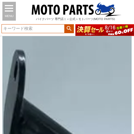
MENU
バイク
パーツ
専門店 | ＜公式＞モトパーツ(MOTO PARTS)