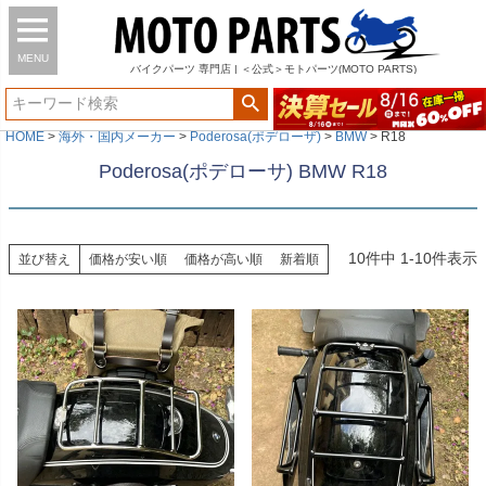
MENU
バイク
パーツ
専門店 | ＜公式＞モトパーツ(MOTO PARTS)
HOME
海外・国内メーカー
Poderosa(ポデローザ)
BMW
R18
Poderosa(ポデローサ) BMW R18
10
件中
1
-
10
件表示
並び替え
価格が安い順
価格が高い順
新着順