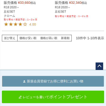
販売価格
¥
33,660
販売価格
¥
32,340
税込
税込
R18 2020～

R18 2020～

左右SET

クローム
1～2ヶ月
1～2ヶ月
4.00
10
件中
1
-
10
件表示
並び替え
価格が安い順
価格が高い順
新着順
ペー
ジト
新規会員登録でお得に便利にお買い物
ップ
へ
ポイントプレゼント
レビューを書いて