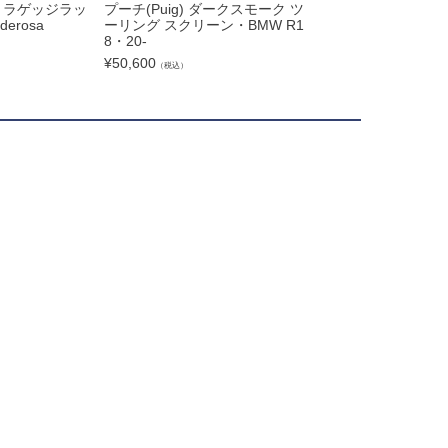
0～ ラゲッジラッ
プーチ(Puig) ダークスモーク ツ
BMW R18 シート
erosa
ーリング スクリーン・BMW R1
ブラック ユニット
8・20-
¥
62,601
（税込）
¥
50,600
（税込）