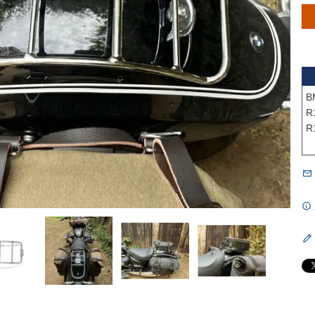
B
R1
R