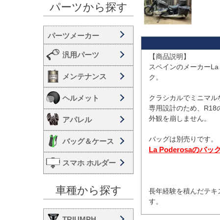
パーツから探す
汎用パーツ
【商品説明】

スペインのメーカーLa P
メンテナンス
ク。

ヘルメット
クラシカルでミニマルな
専用設計のため、R18
外観を崩しません。

アパレル
バッグ＆ケース
La Poderosaのバッ
スマホ ホルダー
車種から探す
長年経験を積んだテキ
TRIUMPH