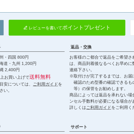
ポイントプレゼント
レビューを書いて
料
返品・交換
・四国 800円
お客様のご都合で返品をご希望さ
九州 1,200円
は、商品到着後なるべくお早めに
,400円
連絡下さい。
※取付けが完了するまでは、お届
送料無料
円以上お買い上げで
確認のため型番の確認できるも
目安については、
ご利用ガイド
を
等）の保管をお勧めします。
さい。
商品によっては返品を承れない場
ンセル手数料が必要になる場合が
詳しくは
ご利用ガイド
をご利用く
ジ
サポート