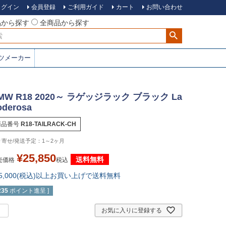
ログイン
会員登録
ご利用ガイド
カート
お問い合わせ
品から探す
全商品から探す
ツメーカー
MW R18 2020～ ラゲッジラック ブラック La
oderosa
商品番号
R18-TAILRACK-CH
1～2ヶ月
¥
25,850
送料無料
売価格
税込
15,000(税込)以上お買い上げで送料無料
235
ポイント進呈 ]
お気に入りに登録する