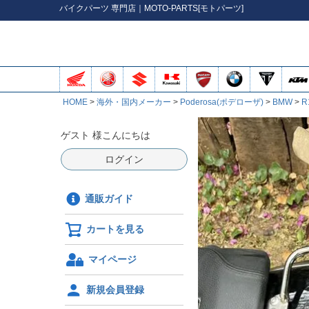
バイク
パーツ
専門店｜MOTO-PARTS[モトパーツ]
HOME
海外・国内メーカー
Poderosa(ポデローザ)
BMW
R
ゲスト 様こんにちは
ログイン
通販ガイド
カートを見る
マイページ
新規会員登録