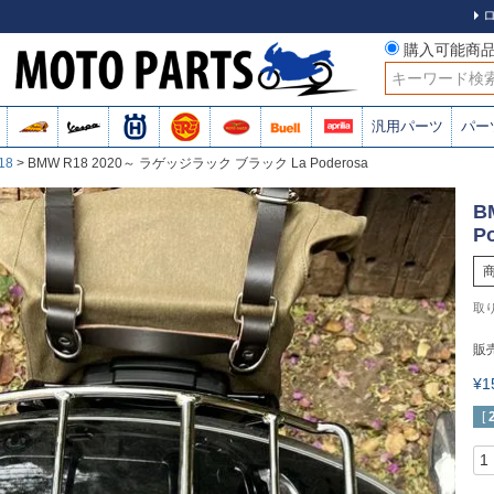
購入可能商
検索
汎用パーツ
パー
18
BMW R18 2020～ ラゲッジラック ブラック La Poderosa
B
P
販
¥
[