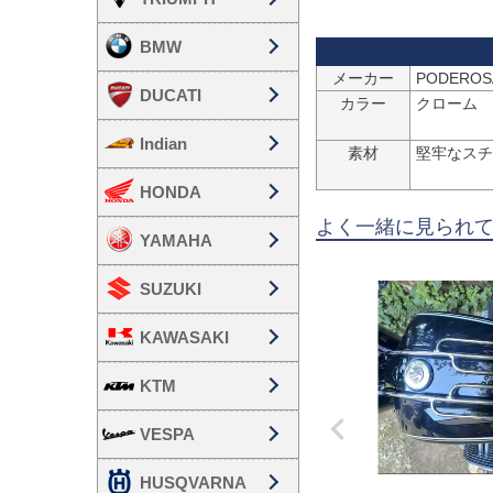
BMW
メーカー
DUCATI
カラー
クローム

Indian
素材
堅牢なスチ
HONDA
よく一緒に見られ
YAMAHA
SUZUKI
KAWASAKI
KTM
VESPA
HUSQVARNA