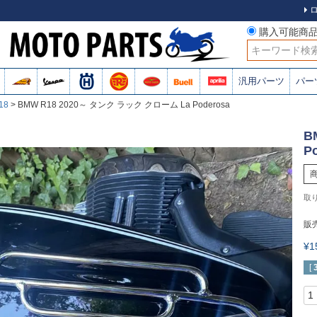
購入可能商
検索
汎用パーツ
パー
18
BMW R18 2020～ タンク ラック クローム La Poderosa
B
P
販
¥
[