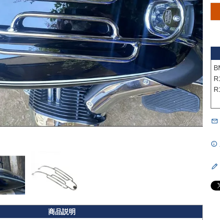
B
R1
R