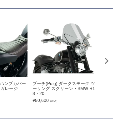
ト ハンプカバー
プーチ(Puig) ダークスモーク ツ
BMW R18 フル
トガレージ
ーリング スクリーン・BMW R1
フラー ブラック F
8・20-
ル
¥
50,600
¥
385,000
（税込）
（税込）