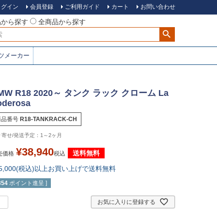
ログイン
会員登録
ご利用ガイド
カート
お問い合わせ
品から探す
全商品から探す
ツメーカー
MW R18 2020～ タンク ラック クローム La
oderosa
商品番号
R18-TANKRACK-CH
1～2ヶ月
¥
38,940
送料無料
売価格
税込
15,000(税込)以上お買い上げで送料無料
354
ポイント進呈 ]
お気に入りに登録する