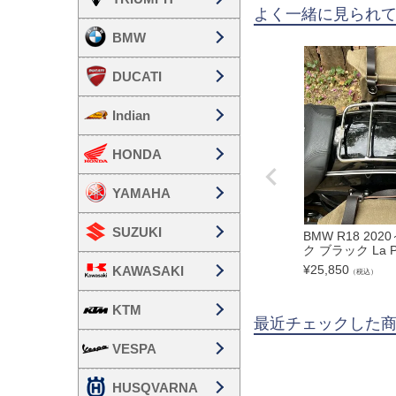
よく一緒に見られ
BMW
DUCATI
Indian
HONDA
YAMAHA
SUZUKI
BMW R18 20
ク ブラック La P
¥
25,850
KAWASAKI
（税込）
KTM
最近チェックした
VESPA
HUSQVARNA