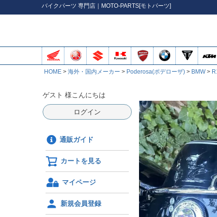
バイク
パーツ
専門店｜MOTO-PARTS[モトパーツ]
HOME
海外・国内メーカー
Poderosa(ポデローザ)
BMW
R
ゲスト 様こんにちは
ログイン
通販ガイド
カートを見る
マイページ
新規会員登録