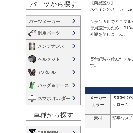
【商品説明】

パーツから探す
スペインのメーカーLa P
クラシカルでミニマルな
専用設計のため、R18
汎用パーツ
外観を崩しません。

メンテナンス
ヘルメット
長年経験を積んだテキ
アパレル
バッグ＆ケース
メーカー
スマホ ホルダー
カラー
クローム

車種から探す
素材
堅牢なスチ
TRIUMPH