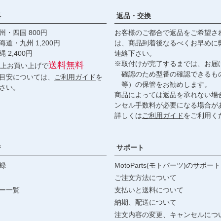
料
返品・交換
・四国 800円
お客様のご都合で返品をご希望さ
九州 1,200円
は、商品到着後なるべくお早めに
,400円
連絡下さい。
※取付けが完了するまでは、お届
送料無料
円以上お買い上げで
確認のため型番の確認できるも
目安については、
ご利用ガイド
を
等）の保管をお勧めします。
さい。
商品によっては返品を承れない場
ンセル手数料が必要になる場合が
詳しくは
ご利用ガイド
をご利用く
ジ
サポート
録
MotoParts(モトパーツ)のサポート
ご注文方法について
ー一覧
支払いと送料について
納期、配送について
注文内容の変更、キャンセルにつ