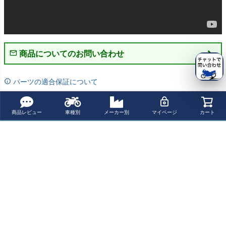
商品についてのお問い合わせ
パーツの適合保証について
レビューを書く
商品レビュー
車種別
メーカー別
マイページ
カート
よく一緒に見られている商品
MOTO GUZZI(モ
V7 III シリーズ 1
MOTO GUZZI(モ
V7 III シリーズ 1
トグッチ) V7Ⅲ T
7-19 フルエキゾ
トグッチ) V7Ⅲ T
7-19 スリップオ
romb レトロ ス
ーストマフラー
romb レトロ ス
ンマフラー "ZU
¥ 222,700(税込)
¥ 209,800(税込)
¥ 189,500(税込)
¥ 187,000(税込)
テンレス スリッ
"CONICAL" ブラ
テンレス スリッ
MA" EURO4 ZA
プオンマフラー
ック ZARD
プオンマフラー
RD
マットブラック
MASS Exhaust
最近チェックした商品