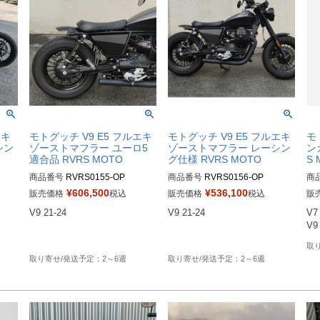
エキ
モトグッチ V9 E5 フルエキ
モトグッチ V9 E5 フルエキ
モ
シン
ゾーストマフラー ユーロ5
ゾーストマフラー レーシン
ン
適合品 RVRS MOTO
グ仕様 RVRS MOTO
S 
商品番号
RVRS0155-OP

商品番号
RVRS0156-OP

商
RVRS0153：セラミックブラッ
RVRS0154：セラミックブラッ
¥
606,500
¥
536,100
販売価格
税込
販売価格
税込
販
ラッ
ク

ク

V9 21-24

V9 21-24

V7 
V9 
2～6週
2～6週