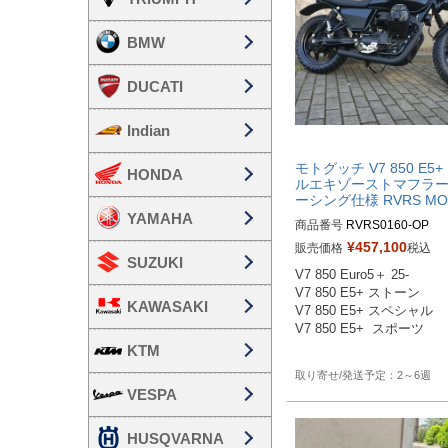
BMW
DUCATI
Indian
モトグッチ V7 850 E5+
HONDA
ルエキゾーストマフラー
ーシング仕様 RVRS MO
YAMAHA
商品番号
RVRS0160-OP

RVRS0158：クローム

¥
457,100
販売価格
税込
RVRS0160：未塗装

SUZUKI
V7 850 Euro5＋ 25-

V7 850 E5+ ストーン

KAWASAKI
V7 850 E5+ スペシャル

V7 850 E5+  スポーツ

KTM
2～6週
VESPA
HUSQVARNA