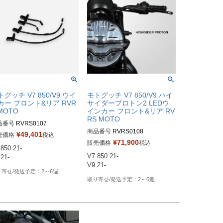
トグッチ V7 850/V9 ウイ
モトグッチ V7 850/V9 ハイ
カー フロント&リア RVR
サイダープロトン2 LEDウ
MOTO
インカー フロント&リア RV
RS MOTO
品番号
RVRS0107
商品番号
¥
49,401
売価格
税込
¥
71,900
販売価格
税込
850 21-

V7 850 21-

21-
V9 21-
2～6週
2～6週