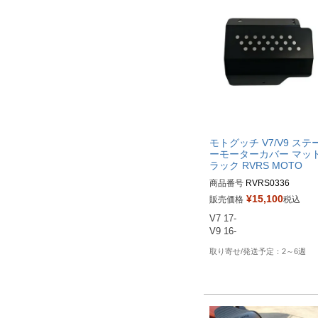
モトグッチ V7/V9 ステ
ーモーターカバー マッ
ラック RVRS MOTO
商品番号
RVRS0336
¥
15,100
販売価格
税込
V7 17-

V9 16-
2～6週