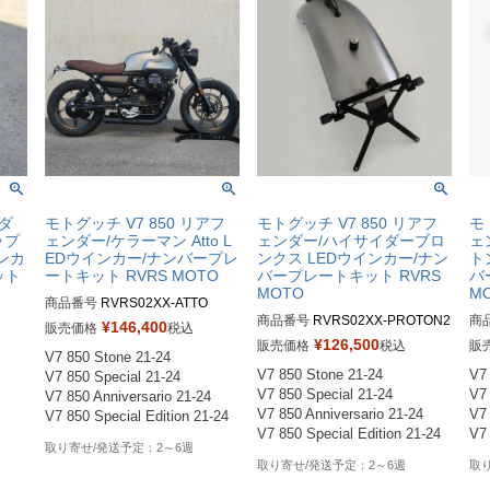
イダ
モトグッチ V7 850 リアフ
モトグッチ V7 850 リアフ
モ
ップ
ェンダー/ケラーマン Atto L
ェンダー/ハイサイダーブロ
ェ
ンカ
EDウインカー/ナンバープレ
ンクス LEDウインカー/ナン
ト
ット
ートキット RVRS MOTO
バープレートキット RVRS
バ
MOTO
M
商品番号
RVRS02XX-ATTO

商品番号
RVRS02XX-PROTON2

商
RVRS0288：マットブラック

¥
146,400
販売価格
税込
RVRS0285：マットブラック

RV
RVRS0297：グロスブラック

¥
126,500
販売価格
税込
販
V7 850 Stone 21-24

RVRS0294：グロスブラック

RV
RVRS0306：ブラッシュアルミ
V7 850 Stone 21-24

V7 
V7 850 Special 21-24

RVRS0303：ブラッシュアルミ
R
ニウム
V7 850 Special 21-24

V7 
V7 850 Anniversario 21-24

ニウム
ニ
V7 850 Anniversario 21-24

V7 
V7 850 Special Edition 21-24 
V7 850 Special Edition 21-24 
V7 
2～6週
2～6週