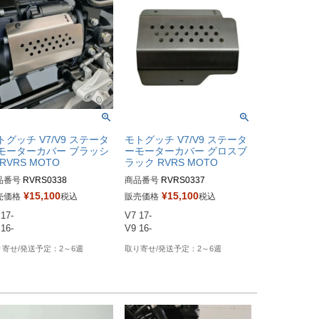
トグッチ V7/V9 ステータ
モトグッチ V7/V9 ステータ
モーターカバー ブラッシ
ーモーターカバー グロスブ
RVRS MOTO
ラック RVRS MOTO
品番号
RVRS0338
商品番号
RVRS0337
¥
15,100
¥
15,100
売価格
税込
販売価格
税込
17-

V7 17-

16-
V9 16-
2～6週
2～6週