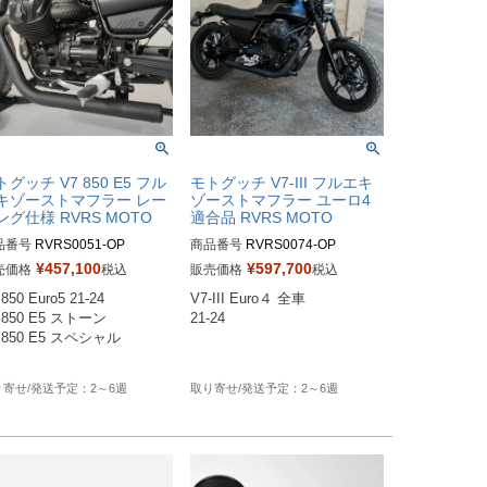
トグッチ V7 850 E5 フル
モトグッチ V7-III フルエキ
キゾーストマフラー レー
ゾーストマフラー ユーロ4
ング仕様 RVRS MOTO
適合品 RVRS MOTO
品番号
RVRS0051-OP

商品番号
RVRS0074-OP

RS0051：クローム

RVRS0074：クローム

¥
457,100
¥
597,700
売価格
税込
販売価格
税込
VRS0053：セラミックブラッ
RVRS0070：セラミックブラッ
850 Euro5 21-24

V7-III Euro４ 全車

ク

 850 E5 ストーン

21-24

 850 E5 スペシャル

2～6週
2～6週