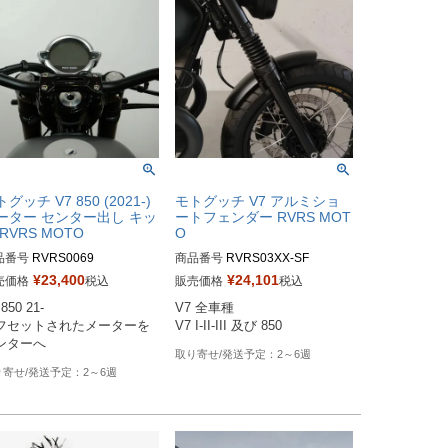
グッチ V7 850 (2021-)
モトグッチ V7 アルミショ
ーター センター出し キッ
ートフェンダー RVRS MOT
RVRS MOTO
O
品番号
RVRS0069
商品番号
RVRS03XX-SF

RVRS0307：マットブラッ
¥
23,400
¥
24,101
売価格
税込
販売価格
税込
ク・・ショート（400 x 125 m
850 21-

V7 全車種

m）

フセットされたメーターを
V7 I-II-III 及び 850
RVRS0308：マットブラック・
スーパーショート（320 x 125 m
2～6週
m）

2～6週
RVRS0309：グロスブラック・
ショート（400 x 125 mm）

RVRS0310：グロスブラック・
スーパーショート（320 x 125 m