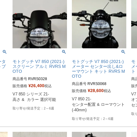
ータ
モトグッチ V7 850 (2021-)
モトグッチ V7 850 (2021-)
モト
トブ
スクリーン アルミ RVRS M
メーター センター出し&ロ
メ
OTO
ーマウント キット RVRS M
ト 
OTO
商品番号
RVRS0328
商
商品番号
RVRS0068
¥
26,400
販売価格
税込
販
¥
28,600
販売価格
税込
V7 850 シリーズ 21-

V7 
V7 850 21-

高さ &  カラー 選択可能
オ
センター配置 & ローマウント
2～6週
2～6週