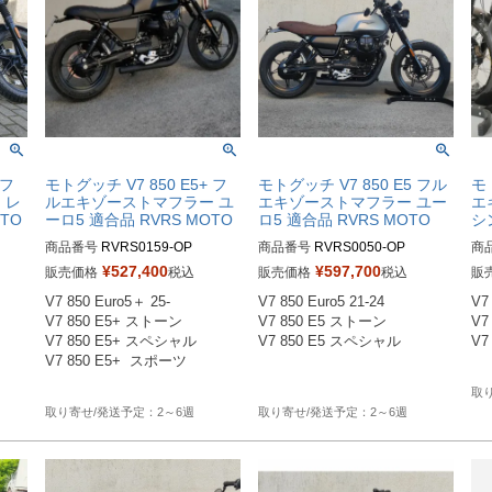
 フ
モトグッチ V7 850 E5+ フ
モトグッチ V7 850 E5 フル
モ
 レ
ルエキゾーストマフラー ユ
エキゾーストマフラー ユー
エ
TO
ーロ5 適合品 RVRS MOTO
ロ5 適合品 RVRS MOTO
シ
商品番号
RVRS0159-OP

商品番号
RVRS0050-OP

商
RVRS0157：クローム

RVRS0050：クローム

RV
¥
527,400
¥
597,700
販売価格
税込
販売価格
税込
販
RVRS0159：未塗装

RVRS0052：セラミックブラッ
R
V7 850 Euro5＋ 25-

V7 850 Euro5 21-24

V7 
RVRS0161：ブラッシュ

ク

ク

V7 850 E5+ ストーン

V7 850 E5 ストーン

V7
V7 850 E5+ スペシャル

V7 850 E5 スペシャル

V7
V7 850 E5+  スポーツ

2～6週
2～6週