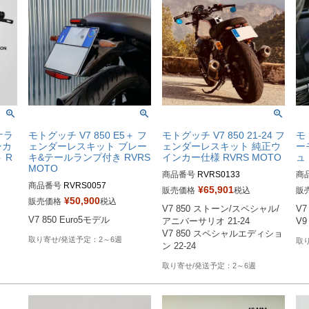
ケラ
モトグッチ V7 850 E5＋ フ
モトグッチ V7 850 21-24 フ
モ
ンカ
ェンダーレスキット ブレー
ェンダーレスキット 純正ウ
ー
 R
キ&テールランプ付き RVRS
インカー仕様 RVRS MOTO
ュ 
MOTO
商品番号
RVRS0133
商
商品番号
RVRS0057
¥
65,901
販売価格
税込
販
¥
50,900
販売価格
税込
V7 850 ストーン/スペシャル/
V7 
V7 850 Euro5モデル
アニバーサリオ 21-24

V9 
V7 850 スペシャルエディショ
2～6週
2～6週