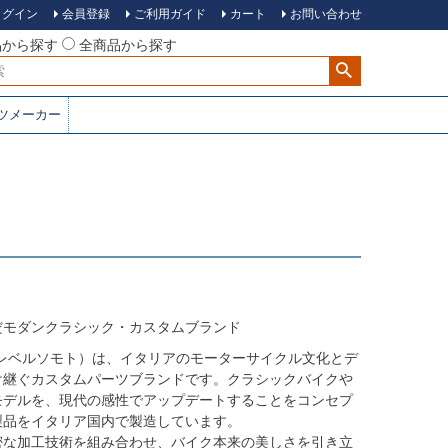
ログイン
会員登録
ご利用ガイド
カート
お問い合わせ
品から探す
全商品から探す
ツメーカー
だモダンクラシック・カスタムブランド
oto（レベルソモト）は、イタリアのモーターサイクル文化とデ
け継ぐカスタムパーツブランドです。クラシックバイクや
モデルを、現代の感性でアップデートすることをコンセプ
製品をイタリア国内で製造しています。
密な加工技術を組み合わせ、バイク本来の美しさを引き立