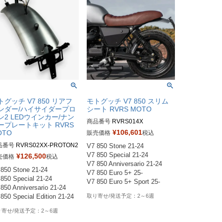
トグッチ V7 850 リアフ
モトグッチ V7 850 スリム
ンダー/ハイサイダープロ
シート RVRS MOTO
ン2 LEDウインカー/ナン
商品番号
RVRS014X

ープレートキット RVRS
RVRS0143：ダークブラウン・
¥
106,601
OTO
販売価格
税込
GEL無し

品番号
RVRS02XX-PROTON2

V7 850 Stone 21-24

RVRS0145：ブラック/パンチン
RS0282：マットブラック

V7 850 Special 21-24

¥
126,500
売価格
税込
グ・ GEL無し

RS0291：グロスブラック

V7 850 Anniversario 21-24

RVRS0147：ブラック/レッドス
850 Stone 21-24

VRS0300：ブラッシュアルミ
V7 850 Euro 5+ 25-

テッチ・GEL無し

850 Special 21-24

ウム
RVRS0149：ブラック/スムー
850 Anniversario 21-24

ス・GEL無し

2～6週
850 Special Edition 21-24 
RVRS0151：タバコ・GEL有

RVRS0144：ダークブラウン・
2～6週
GEL有
