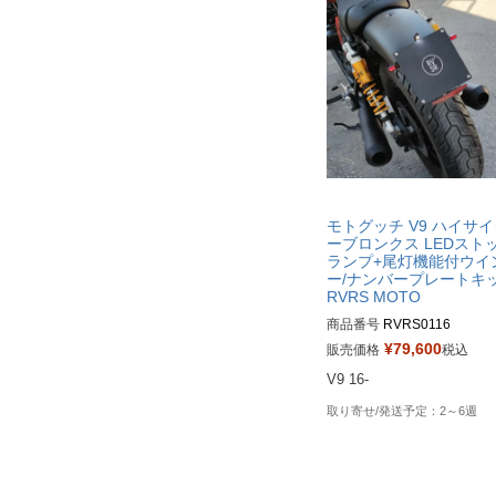
モトグッチ V9 ハイサ
ーブロンクス LEDスト
ランプ+尾灯機能付ウイ
ー/ナンバープレートキ
RVRS MOTO
商品番号
¥
79,600
販売価格
税込
V9 16-
2～6週