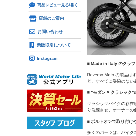
商品レビュー見る/書く
店舗のご案内
お問い合わせ
業販取引について
Instagram
■ Made in Italy の
Reverso Moto
ど、すべてに妥協のない
■ “モダン × クラシック
クラシックバイクの存在
り洗練させ、オーナーの
■ ボルトオンで取り付け
多くのパーツは、バイク