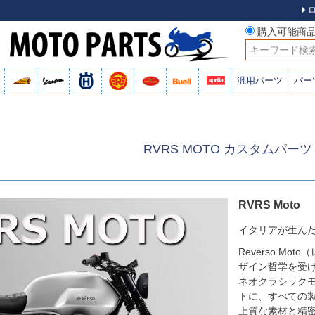
購入可能商
検索
汎用パーツ
パー
RVRS MOTO カスタムパーツ
RVRS Moto
イタリアが生ん
Reverso M
ザイン哲学を受
ネオクラシック
トに、すべての
上質な素材と精