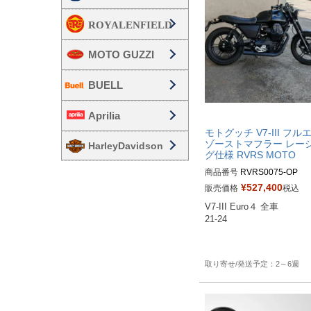
MOTO GUZZI
BUELL
Aprilia
モトグッチ V7-III フル
ゾーストマフラー レー
HarleyDavidson
グ仕様 RVRS MOTO
商品番号
RVRS0075-OP

RVRS0075：クローム

¥
527,400
販売価格
税込
RVRS0071：セラミックブ
V7-III Euro４ 全車

ク

21-24

2～6週