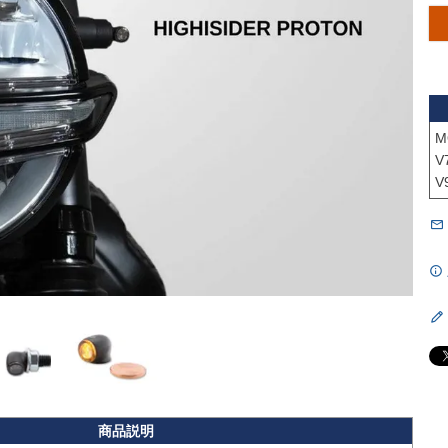
M
V
V