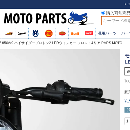
購入可能商
検索
汎用パーツ
パー
 850/V9 ハイサイダープロトン2 LEDウインカー フロント&リア RVRS MOTO
モ
L
販
¥
[