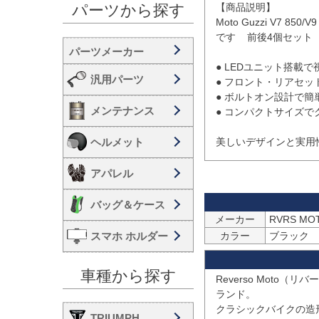
【商品説明】

パーツから探す
Moto Guzzi V7
です    前後4個セット

● LEDユニット搭載で
汎用パーツ
● フロント・リアセッ
● ボルトオン設計で簡単
メンテナンス
● コンパクトサイズで
ヘルメット
アパレル
バッグ＆ケース
メーカー
スマホ ホルダー
カラー
ブラック
車種から探す
Reverso Mot
ランド。

クラシックバイクの造
TRIUMPH