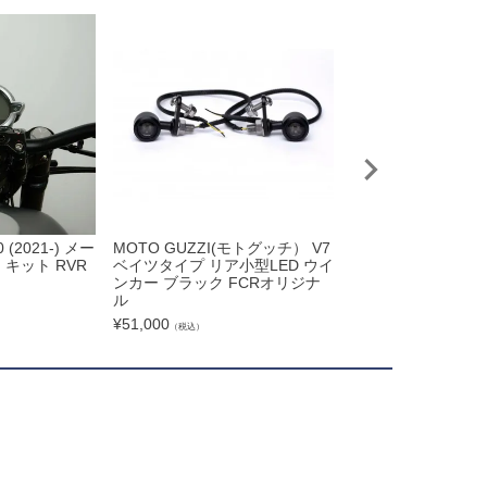
(2021-) メー
MOTO GUZZI(モトグッチ） V7
FCRオリジナル ベ
キット RVR
ベイツタイプ リア小型LED ウイ
ランプ ポリッシュ
ンカー ブラック FCRオリジナ
¥
66,700
（税込）
ル
¥
51,000
（税込）