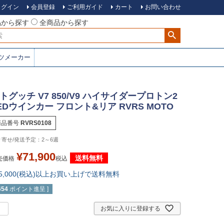
ログイン
会員登録
ご利用ガイド
カート
お問い合わせ
品から探す
全商品から探す
ツメーカー
トグッチ V7 850/V9 ハイサイダープロトン2
EDウインカー フロント&リア RVRS MOTO
商品番号
RVRS0108
2～6週
¥
71,900
送料無料
売価格
税込
15,000(税込)以上お買い上げで送料無料
654
ポイント進呈 ]
お気に入りに登録する