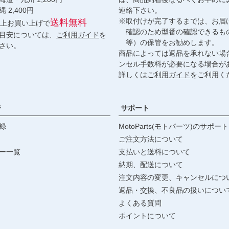
,400円
連絡下さい。
※取付けが完了するまでは、お届
送料無料
円以上お買い上げで
確認のため型番の確認できるも
目安については、
ご利用ガイド
を
等）の保管をお勧めします。
さい。
商品によっては返品を承れない場
ンセル手数料が必要になる場合が
詳しくは
ご利用ガイド
をご利用く
ジ
サポート
録
MotoParts(モトパーツ)のサポート
ご注文方法について
ー一覧
支払いと送料について
納期、配送について
注文内容の変更、キャンセルにつ
返品・交換、不良品の扱いについ
よくある質問
ポイントについて