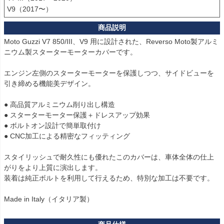
V9（2017〜）
Moto Guzzi V7 850/III、V9 用に設計された、Reverso Moto製アルミ
ニウム製スターターモーターカバーです。

エンジン左側のスターターモーターを保護しつつ、サイドビューを
引き締める機能美デザイン。

● 高品質アルミニウム削り出し構造

● スターターモーター保護＋ドレスアップ効果

● ボルトオン設計で簡単取付け

● CNC加工による精密なフィッティング

スタイリッシュで耐久性にも優れたこのカバーは、車体全体の仕上
がりをより上質に演出します。

装着は純正ボルトを利用して行えるため、特別な加工は不要です。

Made in Italy（イタリア製）