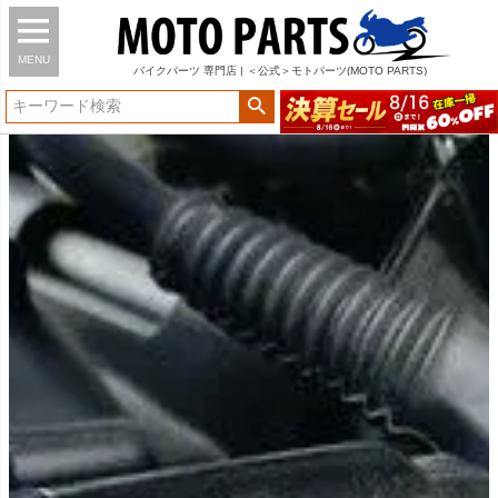
MENU
バイク
パーツ
専門店 | ＜公式＞モトパーツ(MOTO PARTS)