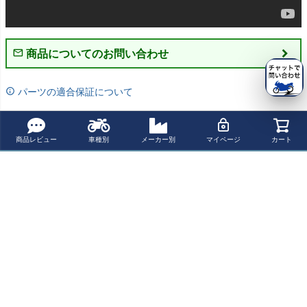
商品についてのお問い合わせ
パーツの適合保証について
レビューを書く
商品レビュー
車種別
メーカー別
マイページ
カート
よく一緒に見られている商品
モトグッチ V7/V
モトグッチ V7/V
【決算SALE】
V7 850 セルモー
9 ステーターモ
9 ステーターモ
【セール】BAR
ターカバー サテ
ーターカバー グ
ーターカバー マ
RACUDA サイド
ンブラック BAA
¥ 15,100(税込)
¥ 15,100(税込)
¥ 20,900(税込)
¥ 15,000(税込)
ロスブラック RV
ットブラック RV
ゼッケンプレー
K モトグッチ
RS MOTO
RS MOTO
ト MOTOGUZZI
V7 II
最近チェックした商品