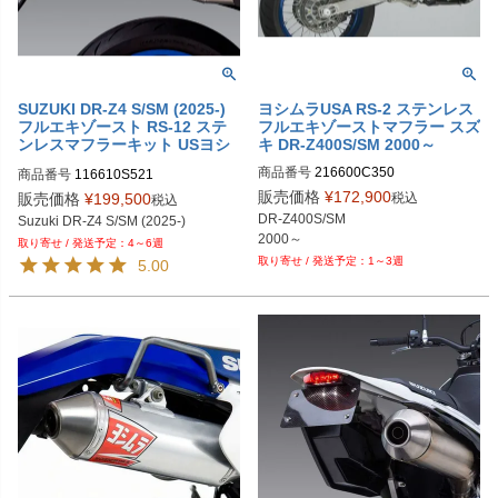
SUZUKI DR-Z4 S/SM (2025-)
ヨシムラUSA RS-2 ステンレス
フルエキゾースト RS-12 ステ
フルエキゾーストマフラー スズ
ンレスマフラーキット USヨシ
キ DR-Z400S/SM 2000～
ムラ
商品番号
216600C350
商品番号
116610S521

旧型番：116610S520
販売価格
¥
172,900
税込
販売価格
¥
199,500
税込
DR-Z400S/SM

Suzuki DR-Z4 S/SM (2025-)
2000～
4～6週
1～3週
5.00