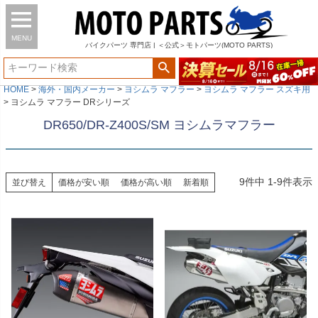
MENU
バイク
パーツ
専門店 | ＜公式＞モトパーツ(MOTO PARTS)
HOME
海外・国内メーカー
ヨシムラ マフラー
ヨシムラ マフラー スズキ用
ヨシムラ マフラー DRシリーズ
DR650/DR-Z400S/SM ヨシムラマフラー
9
件中
1
-
9
件表示
並び替え
価格が安い順
価格が高い順
新着順