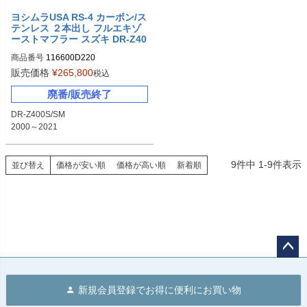
ヨシムラUSA RS-4 カーボン/ス
テンレス ２本出し フルエキゾ
ーストマフラー スズキ DR-Z40
0S/SM
商品番号
116600D220
販売価格
¥
265,800
税込
廃番/販売終了
DR-Z400S/SM

2000～2021
9
件中
1
-
9
件表示
並び替え
価格が安い順
価格が高い順
新着順
ペー
ジト
新規会員登録でお得に便利にお買い物
ップ