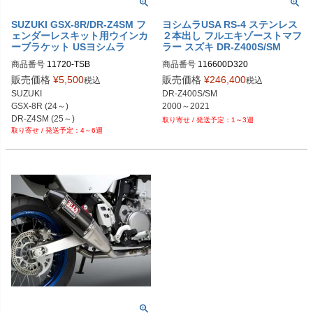
SUZUKI GSX-8R/DR-Z4SM フ
ヨシムラUSA RS-4 ステンレス
ェンダーレスキット用ウインカ
２本出し フルエキゾーストマフ
ーブラケット USヨシムラ
ラー スズキ DR-Z400S/SM
商品番号
11720-TSB
商品番号
116600D320
販売価格
¥
5,500
販売価格
¥
246,400
税込
税込
SUZUKI

DR-Z400S/SM

GSX-8R (24～)

2000～2021
DR-Z4SM (25～)
1～3週
4～6週