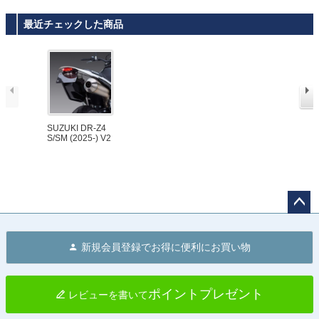
イト) Evotech P
ライト) Evotech
T-Rex
Sヨシムラ
erformance
Performance
最近チェックした商品
SUZUKI DR-Z4
S/SM (2025-) V2
フェンダーレス
キット USヨシム
ラ
ペー
ジト
新規会員登録でお得に便利にお買い物
ップ
へ
ポイントプレゼント
レビューを書いて