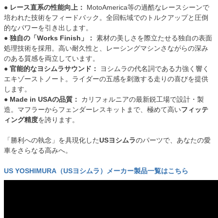
● 
レース直系の性能向上：
 MotoAmerica等の過酷なレースシーンで
培われた技術をフィードバック。全回転域でのトルクアップと圧倒
的なパワーを引き出します。

● 
独自の「Works Finish」：
 素材の美しさを際立たせる独自の表面
処理技術を採用。高い耐久性と、レーシングマシンさながらの深み
のある質感を両立しています。

● 
官能的なヨシムラサウンド：
 ヨシムラの代名詞である力強く響く
エキゾーストノート。ライダーの五感を刺激する走りの喜びを提供
します。

● 
Made in USAの品質：
 カリフォルニアの最新鋭工場で設計・製
造。マフラーからフェンダーレスキットまで、極めて高い
フィッテ
ィング精度
を誇ります。

「勝利への執念」を具現化した
USヨシムラ
のパーツで、あなたの愛
車をさらなる高みへ。

US YOSHIMURA（USヨシムラ）メーカー製品一覧はこちら