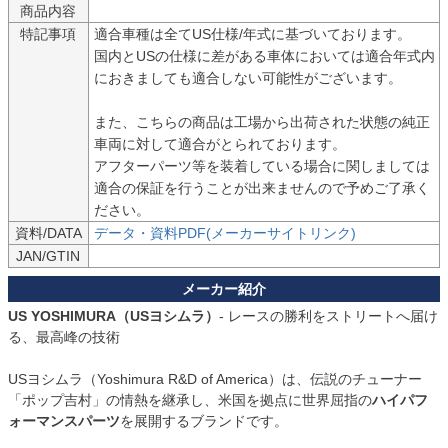
商品内容
特記事項
適合車種は全てUS仕様/年式に基づいております。

国内とUSの仕様に差がある車体においては適合年式内
におきましても適合しない可能性がございます。

また、こちらの商品は工場から出荷された状態の純正
車両に対して適合がとられております。

アフターパーツ等を装着している場合に関しましては
適合の保証を行うことが出来ませんので予めご了承く
ださい。
資料/DATA
データ・資料PDF(メーカーサイトリンク)
JAN/GTIN
US YOSHIMURA（USヨシムラ）
- レースの勝利をストリートへ届け
る、最高峰の技術

USヨシムラ（Yoshimura R&D of America）は、伝説のチューナー
「ポップ吉村」の情熱を継承し、米国を拠点に世界屈指の
ハイパフ
ォーマンスパーツ
を展開するブランドです。
