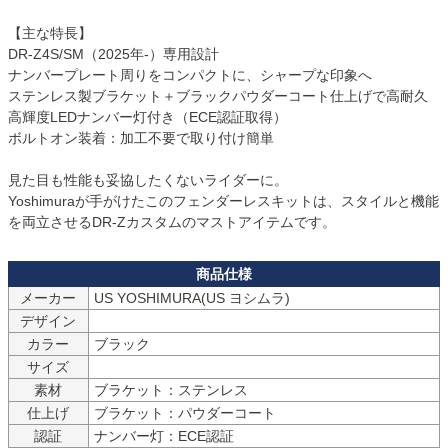
【主な特長】

DR-Z4S/SM（2025年-）専用設計

ナンバープレート周りをコンパクトに、シャープな印象へ

ステンレス製ブラケット＋ブラックパウダーコート仕上げで高耐久

高輝度LEDナンバー灯付き（ECE認証取得）

ボルトオン装着：加工不要で取り付け簡単

見た目も性能も妥協したくないライダーに。

Yoshimuraが手がけたこのフェンダーレスキットは、スタイルと機能
を両立させるDR-Zカスタムのマストアイテムです。
メーカー
US YOSHIMURA(US ヨシムラ)
デザイン
カラー
ブラック
サイズ
素材
ブラケット：ステンレス
仕上げ
ブラケット：パウダーコート
認証
ナンバー灯：ECE認証