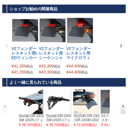
ショップお勧めの関連商品
V2フェンダー
V2フェンダー
V2フェンダー
レスキット用L
レスキット用
レスキット用
EDウィンカー
シーケンシャ
マイクロウィ
キット TYPE A
ルウィンカー
ンカーキット
¥
41,200
¥
43,300
¥
44,400
税込
税込
税込
USヨシムラ
キット TYPE A
TYPE A USヨ
USヨシムラ
シムラ
¥
41,200
¥
43,300
¥
44,400
税込
税込
税込
よく一緒に見られている商品
Suzuki DR-Z4S/
Suzuki DR-Z4S/
SUZUKI DR-Z4S
V2フェンダーレ
SM (2025-)フェ
SM (2025-)フェ
/ DR-Z4SM (202
スキット用マイ
ンダーレスキッ
ンダーレスキッ
5-2026) フェン
クロウィンカー
¥ 38,700(税込)
¥ 38,700(税込)
¥ 22,000(税込)
¥ 44,400(税込)
ト(レッドリアラ
ト(スモークリア
ダーレスキット
キット TYPE A U