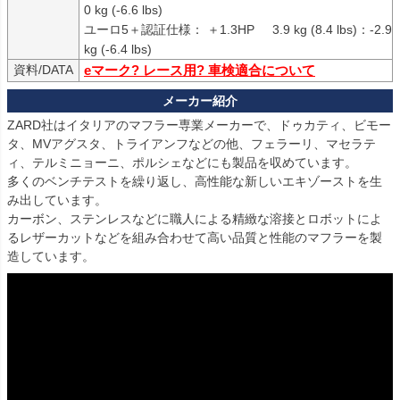
0 kg (-6.6 lbs)

ユーロ5＋認証仕様： ＋1.3HP     3.9 kg (8.4 lbs)：-2.9 
資料/DATA
eマーク? レース用? 車検適合について
ZARD社はイタリアのマフラー専業メーカーで、ドゥカティ、ビモー
タ、MVアグスタ、トライアンフなどの他、フェラーリ、マセラテ
ィ、テルミニョーニ、ポルシェなどにも製品を収めています。

多くのベンチテストを繰り返し、高性能な新しいエキゾーストを生
み出しています。

カーボン、ステンレスなどに職人による精緻な溶接とロボットによ
るレザーカットなどを組み合わせて高い品質と性能のマフラーを製
造しています。