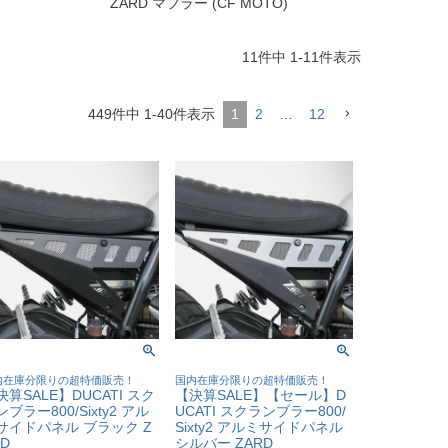
ZARD マフラー (CF MOTO)
11
件中
1
-
11
件表示
449
件中
1
-
40
件表示
1
2
…
12
内在庫分限りの超特価販売！
国内在庫分限りの超特価販売！
決算SALE】DUCATI スク
【決算SALE】【セール】D
ブラー800/Sixty2 アル
UCATI スクランブラー800/
サイドパネル ブラック Z
Sixty2 アルミサイドパネル
RD
シルバー ZARD