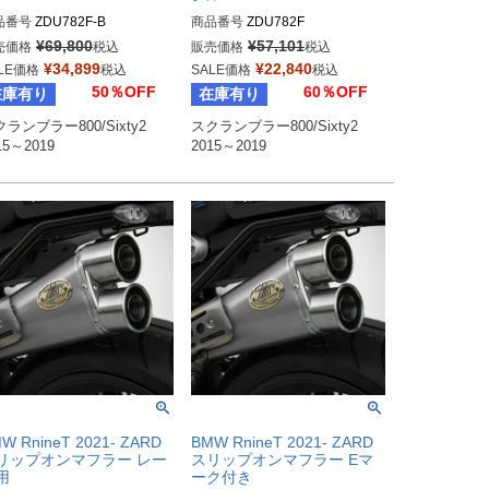
品番号
ZDU782F-B
商品番号
ZDU782F
¥
69,800
¥
57,101
売価格
税込
販売価格
税込
¥
34,899
¥
22,840
LE価格
税込
SALE価格
税込
50％OFF
60％OFF
在庫有り
在庫有り
ランブラー800/Sixty2

スクランブラー800/Sixty2

W RnineT 2021- ZARD
BMW RnineT 2021- ZARD
リップオンマフラー レー
スリップオンマフラー Eマ
用
ーク付き