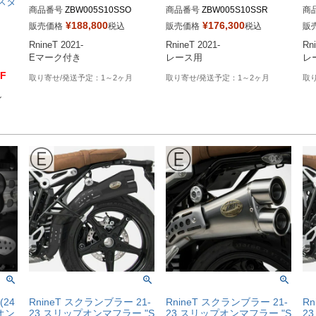
スタ
商品番号
ZBW005S10SSO
商品番号
ZBW005S10SSR
商
¥
188,800
¥
176,300
販売価格
税込
販売価格
税込
販
RnineT 2021-

RnineT 2021-

Rni
Eマーク付き
レース用
レ
F
1～2ヶ月
1～2ヶ月


 (24
RnineT スクランブラー 21-
RnineT スクランブラー 21-
R
オン
23 スリップオンマフラー "S
23 スリップオンマフラー "S
2