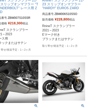
nineT スクランブラー 21-
RnineT スクランブラー 21-
3 スリップオンマフラー "T
23 スリップオンマフラー
UNDERBOLT" レース用 Z
"HARDY" EURO5 ZARD
RD
商品番号
ZBW006S10SSO

品番号
ZBW007S10SSR

ZBW006S10SSO：サテン

¥
228,800
販売価格
税込
W007S10SSR：サテン

ZBW006S10SSO-B：ブラック
¥
218,300
売価格
税込
RnineT スクランブラー

W007S10SSR-B：ブラック
ineT スクランブラー

2021～2023

21～2023

Eマーク付き

ース用

1～2ヶ月
1～2ヶ月