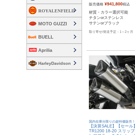
ZDU126S00SBR：ステン
¥
941,800
販売価格
税込
サテン

材質・カラー選択可能

ZDU126S00SBR-B：ステ
チタンorステンレス

ス、ブラック

MOTO GUZZI
サテンorブラック
ZDU126T00TBR：チタン
ン

1～2ヶ月
ZDU126T00TBR-B：チタ
BUELL
ラック
Aprilia
HarleyDavidson
国内在庫分限りの超特価販売
【決算SALE】【セール
TR1200 18-20 スリッ