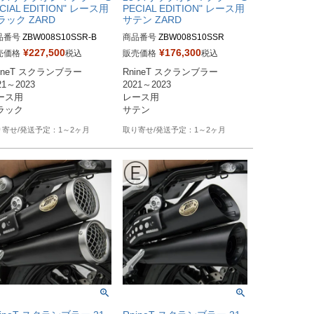
CIAL EDITION" レース用
PECIAL EDITION" レース用
ラック ZARD
サテン ZARD
品番号
商品番号
ZBW008S10SSR

¥
227,500
¥
176,300
売価格
税込
販売価格
税込
ineT スクランブラー

RnineT スクランブラー

21～2023

2021～2023

ース用

レース用

1～2ヶ月
1～2ヶ月