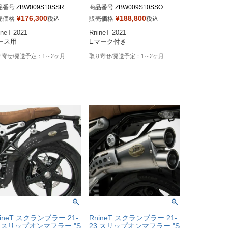
品番号
ZBW009S10SSR
商品番号
ZBW009S10SSO
¥
176,300
¥
188,800
売価格
税込
販売価格
税込
neT 2021-

RnineT 2021-

ース用
Eマーク付き
1～2ヶ月
1～2ヶ月
nineT スクランブラー 21-
RnineT スクランブラー 21-
3 スリップオンマフラー "S
23 スリップオンマフラー "S