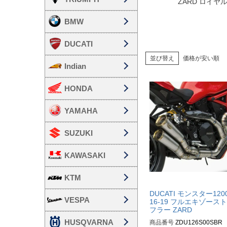
ZARD ロイ
BMW
DUCATI
並び替え
価格が安い順
Indian
HONDA
YAMAHA
SUZUKI
KAWASAKI
KTM
DUCATI モンスター120
VESPA
16-19 フルエキゾース
フラー ZARD
HUSQVARNA
商品番号
ZDU126S00SBR
