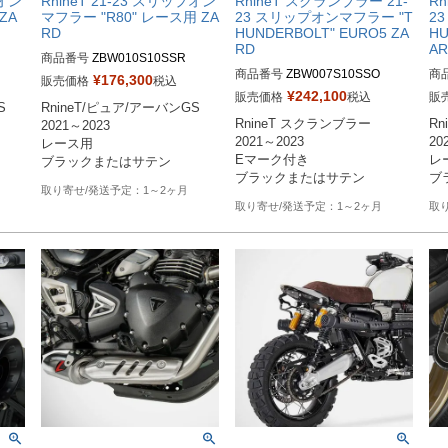
プオン
RnineT 21-23 スリップオン
RnineT スクランブラー 21-
R
ZA
マフラー "R80" レース用 ZA
23 スリップオンマフラー "T
2
RD
HUNDERBOLT" EURO5 ZA
H
RD
A
商品番号
ZBW010S10SSR

商品番号
ZBW007S10SSO

商
ZBW010S10SSR：サテン

¥
176,300
販売価格
税込
ZBW007S10SSO：サテン

ZB
ック
ZBW010S10SSR-B：ブラック
¥
242,100
販売価格
税込
販


RnineT/ピュア/アーバンGS

ZBW007S10SSO-B：ブラック
ZB
RnineT スクランブラー

Rn
2021～2023

2021～2023

20
レース用

Eマーク付き

レ
1～2ヶ月
1～2ヶ月