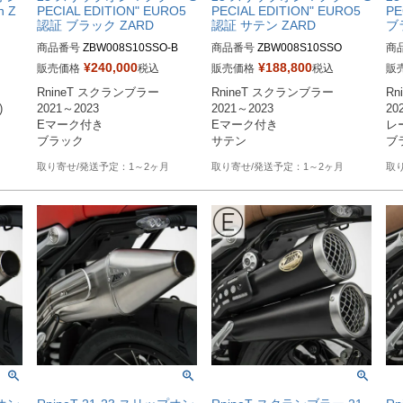
n Z
PECIAL EDITION" EURO5
PECIAL EDITION" EURO5
PE
認証 ブラック ZARD
認証 サテン ZARD
ブ
商品番号
商品番号
商
¥
240,000
¥
188,800
販売価格
税込
販売価格
税込
販
RnineT スクランブラー

RnineT スクランブラー

Rn
)
2021～2023

2021～2023

20
Eマーク付き

Eマーク付き

レ
1～2ヶ月
1～2ヶ月