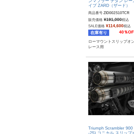
ンマフラー チタン レー
イプ ZARD（ザード）
商品番号
ZID002S10TCR
¥
191,000
販売価格
税込
¥
114,600
SALE価格
税込
40％OF
在庫有り
ローマウントスリップオン
Triumph Scrambler 900
-25) コニカル スリップ