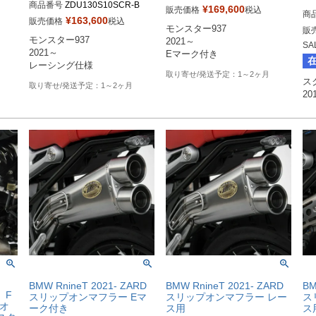
商品番号
ZDU130S10SCR-B
レス、
¥
169,600
販売価格
税込
商
¥
163,600
販売価格
税込
モンスター937

販
ンレ
モンスター937

2021～

SA
2021～

Eマーク付き
、サテ
レーシング仕様
1～2ヶ月
スク
ン、ブ
1～2ヶ月
！
BMW RnineT 2021- ZARD
BMW RnineT 2021- ZARD
BM
】F
スリップオンマフラー Eマ
スリップオンマフラー レー
ス
プオ
ーク付き
ス用
ス