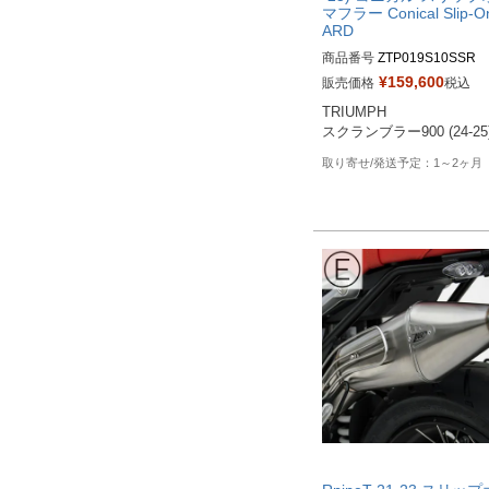
マフラー Conical Slip-O
ARD
商品番号
ZTP019S10SSR
¥
159,600
販売価格
税込
TRIUMPH

スクランブラー900 (24-25
1～2ヶ月