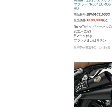
RnineT 21-23 スリッ
マフラー "R80" EURO5 
RD
商品番号
ZBW010S10SSO

ZBW010S10SSO：サテン

¥
188,800
販売価格
税込
ZBW010S10SSO-B：ブラ
RnineT/ピュア/アーバンGS
2021～2023

Eマーク付き

1～2ヶ月