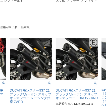
ヤルエンフィールド
ZARD マフラー アプリリア
価格が高い順
新着順
0R
DUCATI モンスター937 21-
DUCATI モンスター937 21-
国
【
トマ
ブラック/カーボン スリップ
ブラック/カーボン スリップ
ラン
オンマフラー レーシング仕
オンマフラー EURO5 ZARD
ミ
様 ZARD
商品番号
ZDU130S10SCO-B
A