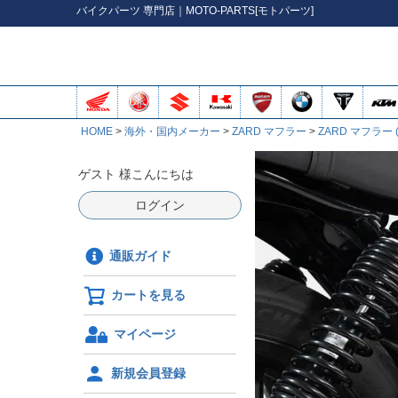
バイク
パーツ
専門店｜MOTO-PARTS[モトパーツ]
HOME
海外・国内メーカー
ZARD マフラー
ZARD マフラー
ゲスト 様こんにちは
ログイン
通販ガイド
カートを見る
マイページ
新規会員登録