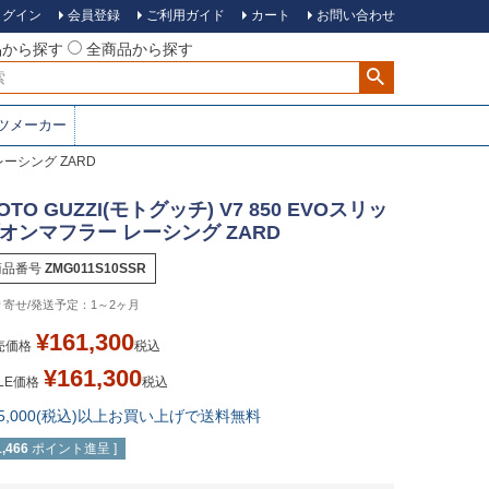
ログイン
会員登録
ご利用ガイド
カート
お問い合わせ
品から探す
全商品から探す
ツメーカー
 レーシング ZARD
OTO GUZZI(モトグッチ) V7 850 EVOスリッ
オンマフラー レーシング ZARD
商品番号
ZMG011S10SSR
1～2ヶ月
¥
161,300
売価格
税込
¥
161,300
LE価格
税込
15,000(税込)以上お買い上げで送料無料
1,466
ポイント進呈 ]