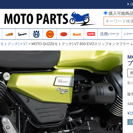
購入可能商
検索
汎用パーツ
パー
 (モトグッチ)
V7
MOTO GUZZI(モトグッチ) V7 850 EVOスリップオンマフラー
M
プ
販
SA
¥
[