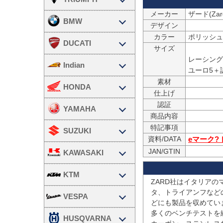
メーカー
ザード(Zar
BMW
デザイン
カラー
ポリッシュ
DUCATI
サイズ
                        パワーアップ
レーシング仕様：  
Indian
素材
HONDA
仕上げ
認証
YAMAHA
商品内容
特記事項
SUZUKI
資料/DATA
eマーク?
JAN/GTIN
KAWASAKI
KTM
ZARD社はイタリア
タ、トライアンフなど
VESPA
どにも製品を収めていま
多くのベンチテストを
HUSQVARNA