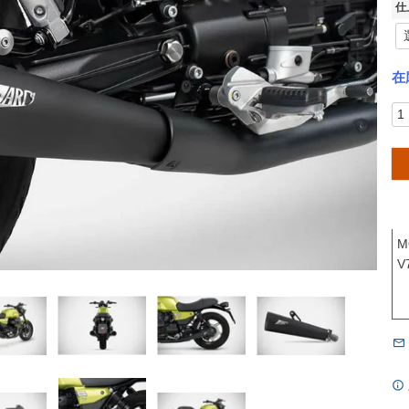
仕
在
M
V