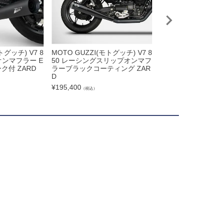
トグッチ) V7 8
MOTO GUZZI(モトグッチ) V7 8
MOTO GUZZI(モト
オンマフラー E
50 レーシングスリップオンマフ
50 Tromb レトロ
ク付 ZARD
ラーブラックコーティング ZAR
リップオンマフラー
D
MASS Exhaust
¥
195,400
¥
189,500
（税込）
（税込）