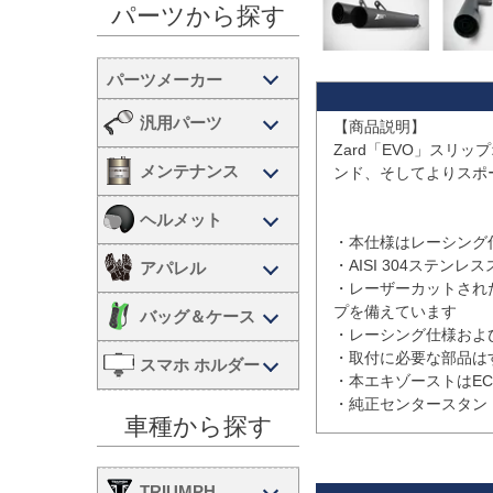
パーツから探す
汎用パーツ
【商品説明】

Zard「EVO」スリップ
メンテナンス
ンド、そしてよりスポ
ヘルメット
・本仕様はレーシング仕
・AISI 304ステン
アパレル
・レーザーカットされ
プを備えています

バッグ＆ケース
・レーシング仕様およ
・取付に必要な部品は
スマホ ホルダー
・本エキゾーストはEC
車種から探す
TRIUMPH