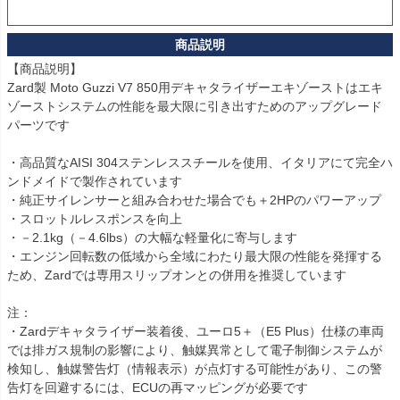
【商品説明】

Zard製 Moto Guzzi V7 850用デキャタライザーエキゾーストはエキ
ゾーストシステムの性能を最大限に引き出すためのアップグレード
パーツです

・高品質なAISI 304ステンレススチールを使用、イタリアにて完全ハ
ンドメイドで製作されています

・純正サイレンサーと組み合わせた場合でも＋2HPのパワーアップ

・スロットルレスポンスを向上

・－2.1kg（－4.6lbs）の大幅な軽量化に寄与します

・エンジン回転数の低域から全域にわたり最大限の性能を発揮する
ため、Zardでは専用スリップオンとの併用を推奨しています

注：

・Zardデキャタライザー装着後、ユーロ5＋（E5 Plus）仕様の車両
では排ガス規制の影響により、触媒異常として電子制御システムが
検知し、触媒警告灯（情報表示）が点灯する可能性があり、この警
告灯を回避するには、ECUの再マッピングが必要です
