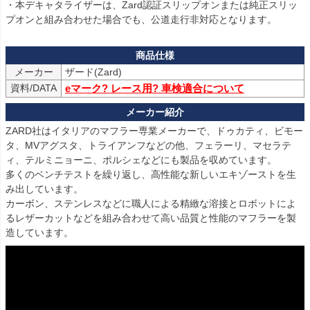
・本デキャタライザーは、Zard認証スリップオンまたは純正スリッ
メーカー
ザード(Zard)
資料/DATA
eマーク? レース用? 車検適合について
ZARD社はイタリアのマフラー専業メーカーで、ドゥカティ、ビモー
タ、MVアグスタ、トライアンフなどの他、フェラーリ、マセラテ
ィ、テルミニョーニ、ポルシェなどにも製品を収めています。

多くのベンチテストを繰り返し、高性能な新しいエキゾーストを生
み出しています。

カーボン、ステンレスなどに職人による精緻な溶接とロボットによ
るレザーカットなどを組み合わせて高い品質と性能のマフラーを製
造しています。