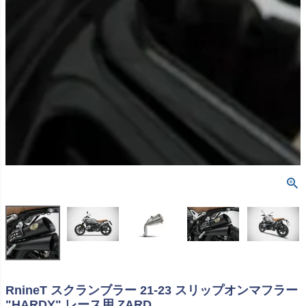
RnineT スクランブラー 21-23 スリップオンマフラー
"HARDY" レース用 ZARD