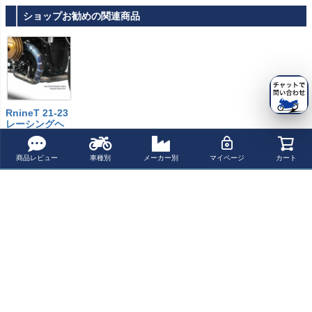
ショップお勧めの関連商品
RnineT 21-23
レーシングヘ
ッダーキット
ZARD
¥
134,400
税込
商品レビュー
車種別
メーカー別
マイページ
カート
よく一緒に見られている商品
RnineT スクラン
BoosterPlug (ブ
BMW R nineT 16
R nineT Urban G
ブラー 21-23 ス
ースタープラグ)
-20 レーシング
S Paris Dakar G
リップオンマフ
BMW R nineT (2
ヘッダー TERMI
R86 タンク ホワ
¥ 227,500(税込)
¥ 25,400(税込)
¥ 127,900(税込)
¥ 472,300(税込)
ラー "SPECIAL
017-2020)
GNONI
イト UNIT GARA
EDITION" レース
GE
用 ブラック ZAR