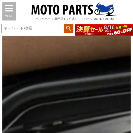
MENU
バイク
パーツ
専門店 | ＜公式＞モトパーツ(MOTO PARTS)