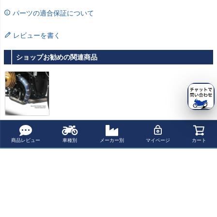
パーツの適合保証について
レビューを書く
ショップお勧めの関連商品
RnineT 21-23
レーシングヘ
ッダーキット
商品レビュー
車種別
メーカー別
マイページ
カート
ZARD
¥
134,400
税込
よく一緒に見られている商品