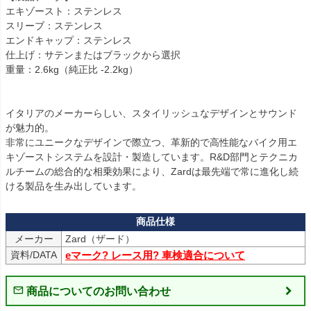
エキゾースト：ステンレス

スリーブ：ステンレス

エンドキャップ：ステンレス

仕上げ：サテンまたはブラックから選択

重量：2.6kg（純正比 -2.2kg）

イタリアのメーカーらしい、スタイリッシュなデザインとサウンド
が魅力的。

非常にユニークなデザインで際立つ、革新的で高性能なバイク用エ
キゾーストシステムを設計・製造しています。R&D部門とテクニカ
ルチームの総合的な相乗効果により、Zardは最先端で常に進化し続
ける製品を生み出しています。
メーカー
資料/DATA
eマーク? レース用? 車検適合について
商品についてのお問い合わせ