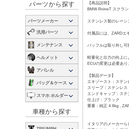
【商品説明】

パーツから探す
BMW RnineT スクラ
ステンレス製のレーシ
汎用パーツ
付属品には、ZARD
メンテナンス
バッフルは取り外し可
ヘルメット
軽量化と出力の向上に
ECUの変更は必要あり
アパレル
【製品データ】

エキゾースト：ステンレ
バッグ＆ケース
スリーブ：ステンレス

エンドキャップ：ステン
スマホ ホルダー
仕上げ：ブラック

重量：純正 4.8kg , ZAR
車種から探す
イタリアのメーカーら
TRIUMPH