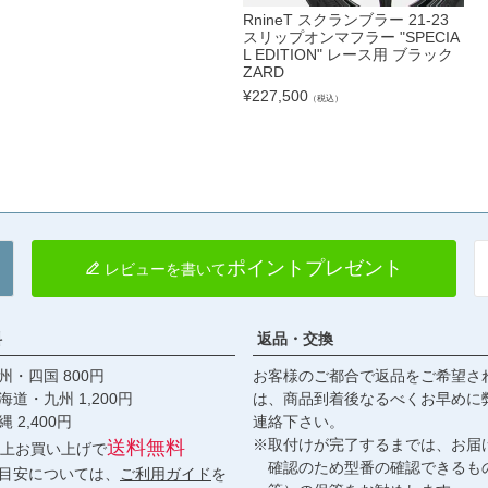
RnineT スクランブラー 21-23
スリップオンマフラー "SPECIA
L EDITION" レース用 ブラック
ZARD
¥
227,500
（税込）
ポイントプレゼント
レビューを書いて
料
返品・交換
・四国 800円
お客様のご都合で返品をご希望さ
九州 1,200円
は、商品到着後なるべくお早めに
,400円
連絡下さい。
※取付けが完了するまでは、お届
送料無料
円以上お買い上げで
確認のため型番の確認できるも
目安については、
ご利用ガイド
を