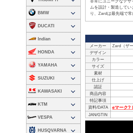
非常にユニークなデザ
ムを設計・製造してい
BMW
り、Zardは最先端で
DUCATI
Indian
メーカー
HONDA
デザイン
カラー
YAMAHA
サイズ
素材
SUZUKI
仕上げ
認証
KAWASAKI
商品内容
特記事項
KTM
資料/DATA
eマーク?
JAN/GTIN
VESPA
HUSQVARNA