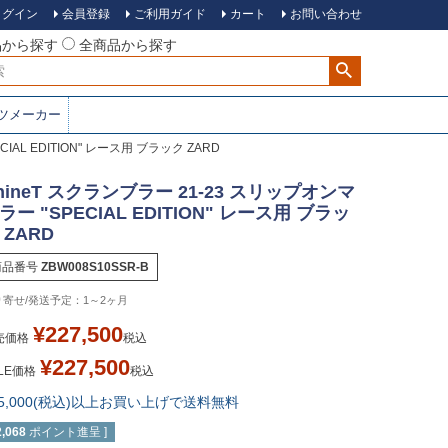
ログイン
会員登録
ご利用ガイド
カート
お問い合わせ
品から探す
全商品から探す
ツメーカー
IAL EDITION" レース用 ブラック ZARD
nineT スクランブラー 21-23 スリップオンマ
ラー "SPECIAL EDITION" レース用 ブラッ
 ZARD
商品番号
ZBW008S10SSR-B
1～2ヶ月
¥
227,500
売価格
税込
¥
227,500
LE価格
税込
15,000(税込)以上お買い上げで送料無料
2,068
ポイント進呈 ]