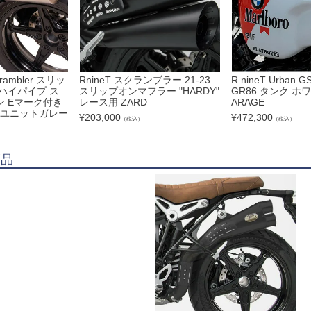
crambler スリッ
RnineT スクランブラー 21-23
R nineT Urban GS
ハイパイプ ス
スリップオンマフラー "HARDY"
GR86 タンク ホワ
 Eマーク付き
レース用 ZARD
ARAGE
E (ユニットガレー
¥
203,000
¥
472,300
（税込）
（税込）
商品