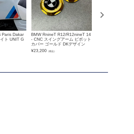
 Paris Dakar
BMW RnineT R12/R12nineT 14
プーチ(Puig) レ
イト UNIT G
- CNC スイングアーム ピボット
ラック/スモーク Rnin
カバー ゴールド DKデザイン
¥
25,201
（税込）
¥
23,200
（税込）