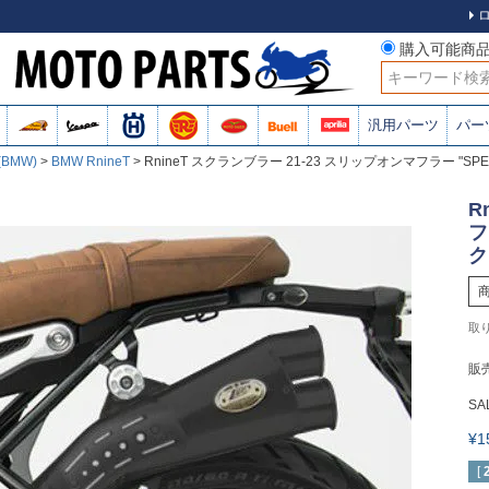
購入可能商
検索
汎用パーツ
パー
(BMW)
BMW RnineT
RnineT スクランブラー 21-23 スリップオンマフラー "SPEC
R
フ
ク
販
SA
¥
[