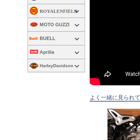
MOTO GUZZI
BUELL
Aprilia
HarleyDavidson
よく一緒に見られ