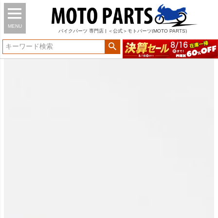
MENU
バイク
パーツ
専門店 | ＜公式＞モトパーツ(MOTO PARTS)