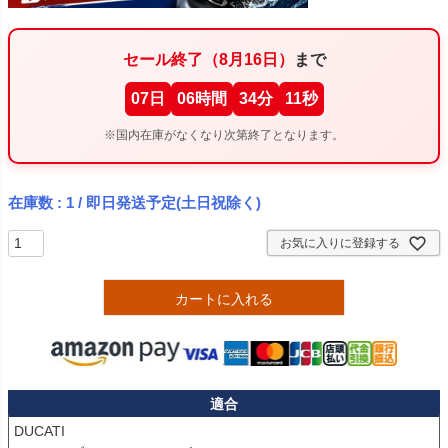
セール終了（8月16日）
まで
07
日
06
時間
34
分
10
秒
※国内在庫がなくなり次第終了となります。
在庫数
1
/ 即日発送予定(土日祝除く)
お気に入りに登録する
カートに入れる
適合
DUCATI
