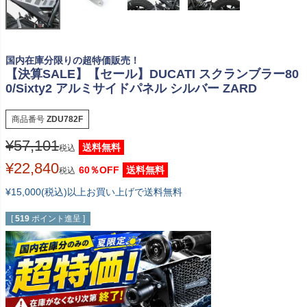
国内在庫分限りの超特価販売！
【決算SALE】【セール】DUCATI スクランブラー80
0/Sixty2 アルミサイドパネル シルバー ZARD
商品番号
ZDU782F
¥
57,101
送料無料
税込
¥
22,840
60％OFF
送料無料
税込
¥15,000(税込)以上お買い上げで送料無料
[
519
ポイント進呈 ]