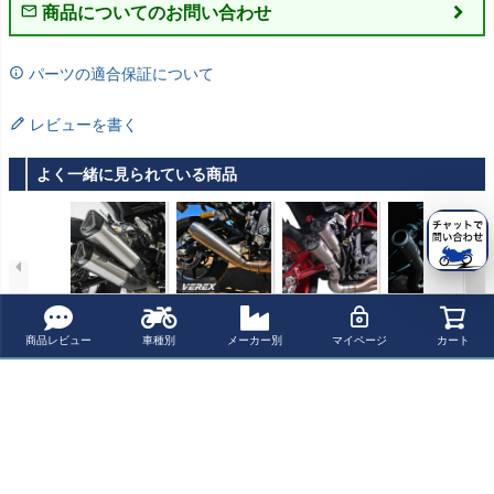
商品についてのお問い合わせ
パーツの適合保証について
レビューを書く
よく一緒に見られている商品
【決算SALE】
インディアン FT
インディアン FT
インディアン F
【セール】FTR1
R1200 スリップ
R 1200 THUND
TR1200（19-2
200 18-20 スリ
オンマフラー
ER EURO4/EUR
1） ブラックエ
¥ 191,000(税込)
¥ 100,800(税込)
¥ 200,700(税込)
¥ 232,800(税込)
商品レビュー
車種別
メーカー別
マイページ
カート
ップオンマフラ
（触媒レス） VE
O5 ツインチタン
ディション スリ
ー チタン レース
REX
マフラーセット
ップオンマフラ
タイプ ZARD
VPERFORMAN
ー RACEFIT
最近チェックした商品
（ザード）
CE