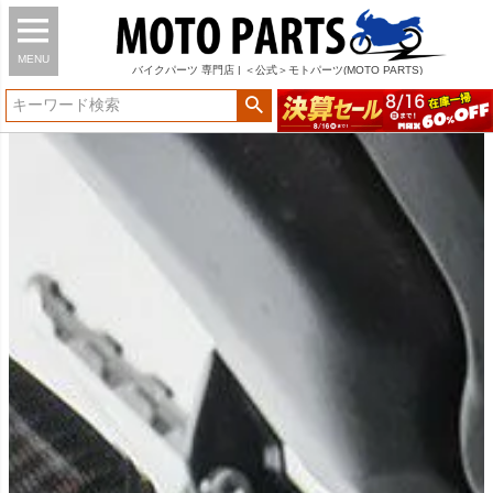
MENU
バイク
パーツ
専門店 | ＜公式＞モトパーツ(MOTO PARTS)