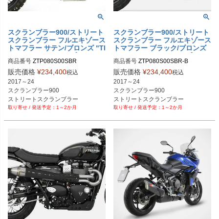
スクランブラー900/ストリート
スクランブラー900/ストリート
スクランブラー フルエキゾース
スクランブラー フルエキゾース
トマフラー サテン/ブロンズ "TI
トマフラー ブラック/ブロンズ
GER70" レースタイプ ZARD
"TIGER70" レースタイプ ZAR
商品番号
ZTP080S00SBR
商品番号
ZTP080S00SBR-B
D
販売価格
¥
234,400
販売価格
¥
234,400
税込
税込
2017～24

2017～24

スクランブラー900

スクランブラー900

ストリートスクランブラー

ストリートスクランブラー

1～2か月
1～2か月
レース用

レース用

ボディ：サテン

ボディ：ブラック

エンドキャップ：ブロンズ
エンドキャップ：ブロンズ