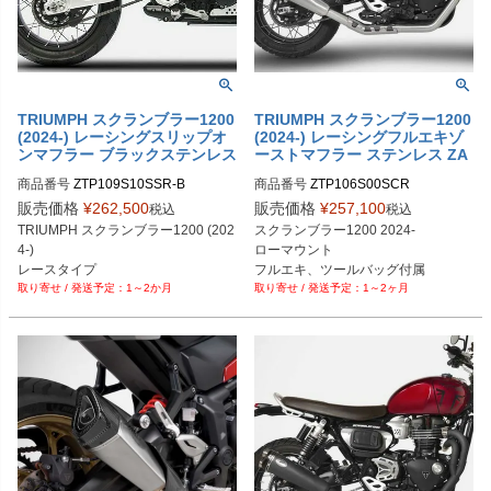
TRIUMPH スクランブラー1200
TRIUMPH スクランブラー1200
(2024-) レーシングスリップオ
(2024-) レーシングフルエキゾ
ンマフラー ブラックステンレス
ーストマフラー ステンレス ZA
ZARD
RD
商品番号
ZTP109S10SSR-B
商品番号
ZTP106S00SCR
販売価格
¥
262,500
販売価格
¥
257,100
税込
税込
TRIUMPH スクランブラー1200 (202
スクランブラー1200 2024-

4-)

ローマウント

レースタイプ
フルエキ、ツールバッグ付属

1～2か月
1～2ヶ月
サテンカラー