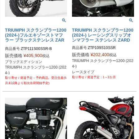
TRIUMPH スクランブラー1200
TRIUMPH スクランブラー1200
(2024-)フルエキゾーストマフ
(2024-) レーシングスリップオ
ラー ブラックステンレス ZAR
ンマフラー ステンレス ZARD
D
商品番号
ZTP109S10SSR
商品番号
ZTP111S00SSR-B
販売価格
¥
202,400
税込
販売価格
¥
405,900
税込
TRIUMPH スクランブラー1200 (202
ブラックエディション

4-)

TRIUMPH スクランブラー1200 (202
レースタイプ
4-)
1～2か月
予約商品。受注生産(5
月末以降より順次出荷開始予定)