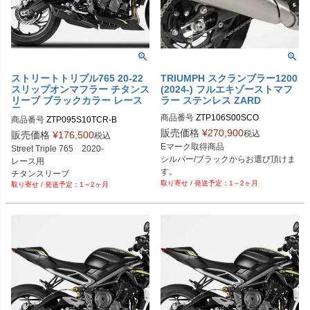
ストリートトリプル765 20-22
TRIUMPH スクランブラー1200
スリップオンマフラー チタンス
(2024-) フルエキゾーストマフ
リーブ ブラックカラー レース
ラー ステンレス ZARD
用 ZARD
商品番号
ZTP106S00SCO

商品番号
ZTP106S00SCO-B
販売価格
¥
270,900
税込
販売価格
¥
176,500
税込
Eマーク取得商品

Street Triple 765　2020-

シルバー/ブラックからお選び頂けま
レース用

す。

チタンスリーブ

1～2ヶ月
TRIUMPH スクランブラー1200 (202
1～2ヶ月
ブラックカラー
4-)