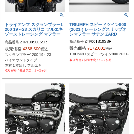
トライアンフ スクランブラー1
TRIUMPH スピードツイン900
200 19～23 スカリコ フルエキ
(2021-) レーシングスリップオ
ゾーストレーシング マフラー
ンマフラー サテン ZARD
シルバー ZARD
商品番号
ZTP001S10SSR
商品番号
ZTP108S00SSR
販売価格
¥
172,601
税込
販売価格
¥
338,600
税込
TRIUMPH スピードツイン900 2021-
スクランブラー1200 19～23

ハイマウントタイプ 

1～2か月
左右１本出し フルエキ

1～2ヶ月
レースタイプ

サテンシルバー