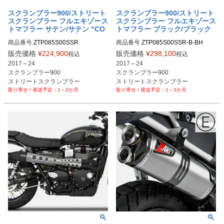
スクランブラー900/ストリート
スクランブラー900/ストリート
スクランブラー フルエキゾース
スクランブラー フルエキゾース
トマフラー サテン/サテン "CO
トマフラー ブラック/ブラック
NICAL" レースタイプ ZARD
"CONICAL" レースタイプ ZAR
商品番号
ZTP085S00SSR
商品番号
ZTP085S00SSR-B-BH
D
販売価格
¥
224,900
販売価格
¥
298,100
税込
税込
2017～24

2017～24

スクランブラー900

スクランブラー900

ストリートスクランブラー

ストリートスクランブラー

1～2か月
1～2か月
レース用

レース用

ボディ：サテン

ボディ：ブラック

ヒートシールド：サテン
ヒートシールド：ブラック