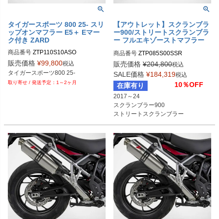
タイガースポーツ 800 25- スリ
【アウトレット】スクランブラ
ップオンマフラー E5＋ Eマー
ー900/ストリートスクランブラ
ク付き ZARD
ー フルエキゾーストマフラー
サテン/サテン "CONICAL" レ
商品番号
ZTP110S10ASO
商品番号
ZTP085S00SSR
ースタイプ ZARD
販売価格
¥
99,800
税込
販売価格
¥
204,800
税込
タイガースポーツ800 25-
SALE価格
¥
184,319
税込
1～2ヶ月
10％OFF
在庫有り
2017～24

スクランブラー900

ストリートスクランブラー

レース用

ボディ：サテン

ヒートシールド：サテン