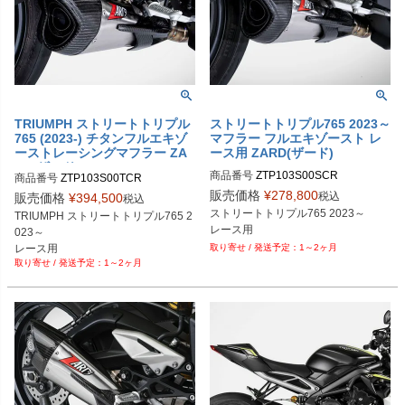
TRIUMPH ストリートトリプル
ストリートトリプル765 2023～
765 (2023-) チタンフルエキゾ
マフラー フルエキゾースト レ
ーストレーシングマフラー ZA
ース用 ZARD(ザード)
RD(ザード)
商品番号
ZTP103S00SCR

商品番号
ZTP103S00TCR
ステンレス：ZTP103S00SCR

販売価格
¥
278,800
税込
販売価格
¥
394,500
税込
ステンレスブラック：ZTP103S00S
ストリートトリプル765 2023～

TRIUMPH ストリートトリプル765 2
CR-B
レース用
023～

レース用
1～2ヶ月
1～2ヶ月