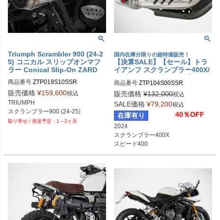
Triumph Scrambler 900 (24-2
国内在庫分限りの超特価販売！
5) コニカル スリップオンマフ
【決算SALE】【セール】トラ
ラー Conical Slip-On ZARD
イアンフ スクランブラー400X/
スピード400 フルエキゾースト
商品番号
ZTP019S10SSR
商品番号
ZTP104S00SSR
マフラー レース用 ZARD
販売価格
¥
159,600
税込
販売価格
¥
132,000
税込
TRIUMPH

SALE価格
¥
79,200
税込
スクランブラー900 (24-25)
40％OFF
在庫有り
1～2ヶ月
2024

スクランブラー400X

スピード400

レース用 フルエキ