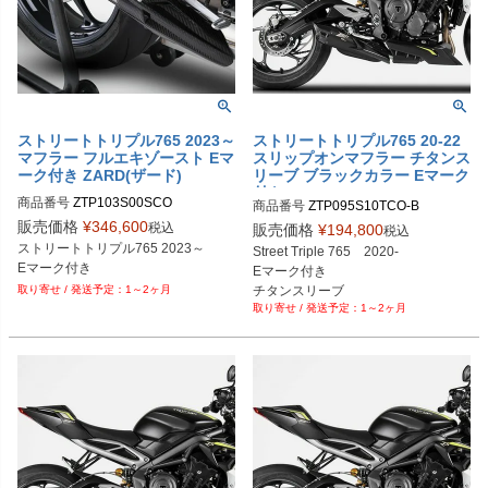
ストリートトリプル765 2023～
ストリートトリプル765 20-22
マフラー フルエキゾースト Eマ
スリップオンマフラー チタンス
ーク付き ZARD(ザード)
リーブ ブラックカラー Eマーク
付き ZARD
商品番号
ZTP103S00SCO

商品番号
ステンレス：ZTP103S00SCO-S

販売価格
¥
346,600
税込
販売価格
¥
194,800
税込
チタン：ZTP103S00SCO-T

ストリートトリプル765 2023～

Street Triple 765　2020-

ステンレスブラック：ZTP103S00S
Eマーク付き
Eマーク付き

CO-S-B

チタンスリーブ

1～2ヶ月
チタンブラック：ZTP103S00SCO-T
1～2ヶ月
ブラックカラー
-B