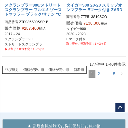
スクランブラー900/ストリート
タイガー900 20-23 スリップオ
スクランブラー フルエキゾース
ンマフラー Eマーク付き ZARD
トマフラー ブラック/サテン "C
商品番号
ZTP513S10SCO

ONICAL" レースタイプ ZARD
ZTP513S10SCO　ステンレス、サテ
商品番号
ZTP085S00SSR-B
販売価格
¥
138,300
税込
ン

販売価格
¥
287,400
税込
タイガー900

ZTP513S10SCO-B　ステンレス、ブ
2020～2023

2017～24

ラック

Eマーク付き

スクランブラー900

ZTP513S10TCO　チタン、サテン

1～2ヶ月
カラー変更可能

ストリートスクランブラー

ZTP513S10TCO-B　チタン、ブラッ
1～2か月
レース用

ク
ボディ：ブラック

ヒートシールド：サテン
177
件中
1
-
40
件表示
並び替え
価格が安い順
価格が高い順
新着順
1
2
…
5
ペー
ジト
新規会員登録でお得に便利にお買い物
ップ