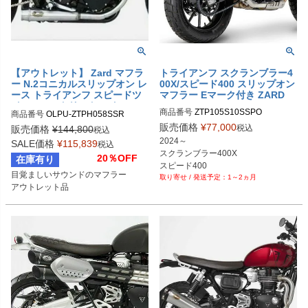
【アウトレット】 Zard マフラ
トライアンフ スクランブラー4
ー N.2コニカルスリップオン レ
00X/スピード400 スリップオン
ース トライアンフ スピードツ
マフラー Eマーク付き ZARD
イン900/ストリートツイン
商品番号
ZTP105S10SSPO
商品番号
OLPU-ZTPH058SSR
販売価格
¥
77,000
税込
販売価格
¥
144,800
税込
2024～

SALE価格
¥
115,839
税込
スクランブラー400X

20％OFF
在庫有り
スピード400

目覚ましいサウンドのマフラー

1～2ヵ月
Eマーク付き スリップオン
アウトレット品