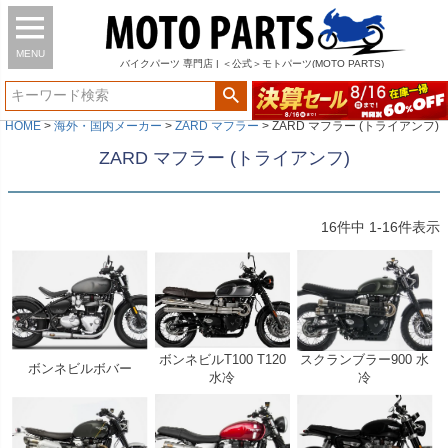
MENU
バイク
パーツ
専門店 | ＜公式＞モトパーツ(MOTO PARTS)
HOME
海外・国内メーカー
ZARD マフラー
ZARD マフラー (トライアンフ)
ZARD マフラー (トライアンフ)
16
件中
1
-
16
件表示
ボンネビルT100 T120
スクランブラー900 水
ボンネビルボバー
水冷
冷