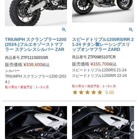
TRIUMPH スクランブラー1200
スピードトリプル1200RS/RR 2
(2024-)フルエキゾーストマフ
1-24 チタン製レーシングスリ
ラー ステンレスシルバー ZAR
ップオンマフラー ZARD
D
商品番号
ZTP098S10TCR
商品番号
ZTP111S00SSR
販売価格
¥
155,700
税込
販売価格
¥
338,600
税込
スピードトリプル1200RS 21-24

シルバー

スピードトリプル1200RR 22-24

TRIUMPH スクランブラー1200 (202
4-)
1～2ヶ月
1～2ヶ月
5.00