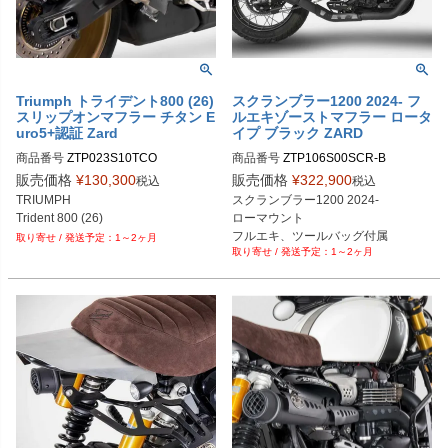
Triumph トライデント800 (26)
スクランブラー1200 2024- フ
スリップオンマフラー チタン E
ルエキゾーストマフラー ロータ
uro5+認証 Zard
イプ ブラック ZARD
商品番号
ZTP023S10TCO
商品番号
ZTP106S00SCR-B
販売価格
¥
130,300
販売価格
¥
322,900
税込
税込
TRIUMPH

スクランブラー1200 2024-

Trident 800 (26)
ローマウント

フルエキ、ツールバッグ付属

1～2ヶ月
1～2ヶ月
ブラック