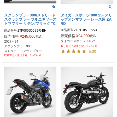
スクランブラー900/ストリート
タイガースポーツ 800 25- スリ
スクランブラー フルエキゾース
ップオンマフラー レース用 ZA
トマフラー サテン/ブラック "C
RD
ONICAL" レースタイプ ZARD
商品番号
ZTP110S10ASR
商品番号
ZTP085S00SSR-BH
販売価格
¥
94,900
税込
販売価格
¥
245,800
税込
タイガースポーツ800 25-
2017～24

スクランブラー900

1～2ヶ月
ストリートスクランブラー

5.00
1～2か月
レース用

ボディ：サテン

ヒートシールド：ブラック