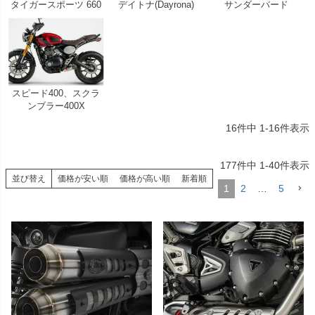
タイガースポーツ 660
デイトナ(Dayrona)
サンダーバード
スピード400、スクラ
ンブラー400X
16
件中
1
-
16
件表示
177
件中
1
-
40
件表示
並び替え
価格が安い順
価格が高い順
新着順
1
2
…
5