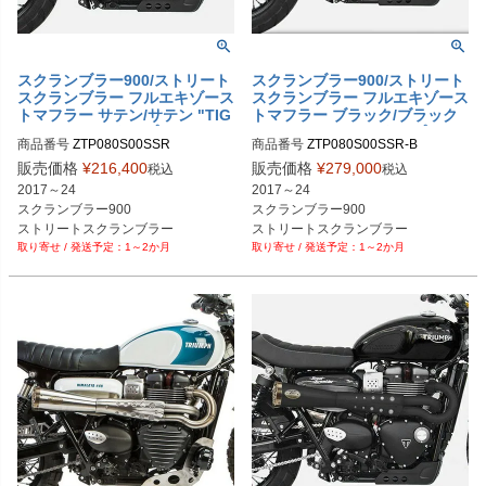
スクランブラー900/ストリート
スクランブラー900/ストリート
スクランブラー フルエキゾース
スクランブラー フルエキゾース
トマフラー サテン/サテン "TIG
トマフラー ブラック/ブラック
ER70" レースタイプ ZARD
"TIGER70" レースタイプ ZAR
商品番号
ZTP080S00SSR
商品番号
ZTP080S00SSR-B
D
販売価格
¥
216,400
販売価格
¥
279,000
税込
税込
2017～24

2017～24

スクランブラー900

スクランブラー900

ストリートスクランブラー

ストリートスクランブラー

1～2か月
1～2か月
レース用

レース用

ボディ：サテン

ボディ：ブラック

エンドキャップ：サテン
エンドキャップ：ブラック