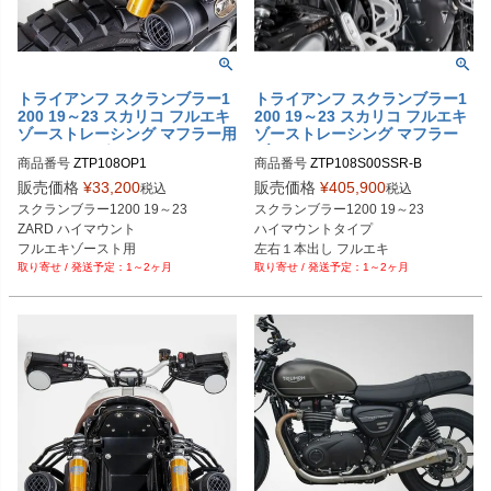
トライアンフ スクランブラー1
トライアンフ スクランブラー1
200 19～23 スカリコ フルエキ
200 19～23 スカリコ フルエキ
ゾーストレーシング マフラー用
ゾーストレーシング マフラー
サイドバッグラック ZARD
ブラック ZARD
商品番号
ZTP108OP1
商品番号
ZTP108S00SSR-B
販売価格
¥
33,200
販売価格
¥
405,900
税込
税込
スクランブラー1200 19～23

スクランブラー1200 19～23

ZARD ハイマウント

ハイマウントタイプ 

フルエキゾースト用

左右１本出し フルエキ

1～2ヶ月
1～2ヶ月
サイドバッグラック

レースタイプ

ブラック