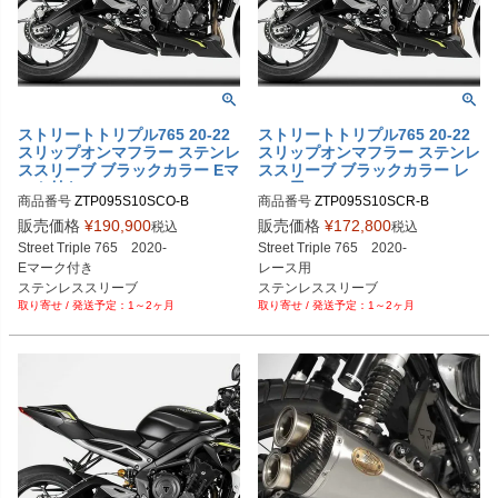
ストリートトリプル765 20-22
ストリートトリプル765 20-22
スリップオンマフラー ステンレ
スリップオンマフラー ステンレ
ススリーブ ブラックカラー Eマ
ススリーブ ブラックカラー レ
ーク付き ZARD
ース用 ZARD
商品番号
商品番号
ZTP095S10SCR-B
販売価格
¥
190,900
販売価格
¥
172,800
税込
税込
Street Triple 765　2020-

Street Triple 765　2020-

Eマーク付き

レース用

ステンレススリーブ

ステンレススリーブ

1～2ヶ月
1～2ヶ月
ブラックカラー
ブラックカラー