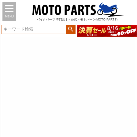
MENU
バイク
パーツ
専門店 | ＜公式＞モトパーツ(MOTO PARTS)