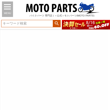
MENU
バイク
パーツ
専門店 | ＜公式＞モトパーツ(MOTO PARTS)