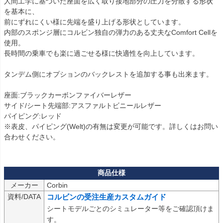
人間工学に基づいた座面を広く取り接地部分の圧力を分散する形状
を基本に、

前にずれにくい様に先端を盛り上げる形状としています。

内部のスポンジ層にコルビン独自の弾力のある丈夫なComfort Cellを
使用。

長時間の乗車でも楽に過ごせる様に快適性を向上しています。

タンデム側にオプションのバックレストを追加する事も出来ます。

座面:ブラックカーボンファイバーレザー

サイド/シート先端部:アスファルトビニールレザー

パイピング:レッド

※表皮、パイピング(Welt)の有無は変更が可能です。詳しくはお問い
合わせください。

メーカー
Corbin
資料/DATA
コルビンの受注生産カスタムガイド
シートモデルごとのシミュレーター等をご確認頂けま
す。