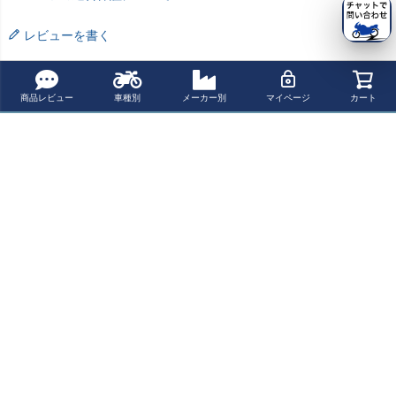
レビューを書く
よく一緒に見られている商品
商品レビュー
車種別
メーカー別
マイページ
カート
BMW R18 シリ
BMW R18 シー
BMW R18 サド
Corbin サドルバ
ンダー カバー ブ
ト SPORTAIL KI
ルバッグ サイド
ッグ/サイドバッ
ラック "Heritag
T ブラウン ユニ
バッグステー 左
グ BMW R18 ピ
¥ 119,000(税込)
¥ 466,000(税込)
¥ 41,500(税込)
¥ 621,200(税込)
e" Deustcher Blit
ットガレージ
右共通 ユニット
ンストライプ有
z
ガレージ
最近チェックした商品
Corbin フロント
サドル ミドルモ