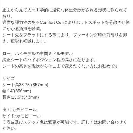
正面から見て人間工学的に適切な体重分散がされる形状に作られて
おり、

適度な弾力性のあるComfort Cellによりホットスポットを分散させ体
にかかる負担を軽減。

シート先をフラットにする事により、ブレーキング時の前滑りを抑
え、疲労も軽減します。

ロー、ハイモデルの中間ミドルモデル

純正シートのハイポジション程の高さになります。

シートの高さを現状からそこまで変えたくない方にお勧めです

サイズ

シート高33.75"(857mm)

幅:14"(356mm)

長さ:13.5"(343mm)

座面:カモビニール

サイド:カモビニール

※表皮及びステッチ色は変更が可能です。詳しくはお問い合わせく
ださい。
