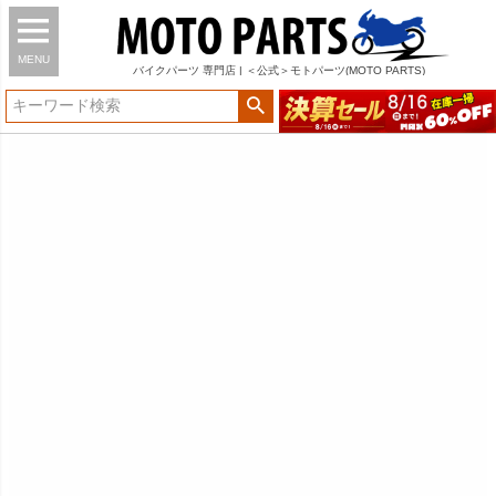
MENU
バイク
パーツ
専門店 | ＜公式＞モトパーツ(MOTO PARTS)