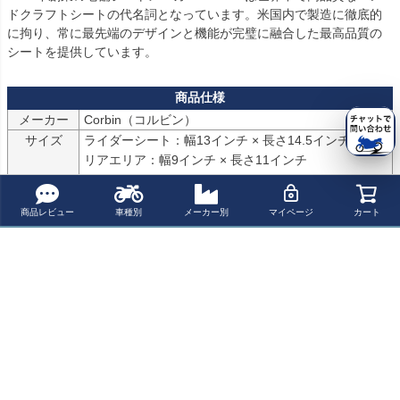
ドクラフトシートの代名詞となっています。米国内で製造に徹底的
に拘り、常に最先端のデザインと機能が完璧に融合した最高品質の
シートを提供しています。
メーカー
サイズ
ライダーシート：幅13インチ × 長さ14.5インチ

リアエリア：幅9インチ × 長さ11インチ

資料/DATA
コルビンの受注生産カスタムガイド
商品レビュー
車種別
メーカー別
マイページ
カート
シートモデルごとのシミュレーター等をご確認頂けま
す。
Corbin（コルビン）は米国で長年シート製作を行う老舗ブランド。

車種専用設計のベースと、体圧分散を重視した立体フォーム形状に
より、長距離走行での疲労軽減と安定した着座姿勢を追求します。

本革など素材選択の自由度も高く、見た目と快適性を両立したカス
タムシートとして支持されています。
