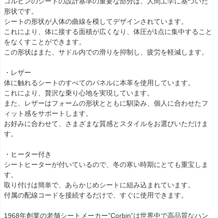
コルビンのシートの設計基準の重要な部分は、人間工学に基づいた
形状です。

シートの形状が人体の曲線を模してデザインされています。

これにより、体に接する面積が広くなり、体圧が1点に集中すること
をなくすことができます。

この形状はまた、サドル内での滑りを抑制し、疲労を軽減します。

・レザー

体に触れるシートのすべてのパネルに本革を使用しています。

これにより、贅沢な乗り心地を実現しています。

また、レザーはフォームの形状とともに馴染み、個人に合わせたフ
ィット感をサポートします。

お好みに合わせて、さまざまな質感とスタイルをお選びいただけま
す。

・ヒーター付き

シートヒーターが付いているので、冬の寒い時期にとても重宝しま
す。

取り付けは簡単で、あらかじめシートに組み込まれています。

付属の配線コードを接続するだけで、すぐに使用できます。

1968年創業の老舗シートメーカー”Corbin”は世界中で高品質なハン