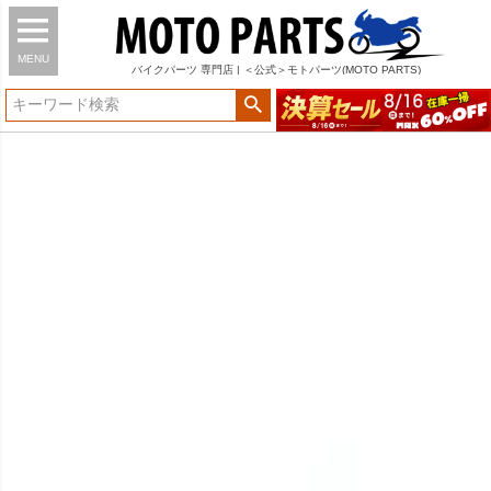
MENU
バイク
パーツ
専門店 | ＜公式＞モトパーツ(MOTO PARTS)