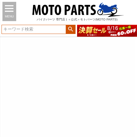
MENU
バイク
パーツ
専門店 | ＜公式＞モトパーツ(MOTO PARTS)