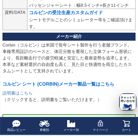
パッセンジャーシート：幅8.5インチ×長さ11インチ
資料/DATA
コルビンの受注生産カスタムガイド
シートモデルごとのシミュレーター等をご確認頂けま
す。
Corbin（コルビン）は米国で長年シート製作を行う老舗ブランド。

車種専用設計のベースと、体圧分散を重視した立体フォーム形状に
より、長距離走行での疲労軽減と安定した着座姿勢を追求します。

本革など素材選択の自由度も高く、見た目と快適性を両立したカス
タムシートとして支持されています。

コルビン シート (CORBIN)メーカー製品一覧はこちら
説明書はこちら
（クリックすると、説明書をご覧いただけます。）
商品についてのお問い合わせ
商品レビュー
車種別
メーカー別
マイページ
カート