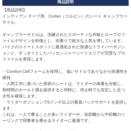
【商品説明】

インディアン チーフ用、Corbin（コルビン）のシート ギャンブラー
サドル。

ギャンブラーサドルは、洗練されたスポーティな外観とロープロフ
ァイルデザインを特徴とし、街乗りで絶大な人気を博しています。

バイクのスイートスポットに最適化された快適なドライバーポジシ
ョンと、すっきりとしたパッセンジャーシートエリアが完璧なプロ
ファイルを実現します。

・Comfort Cellフォームを採用し、低いサドルでありながら快適性を
維持。

・人間工学に基づいた形状のシートは、ライダーの体重を分散し、
長時間のホールド感を提供すると同時に、停止時でも安定した足つ
き性を確保します。

・ライダーポジションで5インチ以上の垂直バックサポートを提供し
ます。

これは、一人で乗ることが多いライダーや、短距離から中距離のツ
ーリングで同乗者を乗せるライダーに最適です。
