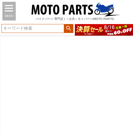
MENU
バイク
パーツ
専門店 | ＜公式＞モトパーツ(MOTO PARTS)