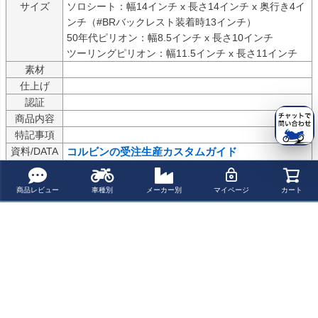
サイズ
ソロシート：幅14インチ x 長さ14インチ x 奥行き4イ
ンチ（#BRバックレスト装着時13インチ）

50年代ピリオン：幅8.5インチ x 長さ10インチ

ツーリングピリオン：幅11.5インチ x 長さ11インチ
素材
仕上げ
認証
商品内容
特記事項
資料/DATA
コルビンの受注生産カスタムガイド
シートモデルごとのシミュレーター等をご確認頂けま
す。
商品レビュー
車種別
メーカー別
マイページ
カート
JAN/GTIN
Corbin（コルビン）は米国で長年シート製作を行う老舗ブランド。

車種専用設計のベースと、体圧分散を重視した立体フォーム形状に
より、長距離走行での疲労軽減と安定した着座姿勢を追求します。

本革など素材選択の自由度も高く、見た目と快適性を両立したカス
タムシートとして支持されています。
