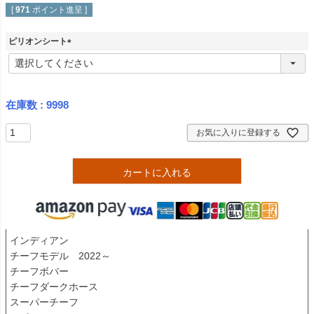
[
971
ポイント進呈 ]
ピリオンシート
(
必
須
)
在庫数
9998
お気に入りに登録する
カートに入れる
インディアン

チーフモデル　2022～

チーフボバー

チーフダークホース

スーパーチーフ
