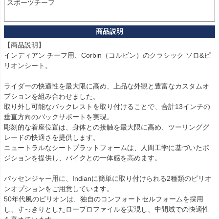
スポーツチーフ

【商品説明】

インディアン チーフ用、Corbin（コルビン）のクラシック ソロ&ピ
リオンシート。

ライダーの快適性を最大限に高め、上品な外観と豊富なカスタムオ
プションを組み合わせました。

取り外し可能なバックレストを取り付けることで、合計13インチの
垂直方向のバックサポートを実現。

彫刻的な着座位置は、身体との接触を最大限に高め、ツーリンググ
レードの快適さを提供します。

ニュートラルなシートプラットフォームは、人間工学に基づいたポ
ジションを提供し、バイクとの一体感を高めます。

パッセンジャー用に、Indianに簡単に取り付けられる2種類のピリオ
ンオプションをご用意しています。

50年代風のピリオンは、独自のコンフォートセルフォームを採用
し、すっきりとしたロープロファイルを実現し、中間域での快適性