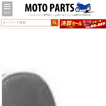
MENU
バイク
パーツ
専門店 | ＜公式＞モトパーツ(MOTO PARTS)