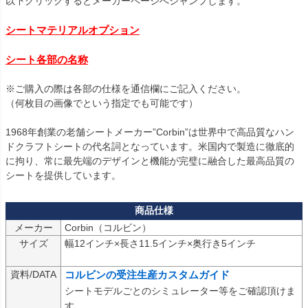
以下クリックするとメーカーページへジャンプします。

シートマテリアルオプション
シート各部の名称
※ご購入の際は各部の仕様を通信欄にご記入ください。

（何枚目の画像でという指定でも可能です）

1968年創業の老舗シートメーカー”Corbin”は世界中で高品質なハン
ドクラフトシートの代名詞となっています。米国内で製造に徹底的
に拘り、常に最先端のデザインと機能が完璧に融合した最高品質の
シートを提供しています。
メーカー
サイズ
幅12インチ×長さ11.5インチ×奥行き5インチ

資料/DATA
コルビンの受注生産カスタムガイド
シートモデルごとのシミュレーター等をご確認頂けま
す。