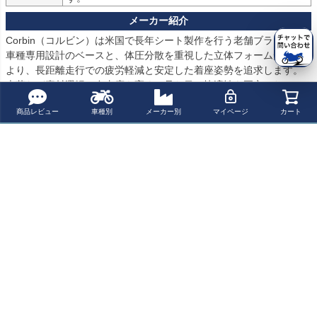
Corbin（コルビン）は米国で長年シート製作を行う老舗ブランド。

車種専用設計のベースと、体圧分散を重視した立体フォーム形状に
より、長距離走行での疲労軽減と安定した着座姿勢を追求します。

本革など素材選択の自由度も高く、見た目と快適性を両立したカス
タムシートとして支持されています。

商品レビュー
車種別
メーカー別
マイページ
カート
コルビン シート (CORBIN)メーカー製品一覧はこちら
商品についてのお問い合わせ
パーツの適合保証について
レビューを書く
よく一緒に見られている商品