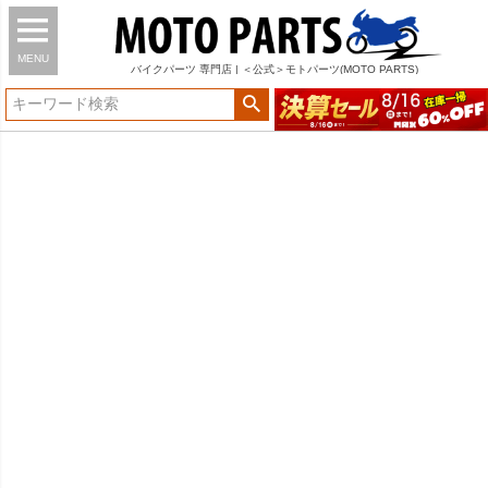
MENU
バイク
パーツ
専門店 | ＜公式＞モトパーツ(MOTO PARTS)