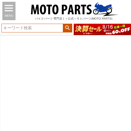
MENU
バイク
パーツ
専門店 | ＜公式＞モトパーツ(MOTO PARTS)