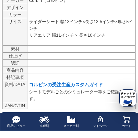
メーカー
デザイン
カラー
サイズ
ライダーシート 幅13インチ×長さ13.5インチ×厚さ5イ
ンチ

リアエリア 幅11インチ × 長さ10インチ

素材
仕上げ
認証
商品内容
特記事項
資料/DATA
コルビンの受注生産カスタムガイド
シートモデルごとのシミュレーター等をご確認頂けま
す。
JAN/GTIN
Corbin（コルビン）は米国で長年シート製作を行う老舗ブランド。

商品レビュー
車種別
メーカー別
マイページ
カート
車種専用設計のベースと、体圧分散を重視した立体フォーム形状に
より、長距離走行での疲労軽減と安定した着座姿勢を追求します。
