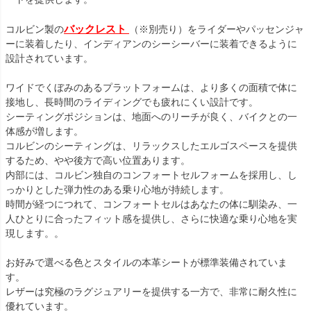
バックレスト 
コルビン製の
（※別売り）をライダーやパッセンジャ
ーに装着したり、インディアンのシーシーバーに装着できるように
設計されています。

ワイドでくぼみのあるプラットフォームは、より多くの面積で体に
接地し、長時間のライディングでも疲れにくい設計です。

シーティングポジションは、地面へのリーチが良く、バイクとの一
体感が増します。

コルビンのシーティングは、リラックスしたエルゴスペースを提供
するため、やや後方で高い位置あります。

内部には、コルビン独自のコンフォートセルフォームを採用し、し
っかりとした弾力性のある乗り心地が持続します。

時間が経つにつれて、コンフォートセルはあなたの体に馴染み、一
人ひとりに合ったフィット感を提供し、さらに快適な乗り心地を実
現します。。

お好みで選べる色とスタイルの本革シートが標準装備されていま
す。

レザーは究極のラグジュアリーを提供する一方で、非常に耐久性に
優れています。
