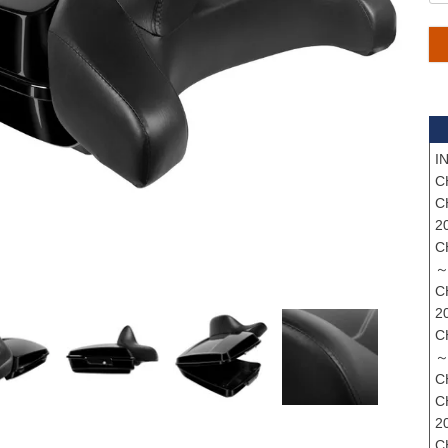
I
C
C
2
C
～
C
20
C
～
C
C
2
C