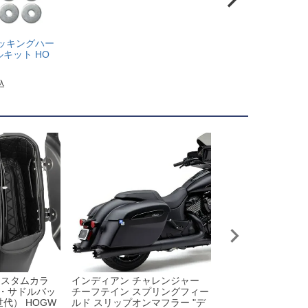
ッキングハー
キット HO
込
カスタムカラ
インディアン チャレンジャー
インディアン ツー
・サドルバッ
チーフテイン スプリングフィー
ガード Dean Speed
代） HOGW
ルド スリップオンマフラー "デ
¥
88,700
（税込）