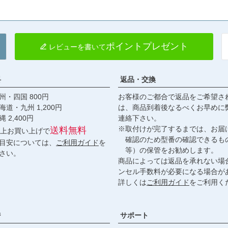
ポイントプレゼント
レビューを書いて
料
返品・交換
・四国 800円
お客様のご都合で返品をご希望さ
九州 1,200円
は、商品到着後なるべくお早めに
,400円
連絡下さい。
※取付けが完了するまでは、お届
送料無料
円以上お買い上げで
確認のため型番の確認できるも
目安については、
ご利用ガイド
を
等）の保管をお勧めします。
さい。
商品によっては返品を承れない場
ンセル手数料が必要になる場合が
詳しくは
ご利用ガイド
をご利用く
ジ
サポート