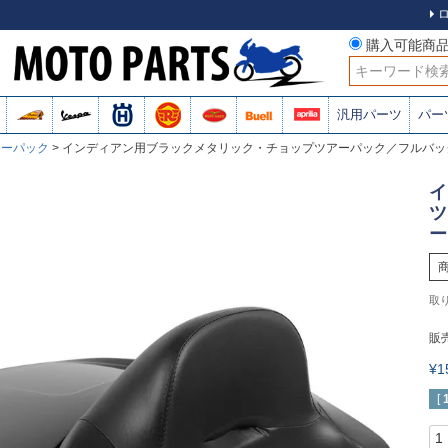
購入可能商
検索
汎用パーツ
パー
アーパック
インディアン用ブラックメタリック・チョップツアーパック／フルバック
イ
ツ
ー
販
¥
[