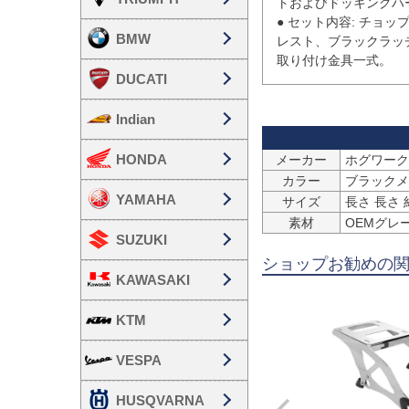
トおよびドッキングハ
● セット内容: チョ
BMW
レスト、ブラックラッ
DUCATI
Indian
HONDA
メーカー
ホグワーク
カラー
ブラックメ
YAMAHA
サイズ
長さ 長さ 約6
素材
OEMグレ
SUZUKI
ショップお勧めの
KAWASAKI
KTM
VESPA
HUSQVARNA