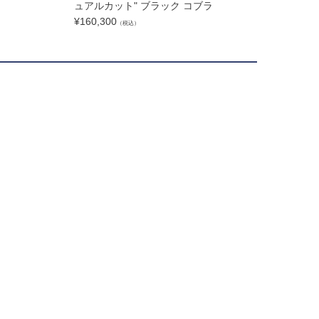
ュアルカット" ブラック コブラ
¥
160,300
（税込）