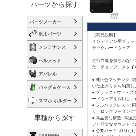
パーツから探す
汎用パーツ
【商品説明】

インディアン用ブラッ
メンテナンス
ラックハードウェア

ヘルメット
走行性能を損なわない
た「チョップ」スタイ
アパレル
● 純正色マッチング:
い仕上がりをお約束しま
バッグ＆ケース
● ブラックアウト・ス
ードウェアを採用し、
スマホ ホルダー
● フルバックレスト:
り、ロングツーリング
車種から探す
● 高品質な構造: 高
アと頑丈なマウントプ
● 必要パーツ: 取り
TRIUMPH