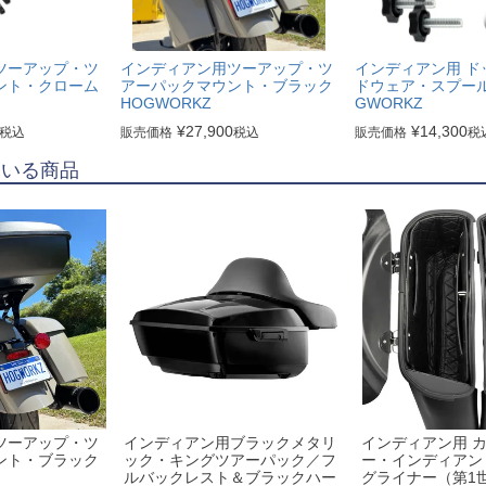
ツーアップ・ツ
インディアン用ツーアップ・ツ
インディアン用 ド
ント・クローム
アーパックマウント・ブラック
ドウェア・スプール
HOGWORKZ
GWORKZ
¥
27,900
¥
14,300
税込
販売価格
税込
販売価格
税
ている商品
ツーアップ・ツ
インディアン用ブラックメタリ
インディアン用 
ント・ブラック
ック・キングツアーパック／フ
ー・インディアン
ルバックレスト＆ブラックハー
グライナー（第1世