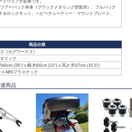
ードウェアが必要です。

ップツアーパック本体（ブラックメタリック塗装済）、フルバック
チ＆ロックキット、ヘビーデューティー・マウントプレート、
ス（ホグワークズ）
タリック
6cm (26") x 幅 約56cm (22") x 高さ 約27cm (10.5")
ードABSプラスチック
関連商品