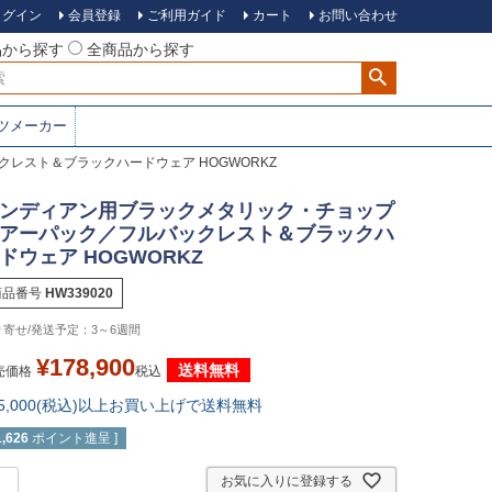
ログイン
会員登録
ご利用ガイド
カート
お問い合わせ
品から探す
全商品から探す
ツメーカー
レスト＆ブラックハードウェア HOGWORKZ
ンディアン用ブラックメタリック・チョップ
アーパック／フルバックレスト＆ブラックハ
ドウェア HOGWORKZ
商品番号
HW339020
3～6週間
¥
178,900
送料無料
売価格
税込
15,000(税込)以上お買い上げで送料無料
1,626
ポイント進呈 ]
お気に入りに登録する