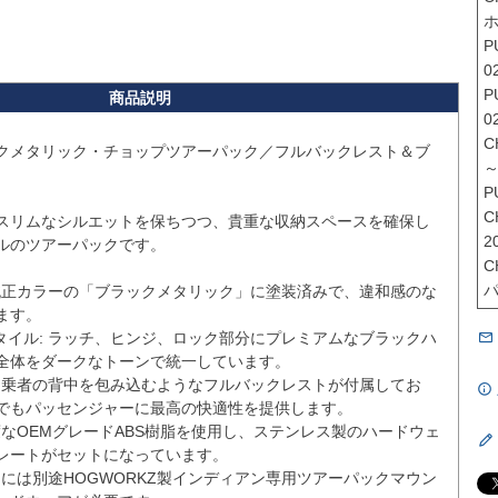
ホ
P
02
P
0
C
クメタリック・チョップツアーパック／フルバックレスト＆ブ
～
P
C
スリムなシルエットを保ちつつ、貴重な収納スペースを確保し
20
ルのツアーパックです。

C
パ
 純正カラーの「ブラックメタリック」に塗装済みで、違和感のな
す。

タイル: ラッチ、ヒンジ、ロック部分にプレミアムなブラックハ
全体をダークなトーンで統一しています。

 同乗者の背中を包み込むようなフルバックレストが付属してお
でもパッセンジャーに最高の快適性を提供します。

強度なOEMグレードABS樹脂を使用し、ステンレス製のハードウェ
レートがセットになっています。

付けには別途HOGWORKZ製インディアン専用ツアーパックマウン