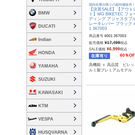
国内在庫分限りの超特価販売
【決算SALE】【アウト
BMW
ト】MG BIKETEC フ
ディング アジャスタブル
レーキレバー ブラック 4
DUCATI
1 367003
商品番号
4001 367003
Indian
¥
17,499
販売価格
税込
¥
6,999
SALE価格
税込
HONDA
60％OF
在庫有り
高機能 ｘ 高品質　ビレ
YAMAHA
ルミ製プレミアムモデル
SUZUKI
KAWASAKI
KTM
VESPA
HUSQVARNA