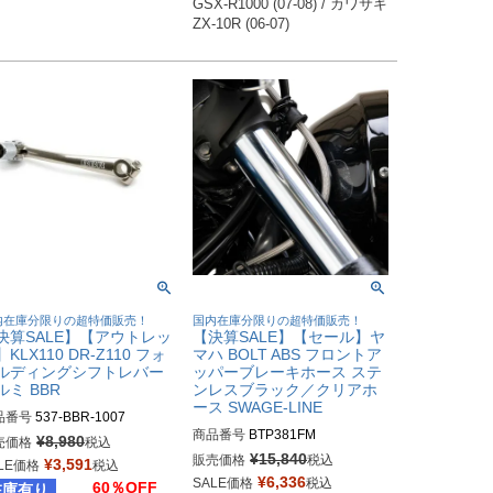
GSX-R1000 (07-08) / カワサキ 
内在庫分限りの超特価販売！
国内在庫分限りの超特価販売！
決算SALE】【アウトレッ
【決算SALE】【セール】ヤ
KLX110 DR-Z110 フォ
マハ BOLT ABS フロントア
ルディングシフトレバー
ッパーブレーキホース ステ
ルミ BBR
ンレスブラック／クリアホ
ース SWAGE-LINE
品番号
537-BBR-1007
商品番号
BTP381FM
¥
8,980
売価格
税込
¥
15,840
販売価格
税込
¥
3,591
LE価格
税込
¥
6,336
SALE価格
税込
60％OFF
在庫有り