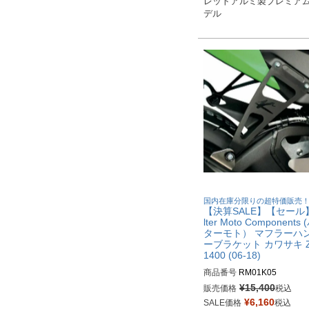
レットアルミ製プレミア
デル
国内在庫分限りの超特価販売
【決算SALE】【セール
lter Moto Components
ターモト） マフラーハ
ーブラケット カワサキ Z
1400 (06-18)
商品番号
RM01K05
¥
15,400
販売価格
税込
¥
6,160
SALE価格
税込