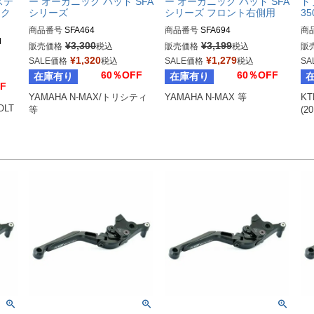
ステ
ー オーガニック パッド SFA
ー オーガニック パッド SFA
ド
ック
シリーズ
シリーズ フロント右側用
35
商品番号
SFA464
商品番号
SFA694
商
M
¥
3,300
¥
3,199
販売価格
税込
販売価格
税込
販
¥
1,320
¥
1,279
SALE価格
税込
SALE価格
税込
SA
60％OFF
60％OFF
在庫有り
在庫有り
F
YAMAHA N-MAX/トリシティ 
YAMAHA N-MAX 等
KT
LT 
等
(20