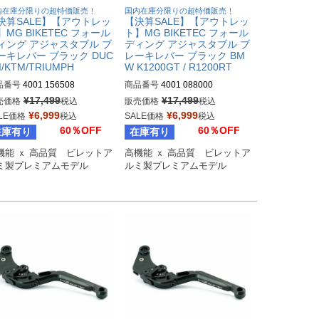
内在庫分限りの超特価販売！
国内在庫分限りの超特価販売！
決算SALE】【アウトレッ
【決算SALE】【アウトレッ
】MG BIKETEC フォール
ト】MG BIKETEC フォール
ィング アジャスタブル ブ
ディング アジャスタブル ブ
ーキレバー ブラック DUC
レーキレバー ブラック BM
I/KTM/TRIUMPH
W K1200GT / R1200RT
品番号
4001 156508
商品番号
4001 088000
¥
17,499
¥
17,499
売価格
税込
販売価格
税込
¥
6,999
¥
6,999
LE価格
税込
SALE価格
税込
60％OFF
60％OFF
在庫有り
在庫有り
機能 ｘ 高品質　ビレットア
高機能 ｘ 高品質　ビレットア
ミ製プレミアムモデル
ルミ製プレミアムモデル