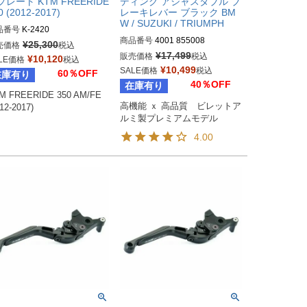
プレート KTM FREERIDE
ディング アジャスタブル ブ
0 (2012-2017)
レーキレバー ブラック BM
W / SUZUKI / TRIUMPH
品番号
K-2420
商品番号
4001 855008
¥
25,300
売価格
税込
¥
17,499
販売価格
税込
¥
10,120
LE価格
税込
¥
10,499
SALE価格
税込
60％OFF
在庫有り
40％OFF
在庫有り
M FREERIDE 350 AM/FE 
高機能 ｘ 高品質　ビレットア
12-2017)
ルミ製プレミアムモデル
4.00