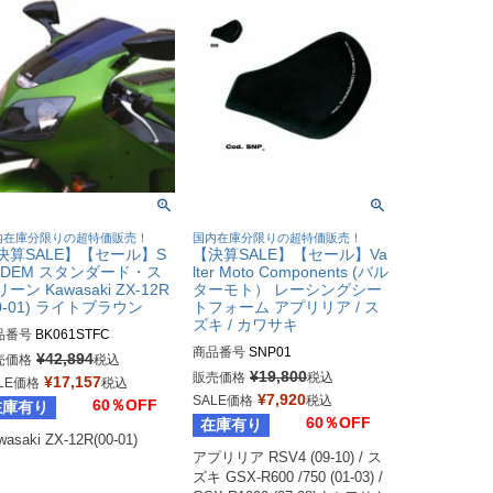
内在庫分限りの超特価販売！
国内在庫分限りの超特価販売！
決算SALE】【セール】S
【決算SALE】【セール】Va
CDEM スタンダード・ス
lter Moto Components (バル
ーン Kawasaki ZX-12R
ターモト） レーシングシー
00-01) ライトブラウン
トフォーム アプリリア / ス
ズキ / カワサキ
品番号
BK061STFC
商品番号
SNP01
¥
42,894
売価格
税込
¥
19,800
販売価格
税込
¥
17,157
LE価格
税込
¥
7,920
SALE価格
税込
60％OFF
在庫有り
60％OFF
在庫有り
wasaki ZX-12R(00-01)
アプリリア RSV4 (09-10) / ス
ズキ GSX-R600 /750 (01-03) / 