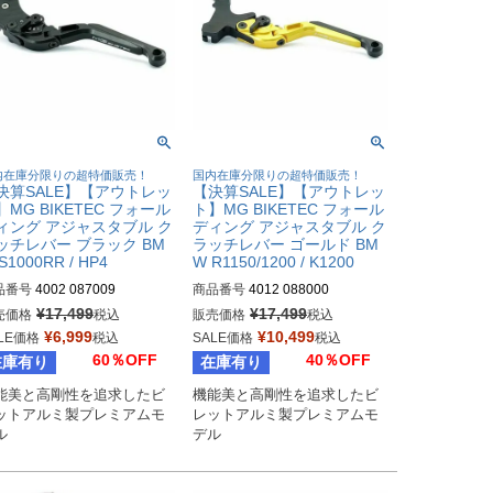
内在庫分限りの超特価販売！
国内在庫分限りの超特価販売！
決算SALE】【アウトレッ
【決算SALE】【アウトレッ
】MG BIKETEC フォール
ト】MG BIKETEC フォール
ィング アジャスタブル ク
ディング アジャスタブル ク
ッチレバー ブラック BM
ラッチレバー ゴールド BM
S1000RR / HP4
W R1150/1200 / K1200
品番号
4002 087009
商品番号
4012 088000
¥
17,499
¥
17,499
売価格
税込
販売価格
税込
¥
6,999
¥
10,499
LE価格
税込
SALE価格
税込
60％OFF
40％OFF
在庫有り
在庫有り
能美と高剛性を追求したビ
機能美と高剛性を追求したビ
ットアルミ製プレミアムモ
レットアルミ製プレミアムモ
ル
デル