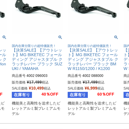
！
国内在庫分限りの超特価販売！
国内在庫分限りの超特価販売！
国
レッ
【決算SALE】【アウトレッ
【決算SALE】【アウトレッ
【
ォール
ト】MG BIKETEC フォール
ト】MG BIKETEC フォール
ト
 ク
ディング アジャスタブル ク
ディング アジャスタブル ク
デ
on
ラッチレバー ブラック SUZ
ラッチレバー ブラック BM
ラ
UKI / YAMAHA
W R1150/1200 / K1200
W 
商品番号
4002 096003
商品番号
4002 088000
商
¥
17,499
¥
17,499
販売価格
税込
販売価格
税込
販
¥
10,499
¥
6,999
SALE価格
税込
SALE価格
税込
SA
F
40％OFF
60％OFF
在庫有り
在庫有り
たビ
機能美と高剛性を追求したビ
機能美と高剛性を追求したビ
機
ムモ
レットアルミ製プレミアムモ
レットアルミ製プレミアムモ
レ
デル
デル
デ