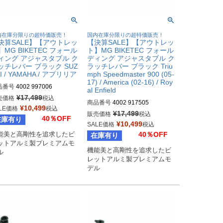
内在庫分限りの超特価販売！
国内在庫分限りの超特価販売！
決算SALE】【アウトレッ
【決算SALE】【アウトレッ
】MG BIKETEC フォール
ト】MG BIKETEC フォール
ィング アジャスタブル ク
ディング アジャスタブル ク
ッチレバー ブラック SUZ
ラッチレバー ブラック Triu
I / YAMAHA / アプリリア
mph Speedmaster 900 (05-
17) / America (02-16) / Roy
品番号
4002 997006
al Enfield
¥
17,499
売価格
税込
商品番号
4002 917505
¥
10,499
LE価格
税込
¥
17,499
販売価格
税込
40％OFF
在庫有り
¥
10,499
SALE価格
税込
40％OFF
能美と高剛性を追求したビ
在庫有り
ットアルミ製プレミアムモ
機能美と高剛性を追求したビ
ル
レットアルミ製プレミアムモ
デル