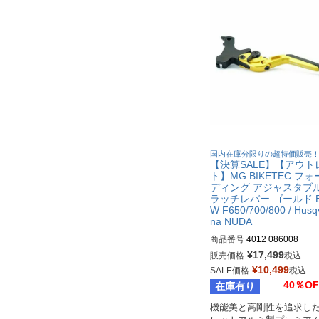
国内在庫分限りの超特価販売
【決算SALE】【アウト
ト】MG BIKETEC フ
ディング アジャスタブル
ラッチレバー ゴールド 
W F650/700/800 / Husq
na NUDA
商品番号
4012 086008
¥
17,499
販売価格
税込
¥
10,499
SALE価格
税込
40％OF
在庫有り
機能美と高剛性を追求し