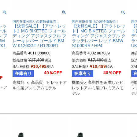
！
国内在庫分限りの超特価販売！
国内在庫分限りの超特価販売！
国
レッ
【決算SALE】【アウトレッ
【決算SALE】【アウトレッ
【
ォール
ト】MG BIKETEC フォール
ト】MG BIKETEC フォール
ト
 ブ
ディング アジャスタブル ブ
ディング アジャスタブル ク
デ
BM
レーキレバー ゴールド BM
ラッチレバー レッド BMW
ラ
/K1
W K1200GT / R1200RT
S1000RR / HP4
UK
商品番号
4011 088000
商品番号
4032 087009
商
¥
17,499
¥
17,499
販売価格
税込
販売価格
税込
販
¥
10,499
¥
10,499
SALE価格
税込
SALE価格
税込
SA
40％OFF
40％OFF
在庫有り
在庫有り
F
高機能 ｘ 高品質　ビレットア
機能美と高剛性を追求したビ
機
ットア
ルミ製プレミアムモデル
レットアルミ製プレミアムモ
レ
デル
デ