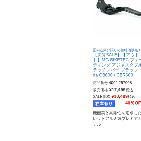
国内在庫分限りの超特価販売
【決算SALE】【アウト
ト】MG BIKETEC フ
ディング アジャスタブル
ラッチレバー ブラック H
da CB600 / CBR600
商品番号
4002 257008
¥
17,499
販売価格
税込
¥
10,499
SALE価格
税込
40％OF
在庫有り
機能美と高剛性を追求し
レットアルミ製プレミア
デル