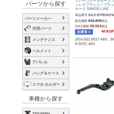
ッパーブレーキホース 
パーツから探す
ンレスブラック／ブラ
ホース SWAGE-LINE
商品番号
SALE-BTPB381F
¥
15,840
販売価格
税込
¥
9,504
SALE価格
税込
汎用パーツ
40％OF
在庫有り
メンテナンス
2014-2021 BOLT ABS、BO
R-SPEC ABS
ヘルメット
アパレル
バッグ＆ケース
スマホ ホルダー
車種から探す
TRIUMPH