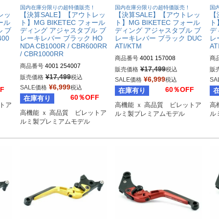
！
国内在庫分限りの超特価販売！
国内在庫分限りの超特価販売！
国
レッ
【決算SALE】【アウトレッ
【決算SALE】【アウトレッ
【
ォール
ト】MG BIKETEC フォール
ト】MG BIKETEC フォール
ト
 ブ
ディング アジャスタブル ブ
ディング アジャスタブル ブ
デ
00
レーキレバー ブラック HO
レーキレバー ブラック DUC
レ
NDA CB1000R / CBR600RR
ATI/KTM
AT
/ CBR1000RR
商品番号
4001 157008
商
商品番号
4001 254007
¥
17,499
販売価格
税込
販
¥
17,499
販売価格
税込
¥
6,999
SALE価格
税込
SA
¥
6,999
SALE価格
税込
F
60％OFF
在庫有り
60％OFF
在庫有り
ットア
高機能 ｘ 高品質　ビレットア
高
高機能 ｘ 高品質　ビレットア
ルミ製プレミアムモデル
ル
ルミ製プレミアムモデル