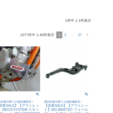
1
件中
1
-
1
件表示
1077
件中
1
-
40
件表示
1
2
…
27
内在庫分限りの超特価販売！
国内在庫分限りの超特価販売！
決算SALE】【アウトレッ
【決算SALE】【アウトレッ
】MECA'SYSTEM スキッ
ト】MG BIKETEC フォール