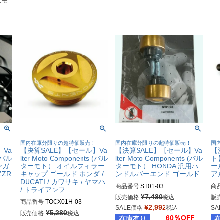
ムモ
！
国内在庫分限りの超特価販売！
国内在庫分限りの超特価販売！
国
】Va
【決算SALE】【セール】Va
【決算SALE】【セール】Va
【
 (バル
lter Moto Components (バル
lter Moto Components (バル
ト】
ンガ
ターモト） オイルフィラー
ターモト） HONDA 汎用ハ
ー
ZR
キャップ ゴールド ホンダ /
ンドルバーエンド ゴールド
ア
DUCATI / カワサキ / ヤマハ
商品番号
ST01-03
商
/ トライアンフ
¥
7,480
販売価格
税込
販
商品番号
TOCX01H-03
¥
2,992
SALE価格
税込
SA
¥
5,280
販売価格
税込
60％OFF
在庫有り