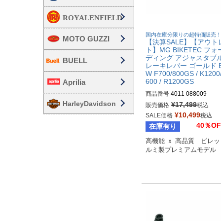
国内在庫分限りの超特価販売
MOTO GUZZI
【決算SALE】【アウト
ト】MG BIKETEC フ
ディング アジャスタブル
BUELL
レーキレバー ゴールド 
W F700/800GS / K1200
600 / R1200GS
Aprilia
商品番号
4011 088009
HarleyDavidson
¥
17,499
販売価格
税込
¥
10,499
SALE価格
税込
40％OF
在庫有り
高機能 ｘ 高品質　ビレ
ルミ製プレミアムモデル