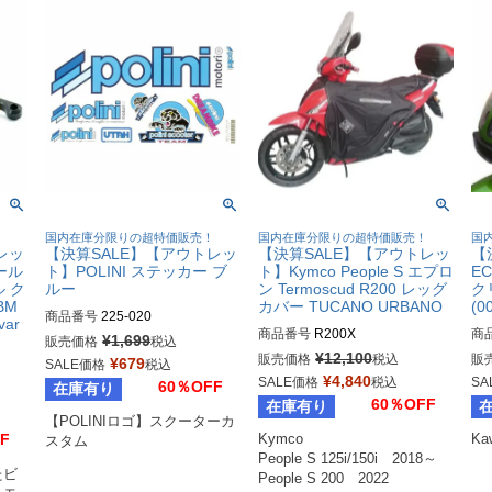
！
国内在庫分限りの超特価販売！
国内在庫分限りの超特価販売！
国
レッ
【決算SALE】【アウトレッ
【決算SALE】【アウトレッ
【
ォール
ト】POLINI ステッカー ブ
ト】Kymco People S エプロ
E
 ク
ルー
ン Termoscud R200 レッグ
クリ
BM
カバー TUCANO URBANO
(
商品番号
225-020
var
商品番号
R200X
商
¥
1,699
販売価格
税込
¥
12,100
販売価格
税込
販
¥
679
SALE価格
税込
¥
4,840
SALE価格
税込
SA
60％OFF
在庫有り
60％OFF
在庫有り
【POLINIロゴ】スクーターカ
F
Kymco

Ka
スタム
People S 125i/150i　2018～

たビ
People S 200　2022