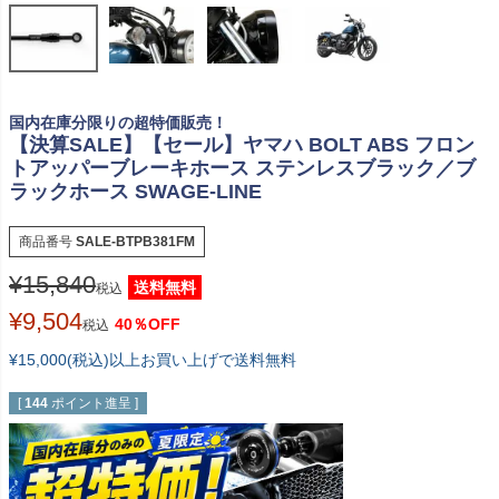
国内在庫分限りの超特価販売！
【決算SALE】【セール】ヤマハ BOLT ABS フロン
トアッパーブレーキホース ステンレスブラック／ブ
ラックホース SWAGE-LINE
商品番号
SALE-BTPB381FM
¥
15,840
送料無料
税込
¥
9,504
40％OFF
税込
¥15,000(税込)以上お買い上げで送料無料
[
144
ポイント進呈 ]