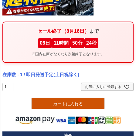
セール終了（8月16日）
まで
06
日
11
時間
50
分
24
秒
※国内在庫がなくなり次第終了となります。
在庫数
1
/ 即日発送予定(土日祝除く)
お気に入りに登録する
カートに入れる
適合