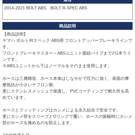
2014-2021 BOLT ABS、BOLT R-SPEC ABS

【商品説明】

ヤマハ ボルト/Rスペック ABS用 フロントアッパーブレーキラインで
す。

フロントブレーキマスター～ABSユニット接続パイプまでの1本ライ
ンです。

※ABSユニットから下はノーマルをそのまま使用します。

ホースは三層構造。ホース本体はしなやかで圧力に強く、表面の摩
擦抵抗が小さいテフロン製。

更にステンレスメッシュで保護し、PVCコーティングで耐久性を高
めています。

ホースとフィッティングはカシメによる永久結合で安全です。

更にカシメ部をスリーブとOリングで覆い、ホースの振幅時にカシメ
部がホースを痛めるのを防止します。
