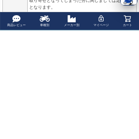
取り寄せとなってしまった分に関しましては定価販売
となります。

その際におきましては個別にご連絡を行わせて頂きま
すので予めご了承ください。
商品レビュー
車種別
メーカー別
マイページ
カート
商品についてのお問い合わせ
パーツの適合保証について
レビューを書く
よく一緒に見られている商品
【決算SALE】
ヤマハ BOLT AB
【アウトレッ
BOLT/R-SPEC
【セール】ヤマ
S フロントアッ
ト】ヤマハ BOL
延長ハーネス ケ
ハ BOLT ABS フ
パーブレーキホ
T ABS フロント
ーブル 300mmロ
¥ 15,840(税込)
¥ 15,840(税込)
¥ 13,200(税込)
¥ 4,290(税込)
ロントアッパー
ース ステンレス
アッパーブレー
ング ハリケーン
ブレーキホース
ブラック／ブラ
キホース (ステン