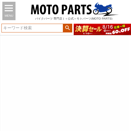
MENU
バイク
パーツ
専門店 | ＜公式＞モトパーツ(MOTO PARTS)