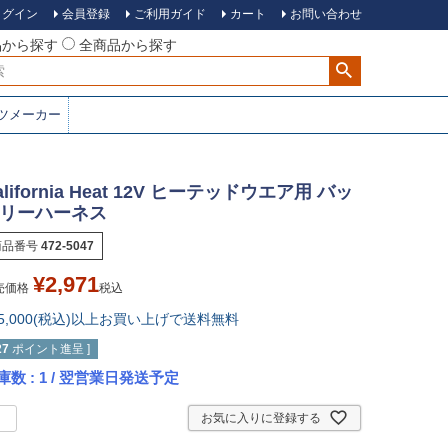
ログイン
会員登録
ご利用ガイド
カート
お問い合わせ
品から探す
全商品から探す
ツメーカー
alifornia Heat 12V ヒーテッドウエア用 バッ
リーハーネス
商品番号
472-5047
¥
2,971
売価格
税込
15,000(税込)以上お買い上げで送料無料
27
ポイント進呈 ]
庫数
1
/ 翌営業日発送予定
お気に入りに登録する