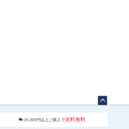
ペー
ジト
送料無料
15,000円以上ご購入で
ップ
へ