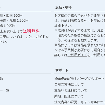
料
返品・交換
・四国 800円
お客様のご都合で返品をご希望さ
九州 1,200円
は、商品到着後なるべくお早めに
,400円
連絡下さい。
※取付けが完了するまでは、お届
送料無料
円以上お買い上げで
確認のため型番の確認できるも
目安については、
ご利用ガイド
を
等）の保管をお勧めします。
さい。
商品によっては返品を承れない場
ンセル手数料が必要になる場合が
詳しくは
ご利用ガイド
をご利用く
ジ
サポート
録
MotoParts(モトパーツ)のサポート
ご注文方法について
ー一覧
支払いと送料について
納期、配送について
注文内容の変更、キャンセルにつ