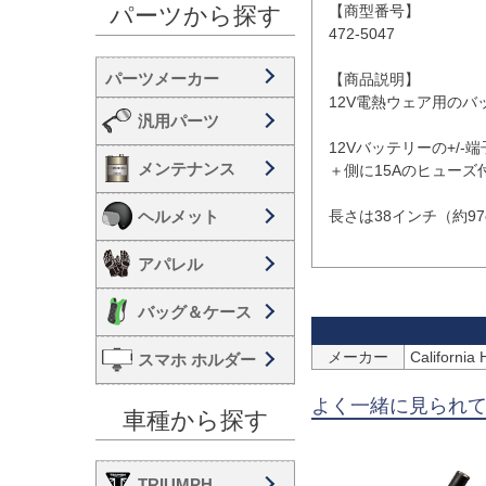
【商型番号】

パーツから探す
472-5047

【商品説明】

12V電熱ウェア用のバ
汎用パーツ
12Vバッテリーの+/-
メンテナンス
＋側に15Aのヒューズ
ヘルメット
長さは38インチ（約97c
アパレル
バッグ＆ケース
メーカー
Califor
スマホ ホルダー
よく一緒に見られ
車種から探す
TRIUMPH