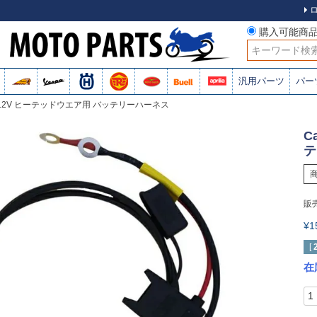
購入可能商
検索
汎用パーツ
パー
 Heat 12V ヒーテッドウエア用 バッテリーハーネス
C
テ
販
¥
[
在