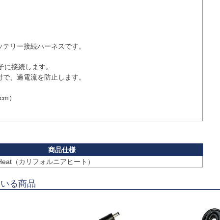
ッテリー接続ハーネスです。

端子に接続します。

付で、過電流を防止します。

m）

nia Heat（カリフォルニアヒート）
ている商品