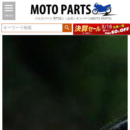
MENU
バイク
パーツ
専門店 | ＜公式＞モトパーツ(MOTO PARTS)