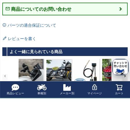
商品についてのお問い合わせ
パーツの適合保証について
レビューを書く
よく一緒に見られている商品
Indian Challeng
インディアン チ
BoosterPlug (ブ
Indian Challeng
er 13インチ Klip
ャレンジャー フ
ースタープラグ)
er 11インチ Flar
商品レビュー
車種別
メーカー別
マイページ
カート
Hanger エイプハ
ルエキゾースト
INDIAN CHALLE
eスクリーン ウ
¥ 116,000(税込)
¥ 212,000(税込)
¥ 25,400(税込)
¥ 55,600(税込)
ンドルバー ブラ
マフラー SAWIC
NGER(2020-)
インドシールド
ック Klock Werk
KI SPEED
ダークスモーク
s
Klock Werks
最近チェックした商品